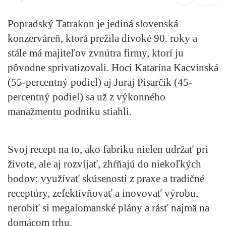
Popradský Tatrakon je jediná slovenská
konzerváreň, ktorá prežila divoké 90. roky a
stále má majiteľov zvnútra firmy, ktorí ju
pôvodne sprivatizovali. Hoci Katarína Kacvinská
(55-percentný podiel) aj Juraj Pisarčík (45-
percentný podiel) sa už z výkonného
manažmentu podniku stiahli.
Svoj recept na to, ako fabriku nielen udržať pri
živote, ale aj rozvíjať, zhŕňajú do niekoľkých
bodov: využívať skúsenosti z praxe a tradičné
receptúry, zefektívňovať a inovovať výrobu,
nerobiť si megalomanské plány a rásť najmä na
domácom trhu.