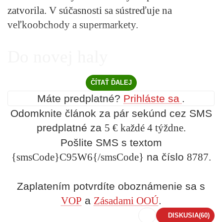
zatvorila. V súčasnosti sa sústreďuje na
veľkoobchody a supermarkety.
Do novej haly
ČÍTAŤ ĎALEJ
Máte predplatné?
Prihláste sa
.
Odomknite článok za pár sekúnd cez SMS
predplatné za
5 € každé 4 týždne.
Pošlite SMS s textom
{smsCode}C95W6{/smsCode}
na číslo
8787.
Zaplatením potvrdíte oboznámenie sa s
VOP
a
Zásadami OOÚ
.
DISKUSIA
(60)