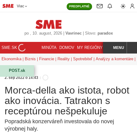
Viac
PREDPLATNÉ
po
, 10. august, 2026
|
Vavrinec
|
Slovo:
paradox
SME.SK
MINÚTA
DOMOV
MY REGIÓNY
KORZÁR
MENU
INDEX
HĽADAJ
Ekonomika
Biznis
Financie
Reality
Spotrebiteľ
Analýzy a komentáre
POST.sk
2. sep 2022 o 14:43
Morca-della ako istota, robot
ako inovácia. Tatrakon s
receptúrou nešpekuluje
Popradská konzerváreň investovala do novej
výrobnej haly.