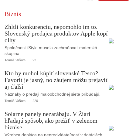
Biznis
Zhltli konkurenciu, nepomohlo im to.
Slovenský predajca produktov Apple kopí
dlhy
Spoločnosť iStyle musela zachraňovať materská
skupina.
Tomáš Vašuta
22
Kto by mohol kúpiť slovenské Tesco?
Favorit je jasný, no záujem môžu prejaviť
aj ďalší
Náznaky o predaji maloobchodnej siete pribúdajú.
Tomáš Vašuta
220
Solárne panely nezarábajú. V Žiari
hľadajú spôsob, ako prežiť v zelenom
biznise
Výrobca dopláca na nepredvídateľnosť v dotáciách.