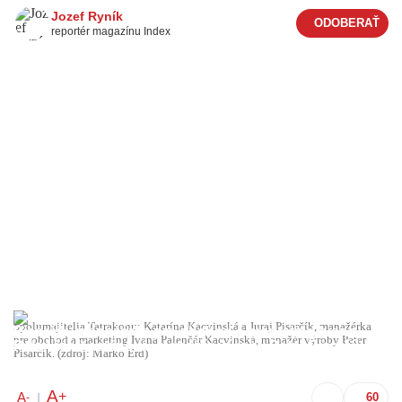
Jozef Ryník
reportér magazínu Index
Spolumajitelia Tatrakonu: Katarína Kacvinská a Juraj Pisarčík, manažérka
pre obchod a marketing Ivana Palenčár Kacvinská, manažér výroby Peter
Pisarčík. (zdroj: Marko Erd)
A
+
A
-
|