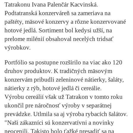
Tatrakonu Ivana Palenčár Kacvinská.
Podtatranská konzerváreň sa zameriava na
paštéty, mäsové konzervy a rôzne konzervované
hotové jedlá. Sortiment bol kedysi užší, na
prelome milénií obsahoval necelých tridsať
výrobkov.
Portfólio sa postupne rozšírilo na viac ako 120
druhov produktov. K tradičných mäsovým
konzervám pribudli zeleninové nátierky, šaláty,
nátierky z rýb, hotové jedlá či cereálie.
Výrobu cereálií však už Tatrakon v tomto roku
ukončil pre náročnosť výroby v separátnej
prevádzke. Utlmila sa aj výroba rybacích šalátov.
"Naši zákazníci sú konzervatívni a novinky
neocenili. Takisto bolo ťažké presadiť sa na