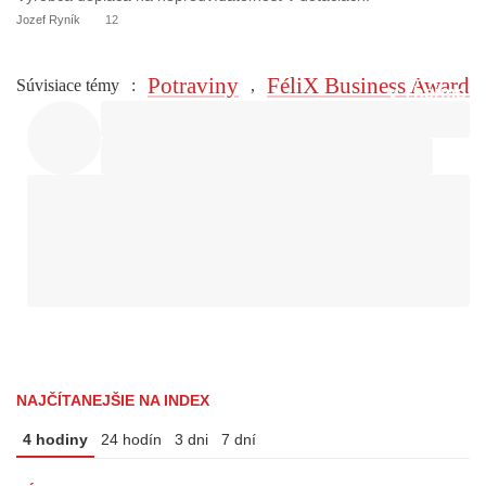
Jozef Ryník
12
Potraviny
FéliX Business Award
Súvisiace témy
:
,
NAJČÍTANEJŠIE NA INDEX
4 hodiny
24 hodín
3 dni
7 dní