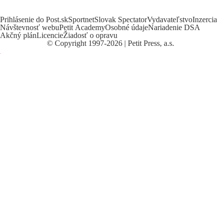
Prihlásenie do Post.sk
Sportnet
Slovak Spectator
Vydavateľstvo
Inzercia
Návštevnosť webu
Petit Academy
Osobné údaje
Nariadenie DSA
Akčný plán
Licencie
Žiadosť o opravu
©
Copyright
1997-2026 | Petit Press, a.s.