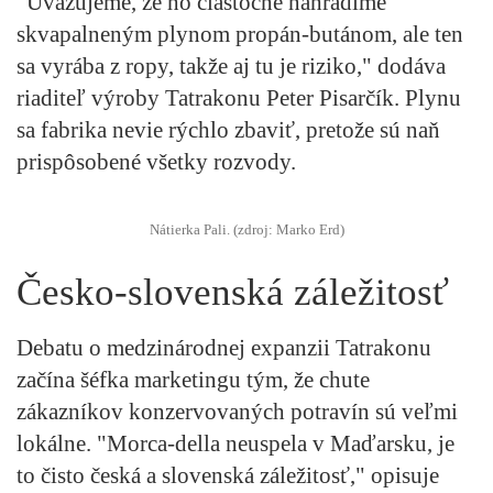
"Uvažujeme, že ho čiastočne nahradíme
skvapalneným plynom propán-butánom, ale ten
sa vyrába z ropy, takže aj tu je riziko," dodáva
riaditeľ výroby Tatrakonu Peter Pisarčík. Plynu
sa fabrika nevie rýchlo zbaviť, pretože sú naň
prispôsobené všetky rozvody.
Nátierka Pali. (zdroj: Marko Erd)
Česko-slovenská záležitosť
Debatu o medzinárodnej expanzii Tatrakonu
začína šéfka marketingu tým, že chute
zákazníkov konzervovaných potravín sú veľmi
lokálne. "Morca-della neuspela v Maďarsku, je
to čisto česká a slovenská záležitosť," opisuje