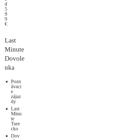
d
5
9
9
€
Last
Minute
Dovole
nka
Pozn
ávaci
e
zájaz
dy
Last
Minu
te
Ture
cko
Dov