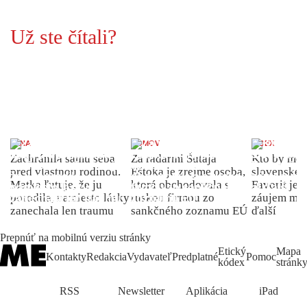
Už ste čítali?
ŽENA
DOMOV
INDEX
Zachránila samu seba
Za radarmi Šutaja
Kto by moh
pred vlastnou rodinou.
Eštoka je zrejme osoba,
slovenské 
Matka ľutuje, že ju
ktorá obchodovala s
Favorit je 
porodila, namiesto lásky
ruskou firmou zo
záujem môž
zanechala len traumu
sankčného zoznamu EÚ
ďalší
Prepnúť na mobilnú verziu stránky
Etický
Mapa
Kontakty
Redakcia
Vydavateľ
Predplatné
Pomoc
kódex
stránk
RSS
Newsletter
Aplikácia
iPad