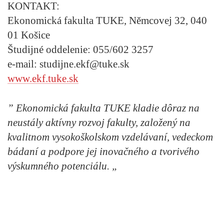
KONTAKT:
Ekonomická fakulta TUKE, Němcovej 32, 040
01 Košice
Študijné oddelenie: 055/602 3257
e-mail: studijne.ekf@tuke.sk
www.ekf.tuke.sk
” Ekonomická fakulta TUKE kladie dôraz na
neustály aktívny rozvoj fakulty, založený na
kvalitnom vysokoškolskom vzdelávaní, vedeckom
bádaní a podpore jej inovačného a tvorivého
výskumného potenciálu. „