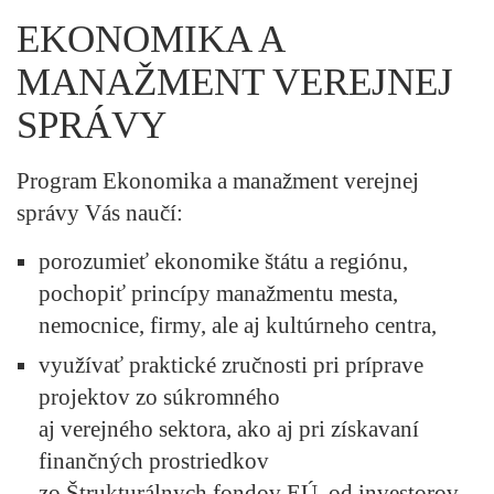
EKONOMIKA A
MANAŽMENT VEREJNEJ
SPRÁVY
Program Ekonomika a manažment verejnej
správy Vás naučí:
porozumieť ekonomike štátu a regiónu,
pochopiť princípy manažmentu mesta,
nemocnice, firmy, ale aj kultúrneho centra,
využívať praktické zručnosti pri príprave
projektov zo súkromného
aj verejného sektora, ako aj pri získavaní
finančných prostriedkov
zo Štrukturálnych fondov EÚ, od investorov