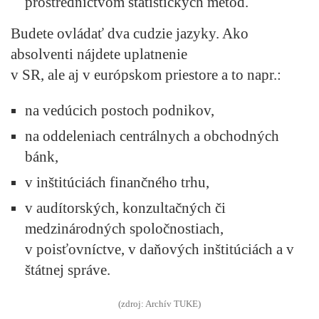
prostredníctvom štatistických metód.
Budete ovládať dva cudzie jazyky. Ako
absolventi nájdete uplatnenie
v SR, ale aj v európskom priestore a to napr.:
na vedúcich postoch podnikov,
na oddeleniach centrálnych a obchodných
bánk,
v inštitúciách finančného trhu,
v audítorských, konzultačných či
medzinárodných spoločnostiach,
v poisťovníctve, v daňových inštitúciách a v
štátnej správe.
(zdroj: Archív TUKE)