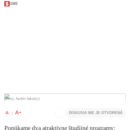
SME
(zdroj: Archív fakulty)
A
+
A
DISKUSIA NIE JE OTVORENÁ
-
|
Ponúkame dva atraktívne študijné programy: