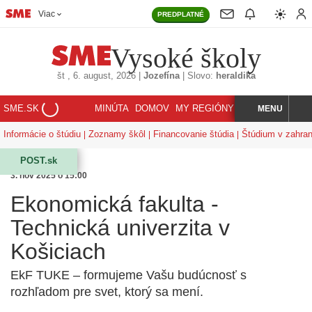
Viac
PREDPLATNÉ
Vysoké školy
št
, 6. august, 2026
|
Jozefína
|
Slovo:
heraldika
SME.SK
MINÚTA
DOMOV
MY REGIÓNY
KORZÁR
MENU
INDEX
HĽADAJ
Informácie o štúdiu
Zoznamy škôl
Financovanie štúdia
Štúdium v zahran
POST.sk
3. nov 2025 o 15:00
Ekonomická fakulta -
Technická univerzita v
Košiciach
EkF TUKE – formujeme Vašu budúcnosť s
rozhľadom pre svet, ktorý sa mení.