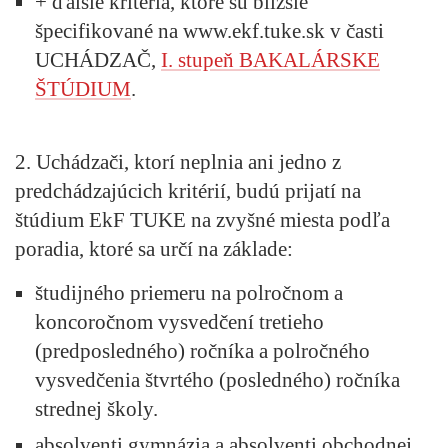
+ ďalšie kritéria, ktoré sú bližšie
špecifikované na www.ekf.tuke.sk v časti
UCHÁDZAČ,
I. stupeň BAKALÁRSKE
ŠTÚDIUM
.
2. Uchádzači, ktorí neplnia ani jedno z
predchádzajúcich kritérií, budú prijatí na
štúdium EkF TUKE na zvyšné miesta podľa
poradia, ktoré sa určí na základe:
študijného priemeru na polročnom a
koncoročnom vysvedčení tretieho
(predposledného) ročníka a polročného
vysvedčenia štvrtého (posledného) ročníka
strednej školy.
absolventi gymnázia a absolventi obchodnej