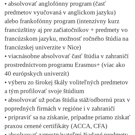
• absolvovať anglofónny program (časť
predmetov vyučovaná v anglickom jazyku)
alebo frankofónny program (intenzívny kurz
francúzštiny aj pre začiatočníkov + predmety vo
francúzskom jazyku, možnosť ročného štúdia na
francúzskej univerzite v Nice)
• viacnásobne absolvovať časť štúdia v zahraničí
prostredníctvom programu Erasmus+ (viac ako
40 európskych univerzít)
• výberu zo širokej škály voliteľných predmetov
a tým profilovať svoje štúdium
• absolvovať už počas štúdia stáž/odbornú prax v
popredných firmách v regióne i v zahraničí
• pripraviť sa na získanie, prípadne priamo získať
praxou cenené certifikáty (ACCA, CFA)
• absolvovať zamestnávateľmi žiadané predmety