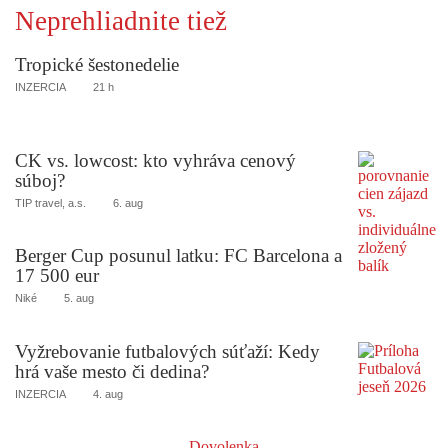
Neprehliadnite tiež
Tropické šestonedelie
INZERCIA
21 h
CK vs. lowcost: kto vyhráva cenový
súboj?
TIP travel, a.s.
6. aug
Berger Cup posunul latku: FC Barcelona a
17 500 eur
Niké
5. aug
Vyžrebovanie futbalových súťaží: Kedy
hrá vaše mesto či dedina?
INZERCIA
4. aug
Dovolenka