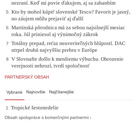
nezraní. Keď mi povie ďakujem, aj sa zahanbím
Kto by mohol kúpiť slovenské Tesco? Favorit je jasný,
5
no záujem môžu prejaviť aj ďalší
Martinská pôrodnica má za sebou najsilnejší mesiac
6
roka. Júl priniesol aj výnimočný zákrok
Totálny prepad, reťaz neuveriteľných hlúpostí. DAC
7
utrpel druhú najvyššiu prehru v Európe
V Slovnafte došlo k menšiemu výbuchu. Ohrozenie
8
verejnosti nehrozí, tvrdí spoločnosť
PARTNERSKÝ OBSAH
Najnovšie
Najčítanejšie
Vybrané
Tropické šestonedelie
Obsah spolupráce s komerčnými partnermi ›