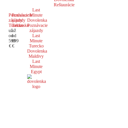
Reštaurácie
Last
Poznávacie
Poznávacie
Minute
zájazdy
zájazdy
Dovolenka
Turecko
Taliansko
Poznávacie
už
už
zájazdy
od
od
Last
599
699
Minute
€
€
Turecko
Dovolenka
Maldivy
Last
Minute
Egypt