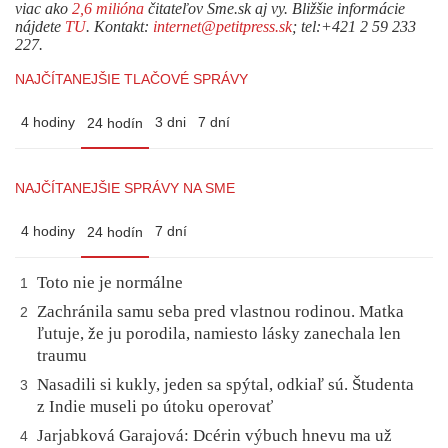
viac ako
2,6 milióna
čitateľov Sme.sk aj vy. Bližšie informácie
nájdete
TU
. Kontakt:
internet@petitpress.sk
; tel:+421 2 59 233
227.
NAJČÍTANEJŠIE TLAČOVÉ SPRÁVY
4 hodiny
3 dni
7 dní
24 hodín
NAJČÍTANEJŠIE SPRÁVY NA SME
4 hodiny
7 dní
24 hodín
Toto nie je normálne
1
Zachránila samu seba pred vlastnou rodinou. Matka
2
ľutuje, že ju porodila, namiesto lásky zanechala len
traumu
Nasadili si kukly, jeden sa spýtal, odkiaľ sú. Študenta
3
z Indie museli po útoku operovať
Jarjabková Garajová: Dcérin výbuch hnevu ma už
4