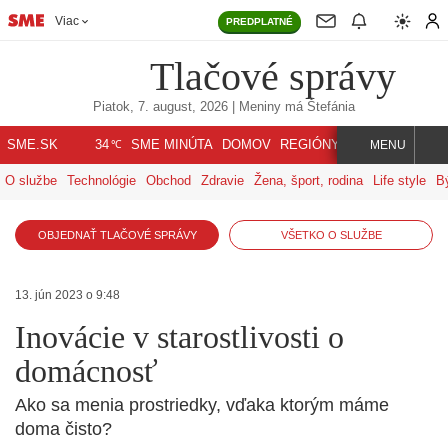
Viac
PREDPLATNÉ
Tlačové správy
Piatok, 7. august, 2026
| Meniny má
Štefánia
℃
SME.SK
SME MINÚTA
DOMOV
REGIÓNY
INDEX
SVET
34
MENU
O službe
Technológie
Obchod
Zdravie
Žena, šport, rodina
Life style
B
OBJEDNAŤ TLAČOVÉ SPRÁVY
VŠETKO O SLUŽBE
13. jún 2023 o 9:48
Inovácie v starostlivosti o
domácnosť
Ako sa menia prostriedky, vďaka ktorým máme
doma čisto?