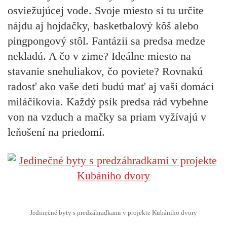
osviežujúcej vode. Svoje miesto si tu určite
nájdu aj hojdačky, basketbalový kôš alebo
pingpongový stôl. Fantázii sa predsa medze
nekladú. A čo v zime? Ideálne miesto na
stavanie snehuliakov, čo poviete? Rovnakú
radosť ako vaše deti budú mať aj vaši domáci
miláčikovia. Každý psík predsa rád vybehne
von na vzduch a mačky sa priam vyžívajú v
leňošení na priedomí.
Jedinečné byty s predzáhradkami v projekte Kubániho dvory