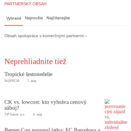
PARTNERSKÝ OBSAH
Najnovšie
Najčítanejšie
Vybrané
Obsah spolupráce s komerčnými partnermi ›
Neprehliadnite tiež
Tropické šestonedelie
INZERCIA
7. aug
CK vs. lowcost: kto vyhráva cenový
súboj?
TIP travel, a.s.
6. aug
Berger Cup posunul latku: FC Barcelona a