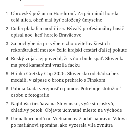
Obrovský požiar na Horehroní: Za pár minút horela
1
celá ulica, oheň mal byť založený úmyselne
Ľudia plakali a modlili sa: Bývalý profesionálny hasič
2
opísal noc, keď horelo Braväcovo
Za pochybenia pri výbere zhotoviteľov šiestich
3
rekonštrukcií mostov čelia krajskí cestári ďalšej pokute
Ruský vojak jej povedal, že s ňou bude spať. Slovenka
4
mu pred kamarátmi vrazila facku
Hlinka Gretzky Cup 2026: Slovensko odchádza bez
5
medailí, v zápase o bronz prehralo s Fínskom
Polícia žiada verejnosť o pomoc. Potrebuje stotožniť
6
osobu z fotografie
Najhlbšia tiesňava na Slovensku, vyše sto jaskýň,
7
chladivý potok. Objavte úchvatné miesto na východe
Pamiatkari budú od Vietnamcov žiadať nápravu. Vdova
8
po mafiánovi spomína, ako vyzerala vila zvnútra