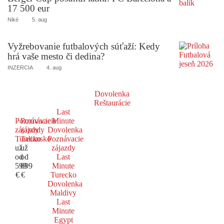
17 500 eur
Niké
5. aug
Vyžrebovanie futbalových súťaží: Kedy
hrá vaše mesto či dedina?
INZERCIA
4. aug
Dovolenka
Reštaurácie
Last
Poznávacie
Poznávacie
Minute
zájazdy
zájazdy
Dovolenka
Turecko
Taliansko
Poznávacie
už
už
zájazdy
od
od
Last
599
699
Minute
€
€
Turecko
Dovolenka
Maldivy
Last
Minute
Egypt