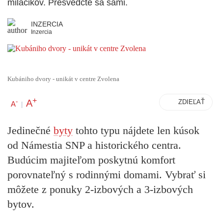
miláčikov. Presvedčte sa sami.
INZERCIA
Inzercia
Kubániho dvory - unikát v centre Zvolena
+
A
-
ZDIEĽAŤ
A
|
Jedinečné
byty
tohto typu nájdete len kúsok
od Námestia SNP a historického centra.
Budúcim majiteľom poskytnú komfort
porovnateľný s rodinnými domami. Vybrať si
môžete z ponuky 2-izbových a 3-izbových
bytov.