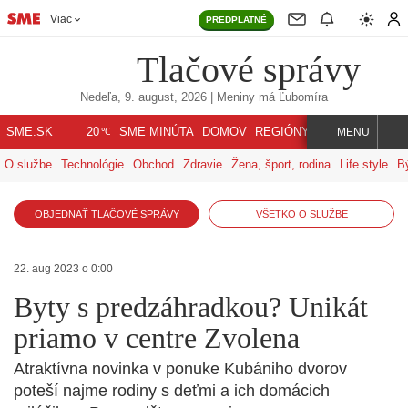
Viac
PREDPLATNÉ
Tlačové správy
Nedeľa, 9. august, 2026
| Meniny má
Ľubomíra
℃
SME.SK
SME MINÚTA
DOMOV
REGIÓNY
INDEX
SVET
20
MENU
O službe
Technológie
Obchod
Zdravie
Žena, šport, rodina
Life style
B
OBJEDNAŤ TLAČOVÉ SPRÁVY
VŠETKO O SLUŽBE
22. aug 2023 o 0:00
Byty s predzáhradkou? Unikát
priamo v centre Zvolena
Atraktívna novinka v ponuke Kubániho dvorov
poteší najme rodiny s deťmi a ich domácich