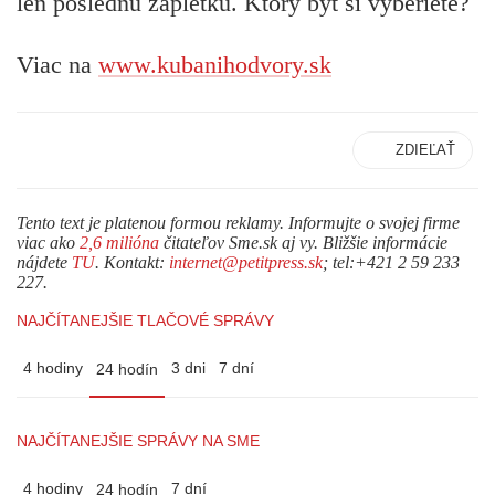
len poslednú zápletku. Ktorý byt si vyberiete?
Viac na
www.kubanihodvory.sk
ZDIEĽAŤ
Tento text je platenou formou reklamy. Informujte o svojej firme
viac ako
2,6 milióna
čitateľov Sme.sk aj vy. Bližšie informácie
nájdete
TU
. Kontakt:
internet@petitpress.sk
; tel:+421 2 59 233
227.
NAJČÍTANEJŠIE TLAČOVÉ SPRÁVY
4 hodiny
3 dni
7 dní
24 hodín
NAJČÍTANEJŠIE SPRÁVY NA SME
4 hodiny
7 dní
24 hodín