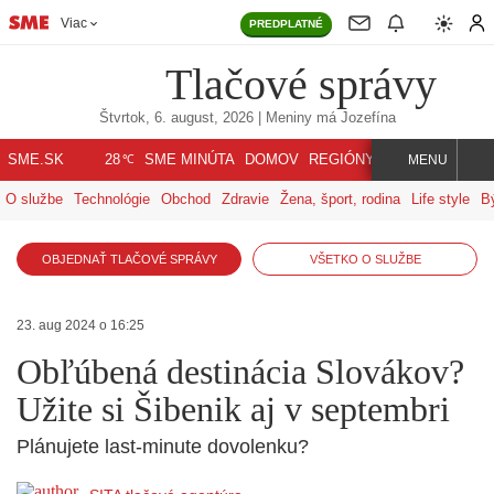
Viac
PREDPLATNÉ
Tlačové správy
Štvrtok, 6. august, 2026
| Meniny má
Jozefína
℃
SME.SK
SME MINÚTA
DOMOV
REGIÓNY
INDEX
SVET
28
MENU
O službe
Technológie
Obchod
Zdravie
Žena, šport, rodina
Life style
B
OBJEDNAŤ TLAČOVÉ SPRÁVY
VŠETKO O SLUŽBE
23. aug 2024 o 16:25
Obľúbená destinácia Slovákov?
Užite si Šibenik aj v septembri
Plánujete last-minute dovolenku?