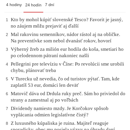
4 hodiny
7 dní
24 hodín
Kto by mohol kúpiť slovenské Tesco? Favorit je jasný,
1
no záujem môžu prejaviť aj ďalší
Mal rakovinu semenníkov, nádor rástol aj na obličke.
2
Na preventívke som nebol dvanásť rokov, hovorí
Výherný žreb za milión eur hodila do koša, smetiari ho
3
po celodennom pátraní nakoniec našli
Pellegrini pre televíziu v Číne: Po revolúcii sme urobili
4
chybu, plánovať treba
V Turecku už nevedia, čo od turistov pýtať. Tam, kde
5
zaplatíš 53 eur, domáci len deväť
Matovič dáva od Drdula ruky preč. Sám ho priviedol do
6
strany a zamestnal aj po voľbách
Dividendy namiesto mzdy. Je Korčokov spôsob
7
vyplácania odmien legislatívne čistý?
Z luxusného kúpaliska je ruina. Majiteľ reaguje
8
sporadicky, obec mu posiela výzvy na úhradu daní