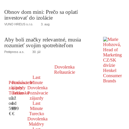
Obnov dom mini: Prečo sa oplatí
investovať do izolácie
VUNO HREUS s.r.o.
3. aug
Aby boli značky relevantné, musia
rozumieť svojim spotrebiteľom
Petitpress a.s.
30. júl
Dovolenka
Reštaurácie
Last
Poznávacie
Poznávacie
Minute
zájazdy
zájazdy
Dovolenka
Turecko
Taliansko
Poznávacie
už
už
zájazdy
od
od
Last
599
699
Minute
€
€
Turecko
Dovolenka
Maldivy