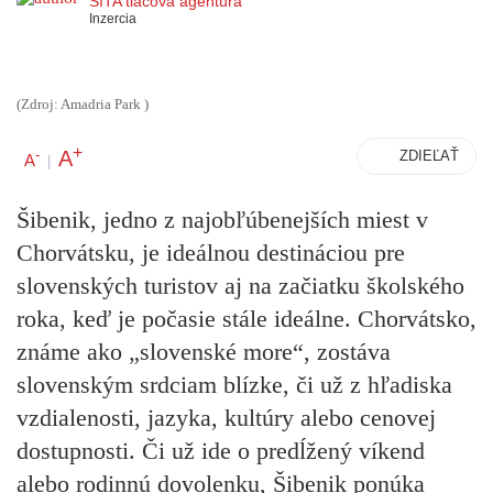
SITA tlačová agentúra
Inzercia
(Zdroj: Amadria Park )
+
A
-
ZDIEĽAŤ
A
|
Šibenik, jedno z najobľúbenejších miest v
Chorvátsku, je ideálnou destináciou pre
slovenských turistov aj na začiatku školského
roka, keď je počasie stále ideálne. Chorvátsko,
známe ako „slovenské more“, zostáva
slovenským srdciam blízke, či už z hľadiska
vzdialenosti, jazyka, kultúry alebo cenovej
dostupnosti. Či už ide o predĺžený víkend
alebo rodinnú dovolenku, Šibenik ponúka