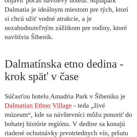
objaviť počas návštevy hotela. Aquapark
Dalmatia je ideálnym miestom pre tých, ktorí
si chcú užiť vodné atrakcie, a je
nezabudnuteľným zážitkom pre rodiny, ktoré
navštívia Šibenik.
Dalmatínska etno dedina -
krok späť v čase
Súčasťou hotelu Amadria Park
v Šibeniku je
Dalmatian Ethno Village
- teda „živé
múzeum“, kde sa návštevníci môžu ponoriť do
bohatej histórie regiónu. V dedine sa konajú
riadené ochutnávky prvotriednych vín, pršutu