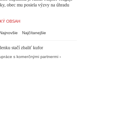
cky, obec mu posiela výzvy na úhradu
KÝ OBSAH
Najnovšie
Najčítanejšie
enku stačí zbaliť kufor
upráce s komerčnými partnermi ›