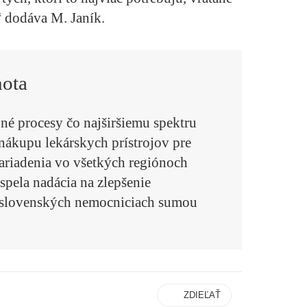
,“ dodáva M. Janík.
ota
bné procesy čo najširšiemu spektru
nákupu lekárskych prístrojov pre
ariadenia vo všetkých regiónoch
spela nadácia na zlepšenie
 v slovenských nemocniciach sumou
ZDIEĽAŤ