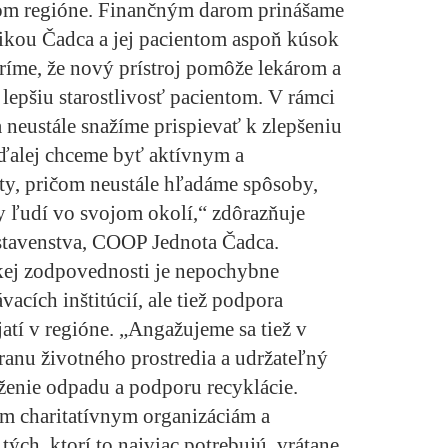
ašom regióne. Finančným darom prinášame
ikou Čadca a jej pacientom aspoň kúsok
eríme, že nový prístroj pomôže lekárom a
lepšiu starostlivosť pacientom. V rámci
 neustále snažíme prispievať k zlepšeniu
naďalej chceme byť aktívnym a
, pričom neustále hľadáme spôsoby,
y ľudí vo svojom okolí,“ zdôrazňuje
stavenstva, COOP Jednota Čadca.
kej zodpovednosti je nepochybne
acích inštitúcií, ale tiež podpora
atí v regióne. „Angažujeme sa tiež v
anu životného prostredia a udržateľný
níženie odpadu a podporu recyklácie.
 charitatívnym organizáciám a
tých, ktorí to najviac potrebujú, vrátane