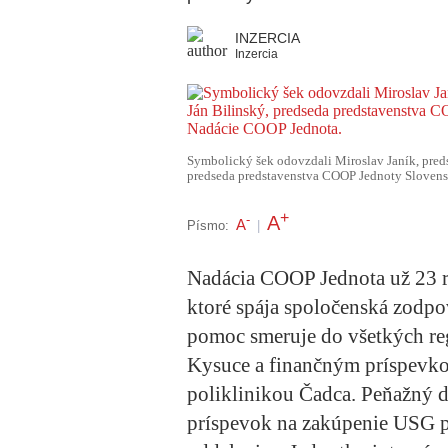
INZERCIA
Inzercia
Symbolický šek odovzdali Miroslav Janík, pred
predseda predstavenstva COOP Jednoty Slovens
+
A
-
A
Písmo:
|
Nadácia COOP Jednota už 23 r
ktoré spája spoločenská zodp
pomoc smeruje do všetkých reg
Kysuce a finančným príspevk
poliklinikou Čadca. Peňažný d
príspevok na zakúpenie USG p