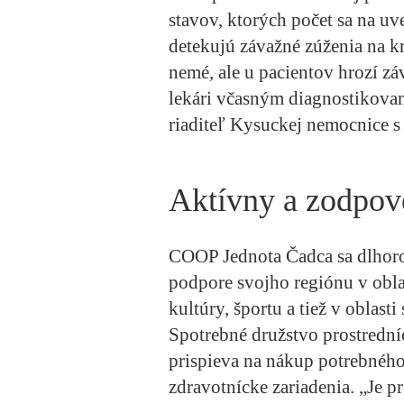
stavov, ktorých počet sa na u
detekujú závažné zúženia na kr
nemé, ale u pacientov hrozí z
lekári včasným diagnostikovan
riaditeľ Kysuckej nemocnice s
Aktívny a zodpov
COOP Jednota Čadca sa dlhoroč
podpore svojho regiónu v oblas
kultúry, športu a tiež v oblast
Spotrebné družstvo prostredn
prispieva na nákup potrebnéh
zdravotnícke zariadenia. „Je p