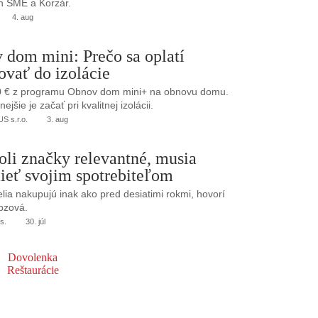
h SME a Korzár.
4. aug
 dom mini: Prečo sa oplatí
ovať do izolácie
0 € z programu Obnov dom mini+ na obnovu domu.
jšie je začať pri kvalitnej izolácii.
 s.r.o.
3. aug
oli značky relevantné, musia
ieť svojim spotrebiteľom
elia nakupujú inak ako pred desiatimi rokmi, hovorí
bzová.
s.
30. júl
Dovolenka
Reštaurácie