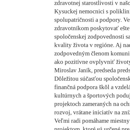
zdravotnej starostlivosti v n
Kysuckej nemocnici s poliklin
spolupatričnosti a podpory. V
zdravotníkom poskytovať ešte 
spoločenskej zodpovednosti sa
kvality života v regióne. Aj 
zodpovedným členom komunity
ako pozitívne ovplyvniť život
Miroslav Janík, predseda pred
Dôležitou súčasťou spoločens
finančná podpora škôl a vzdeláv
kultúrnych a športových poduj
projektoch zameraných na ochr
rozvoj, vrátane iniciatív na z
Veľmi radi pomáhame miestnym
projektom, ktoré sú určené pre 