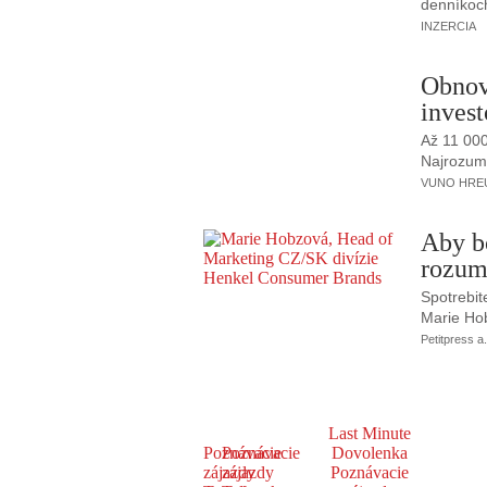
denníkoc
INZERCIA
Obnov
invest
Až 11 00
Najrozumne
VUNO HREUS
Aby b
rozum
Spotrebit
Marie Ho
Petitpress a.
Last Minute
Poznávacie
Poznávacie
Dovolenka
zájazdy
zájazdy
Poznávacie