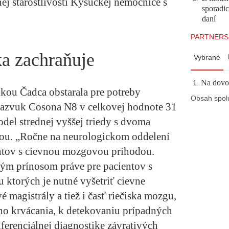
ej starostlivosti Kysuckej nemocnice s
sporadi
daní
PARTNERS
ka zachraňuje
Vybrané
Na dovol
kou Čadca obstarala pre potreby
Obsah spol
razvuk Cosona N8 v celkovej hodnote 31
del strednej vyššej triedy s dvoma
ou. „Ročne na neurologickom oddelení
entov s cievnou mozgovou príhodou.
kým prínosom práve pre pacientov s
ktorých je nutné vyšetriť cievne
 magistrály a tiež i časť riečiska mozgu,
ho krvácania, k detekovaniu prípadných
ferenciálnej diagnostike závrativých