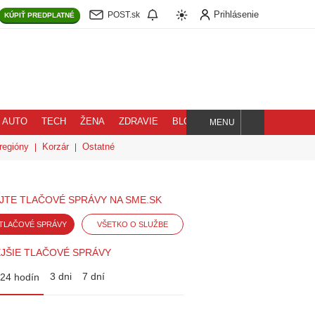
Prihlásenie
POST.sk
KÚPIŤ
PREDPLATNÉ
AUTO
TECH
ŽENA
ZDRAVIE
BLOG
MENU
Hľadaj
regióny
Korzár
Ostatné
JTE TLAČOVÉ SPRÁVY NA SME.SK
TLAČOVÉ SPRÁVY
VŠETKO O SLUŽBE
JŠIE TLAČOVÉ SPRÁVY
3 dni
7 dní
24 hodín