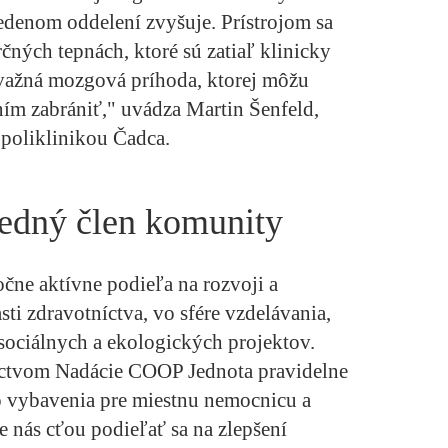
vedenom oddelení zvyšuje. Prístrojom sa
čných tepnách, ktoré sú zatiaľ klinicky
ávažná mozgová príhoda, ktorej môžu
ím zabrániť," uvádza Martin Šenfeld,
 poliklinikou Čadca.
edný člen komunity
ne aktívne podieľa na rozvoji a
ti zdravotníctva, vo sfére vzdelávania,
i sociálnych a ekologických projektov.
íctvom Nadácie COOP Jednota pravidelne
o vybavenia pre miestnu nemocnicu a
re nás cťou podieľať sa na zlepšení