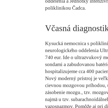
oddelenia a Jednotky intenzívn
poliklinikou Čadca.
Včasná diagnosti
Kysucká nemocnica s poliklini
neurologického oddelenia Ult
740 eur. Ide o ultrazvukový mo
sondami a zabudovanou batéri
hospitalizujeme cca 400 paci
Nový moderný prístroj je veľ
cievnou mozgovou príhodou, u 
zásobenie mozgu., tzv. mozgové
najmä u tzv. subarachnoidálne
vazospazmov. Pomôže aj pri di