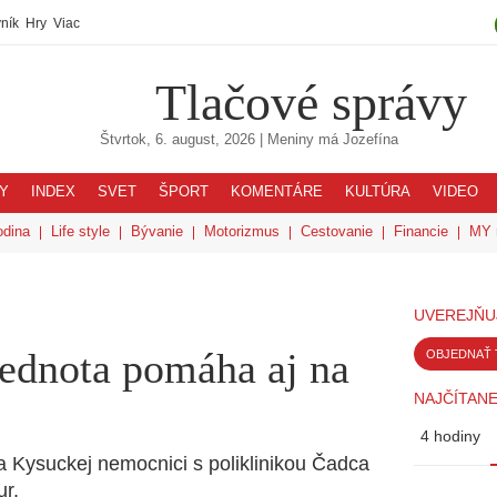
ník
Hry
Viac
Tlačové správy
Štvrtok, 6. august, 2026
| Meniny má
Jozefína
Y
INDEX
SVET
ŠPORT
KOMENTÁRE
KULTÚRA
VIDEO
odina
Life style
Bývanie
Motorizmus
Cestovanie
Financie
MY 
UVEREJŇU
ednota pomáha aj na
OBJEDNAŤ 
NAJČÍTANE
4 hodiny
Kysuckej nemocnici s poliklinikou Čadca
ur.