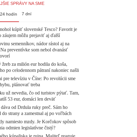
JŠIE SPRÁVY NA SME
7 dní
24 hodín
mohol kúpiť slovenské Tesco? Favorit je
o záujem môžu prejaviť aj ďalší
vinu semenníkov, nádor rástol aj na
. Na preventívke som nebol dvanásť
ovorí
žreb za milión eur hodila do koša,
 ho po celodennom pátraní nakoniec našli
ni pre televíziu v Číne: Po revolúcii sme
chybu, plánovať treba
u už nevedia, čo od turistov pýtať. Tam,
atíš 53 eur, domáci len deväť
 dáva od Drdula ruky preč. Sám ho
l do strany a zamestnal aj po voľbách
dy namiesto mzdy. Je Korčokov spôsob
ia odmien legislatívne čistý?
ého kúpaliska je ruina. Majiteľ reaguje