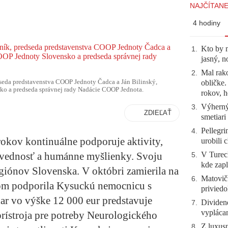
NAJČÍTANE
4 hodiny
Kto by 
1
.
jasný, n
Mal rako
2
.
seda predstavenstva COOP Jednoty Čadca a Ján Bilinský,
obličke
ko a predseda správnej rady Nadácie COOP Jednota.
rokov, h
Výherný 
3
.
ZDIEĽAŤ
smetiari
Pellegri
4
.
okov kontinuálne podporuje aktivity,
urobili 
V Tureck
ovednosť a humánne myšlienky. Svoju
5
.
kde zapl
iónov Slovenska. V októbri zamierila na
Matovič
6
.
om podporila Kysuckú nemocnicu s
priviedo
ar vo výške 12 000 eur predstavuje
Dividen
7
.
vyplácan
rístroja pre potreby Neurologického
Z luxusn
8
.