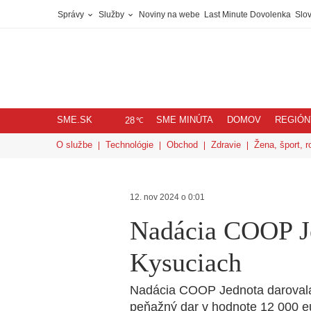
Správy
Služby
Noviny na webe
Last Minute Dovolenka
Slov
SME.SK
SME MINÚTA
DOMOV
REGIÓN
℃
28
O službe
Technológie
Obchod
Zdravie
Žena, šport, r
12. nov 2024 o 0:01
Nadácia COOP J
Kysuciach
Nadácia COOP Jednota darovala 
peňažný dar v hodnote 12 000 e