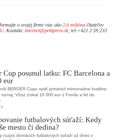
formujte o svojej firme viac ako
2,6 milióna
čitateľov
TU
. Kontakt:
internet@petitpress.sk
; tel:+421 2 59 233
r Cup posunul latku: FC Barcelona a
0 eur
ník BERGER Cupu opäť priniesol mimoriadne kvalitne
turnaj. Víťaz získal 10 000 eur z Fondu a let do
.
 h
bovanie futbalových súťaží: Kedy
še mesto či dedina?
 rozpis domácich futbalových súťaží už dnes v