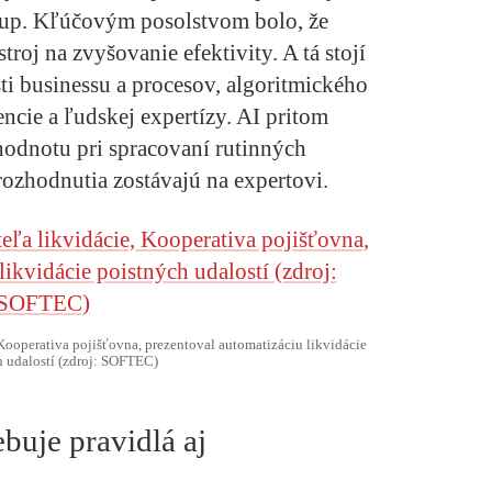
oup. Kľúčovým posolstvom bolo, že
stroj na zvyšovanie efektivity. A tá stojí
i businessu a procesov, algoritmického
ncie a ľudskej expertízy. AI pritom
hodnotu pri spracovaní rutinných
rozhodnutia zostávajú na expertovi.
 Kooperativa pojišťovna, prezentoval automatizáciu likvidácie
h udalostí (zdroj: SOFTEC)
buje pravidlá aj