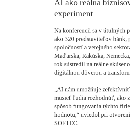
AI ako reálna bizniso
experiment
Na konferencii sa v útulných p
ako 320 predstaviteľov bánk,
spoločností a verejného sektor
Maďarska, Rakúska, Nemecka, 
rok sústredil na reálne skúsen
digitálnou dôverou a transform
„AI nám umožňuje zefektívniť 
musieť ľudia rozhodnúť, ako z
spôsob fungovania týchto firie
hodnotu,“ uviedol pri otvoren
SOFTEC.