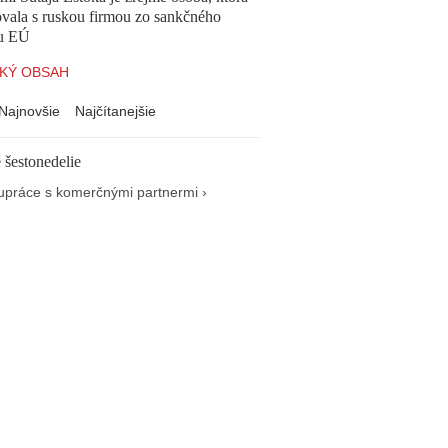
vala s ruskou firmou zo sankčného
u EÚ
KÝ OBSAH
Najnovšie
Najčítanejšie
 šestonedelie
upráce s komerčnými partnermi ›