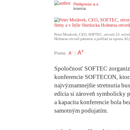
Petitpress a.s.
Inzercia
Peter Morávek, CEO, SOFTEC, otvoril 23. ročník
Holmesa otvoril pátranie a pohľad za oponu AI
+
A
-
A
Písmo:
|
Spoločnosť SOFTEC zorganizov
konferencie SOFTECON, ktorá
najvýznamnejšie stretnutia bu
edícia si zároveň symbolicky 
a kapacita konferencie bola b
samotným podujatím.