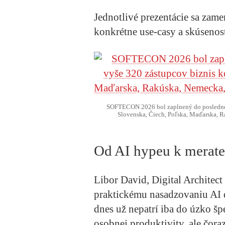
Jednotlivé prezentácie sa zame
konkrétne use-casy a skúsenost
SOFTECON 2026 bol zaplnený do posledného
Slovenska, Čiech, Poľska, Maďarska, R
Od AI hypeu k merate
Libor David, Digital Architec
praktickému nasadzovaniu AI do
dnes už nepatrí iba do úzko šp
osobnej produktivity, ale čora