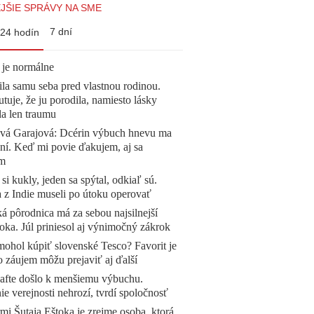
JŠIE SPRÁVY NA SME
7 dní
24 hodín
 je normálne
la samu seba pred vlastnou rodinou.
tuje, že ju porodila, namiesto lásky
la len traumu
ová Garajová: Dcérin výbuch hnevu ma
ní. Keď mi povie ďakujem, aj sa
ím
 si kukly, jeden sa spýtal, odkiaľ sú.
a z Indie museli po útoku operovať
á pôrodnica má za sebou najsilnejší
oka. Júl priniesol aj výnimočný zákrok
mohol kúpiť slovenské Tesco? Favorit je
o záujem môžu prejaviť aj ďalší
afte došlo k menšiemu výbuchu.
e verejnosti nehrozí, tvrdí spoločnosť
mi Šutaja Eštoka je zrejme osoba, ktorá