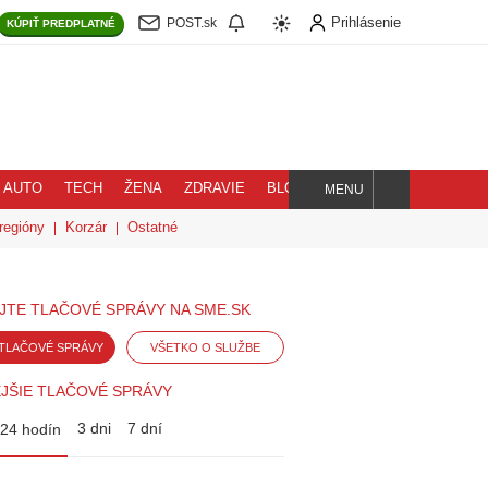
Prihlásenie
POST.sk
KÚPIŤ
PREDPLATNÉ
AUTO
TECH
ŽENA
ZDRAVIE
BLOG
MENU
Hľadaj
regióny
Korzár
Ostatné
JTE TLAČOVÉ SPRÁVY NA SME.SK
TLAČOVÉ SPRÁVY
VŠETKO O SLUŽBE
JŠIE TLAČOVÉ SPRÁVY
3 dni
7 dní
24 hodín