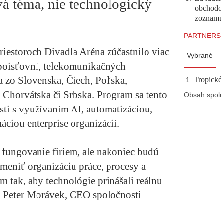
vá téma, nie technologický
obchodo
zoznam
PARTNERS
riestoroch Divadla Aréna zúčastnilo viac
Vybrané
 poisťovní, telekomunikačných
a zo Slovenska, Čiech, Poľska,
Tropické
Chorvátska či Srbska. Program sa tento
Obsah spol
osti s využívaním AI, automatizáciou,
áciou enterprise organizácií.
fungovanie firiem, ale nakoniec budú
meniť organizáciu práce, procesy a
m tak, aby technológie prinášali reálnu
í Peter Morávek, CEO spoločnosti