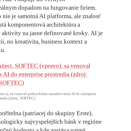
reálnym dopadom na fungovanie firiem.
ie je samotná AI platforma, ale znalosť
utá komponentová architektúra a
aktivity na jasne definované kroky. AI je
i, no kreativita, business kontext a
ku.
ravo), sa venoval praktickému nasadzovaniu AI do enterprise
tredia (zdroj: SOFTEC)
řitelna (patriacej do skupiny Erste),
nologicky najvyspelejších bánk v regióne
utočnú hodnotu a kde zostáva najmä