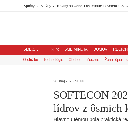
Správy
Služby
Noviny na webe
Last Minute Dovolenka
Slov
SME.SK
SME MINÚTA
DOMOV
REGIÓN
℃
28
O službe
Technológie
Obchod
Zdravie
Žena, šport, r
28. máj 2026 o 0:00
SOFTECON 2026 
lídrov z ôsmich 
Hlavnou témou bola praktická real