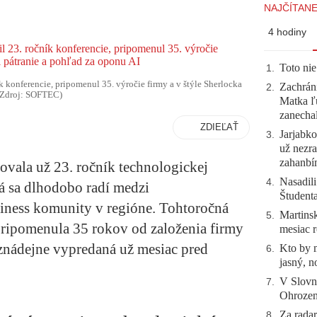
NAJČÍTANE
4 hodiny
Toto nie
1
.
 konferencie, pripomenul 35. výročie firmy a v štýle Sherlocka
Zachráni
2
.
 (Zdroj: SOFTEC)
Matka ľu
zanecha
ZDIEĽAŤ
Jarjabk
3
.
už nezra
zahanb
ala už 23. ročník technologickej
Nasadili
4
.
 sa dlhodobo radí medzi
Študent
siness komunity v regióne. Tohtoročná
Martinsk
5
.
pripomenula 35 rokov od založenia firmy
mesiac r
eznádejne vypredaná už mesiac pred
Kto by 
6
.
jasný, n
V Slovn
7
.
Ohrozeni
Za radar
8
.