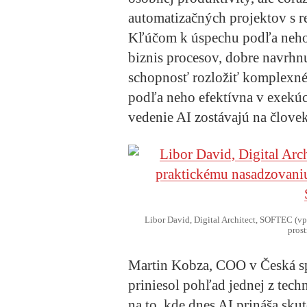
automatizačných projektov s 
Kľúčom k úspechu podľa neho n
biznis procesov, dobre navrhn
schopnosť rozložiť komplexné 
podľa neho efektívna v exekúci
vedenie AI zostávajú na člove
Libor David, Digital Architect, SOFTEC (vp
pros
Martin Kobza, COO v Česká spo
priniesol pohľad jednej z tech
na to, kde dnes AI prináša sk