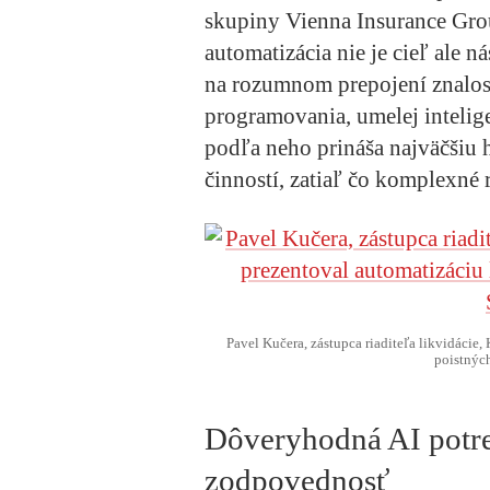
skupiny Vienna Insurance Gr
automatizácia nie je cieľ ale ná
na rozumnom prepojení znalost
programovania, umelej intelige
podľa neho prináša najväčšiu 
činností, zatiaľ čo komplexné 
Pavel Kučera, zástupca riaditeľa likvidácie,
poistnýc
Dôveryhodná AI potre
zodpovednosť