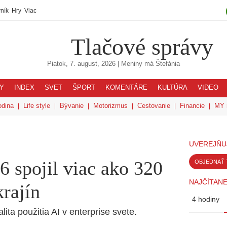
ník
Hry
Viac
Tlačové správy
Piatok, 7. august, 2026
| Meniny má
Štefánia
Y
INDEX
SVET
ŠPORT
KOMENTÁRE
KULTÚRA
VIDEO
odina
Life style
Bývanie
Motorizmus
Cestovanie
Financie
MY 
UVEREJŇU
spojil viac ako 320
OBJEDNAŤ 
NAJČÍTANE
krajín
4 hodiny
ita použitia AI v enterprise svete.