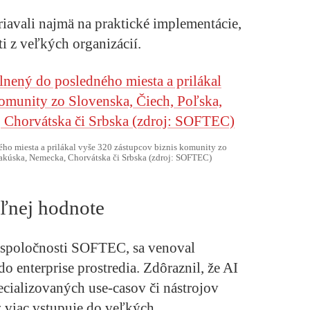
riavali najmä na praktické implementácie,
i z veľkých organizácií.
 miesta a prilákal vyše 320 zástupcov biznis komunity zo
akúska, Nemecka, Chorvátska či Srbska (zdroj: SOFTEC)
ľnej hodnote
t spoločnosti SOFTEC, sa venoval
 enterprise prostredia. Zdôraznil, že AI
ecializovaných use-casov či nástrojov
z viac vstupuje do veľkých