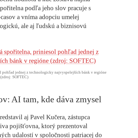
ořitelna podľa jeho slov pracuje s
-casov a vníma adopciu umelej
logickú, ale aj ľudskú a biznisovú
l pohľad jednej z technologicky najvyspelejších bánk v regióne
(zdroj: SOFTEC)
ov: AI tam, kde dáva zmysel
redstavil aj Pavel Kučera, zástupca
tiva pojišťovna, ktorý prezentoval
ných udalostí v spoločnosti patriacej do