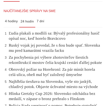
NAJČÍTANEJŠIE SPRÁVY NA SME
4 hodiny
7 dní
24 hodín
Ľudia plakali a modlili sa: Bývalý profesionálny hasič
1
opísal noc, keď horelo Braväcovo
Ruský vojak jej povedal, že s ňou bude spať. Slovenka
2
mu pred kamarátmi vrazila facku
Za pochybenia pri výbere zhotoviteľov šiestich
3
rekonštrukcií mostov čelia krajskí cestári ďalšej pokute
Obrovský požiar na Horehroní: Za pár minút horela
4
celá ulica, oheň mal byť založený úmyselne
Najhlbšia tiesňava na Slovensku, vyše sto jaskýň,
5
chladivý potok. Objavte úchvatné miesto na východe
Hlinka Gretzky Cup 2026: Slovensko odchádza bez
6
medailí, v zápase o bronz prehralo s Fínskom
Polícia žiada verejnosť o pomoc. Potrebuje stotožniť
7