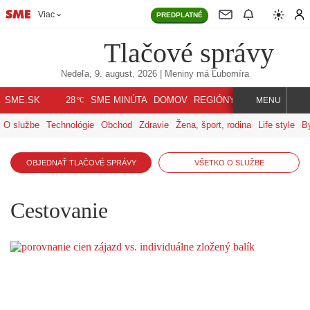
Viac
PREDPLATNÉ
Tlačové správy
Nedeľa, 9. august, 2026
| Meniny má
Ľubomíra
℃
SME.SK
SME MINÚTA
DOMOV
REGIÓNY
INDEX
SVET
28
MENU
O službe
Technológie
Obchod
Zdravie
Žena, šport, rodina
Life style
B
OBJEDNAŤ TLAČOVÉ SPRÁVY
VŠETKO O SLUŽBE
Cestovanie