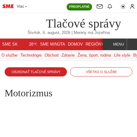
Viac
PREDPLATNÉ
Tlačové správy
Štvrtok, 6. august, 2026
| Meniny má
Jozefína
℃
SME.SK
SME MINÚTA
DOMOV
REGIÓNY
INDEX
SVET
28
MENU
O službe
Technológie
Obchod
Zdravie
Žena, šport, rodina
Life style
B
OBJEDNAŤ TLAČOVÉ SPRÁVY
VŠETKO O SLUŽBE
Motorizmus