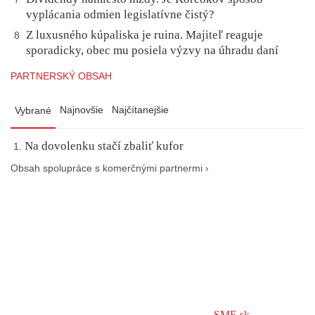
vyplácania odmien legislatívne čistý?
Z luxusného kúpaliska je ruina. Majiteľ reaguje
8
sporadicky, obec mu posiela výzvy na úhradu daní
PARTNERSKÝ OBSAH
Najnovšie
Najčítanejšie
Vybrané
Na dovolenku stačí zbaliť kufor
Obsah spolupráce s komerčnými partnermi ›
SME.sk