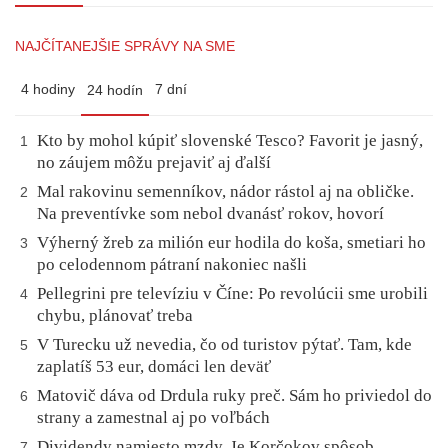
NAJČÍTANEJŠIE SPRÁVY NA SME
4 hodiny
7 dní
24 hodín
Kto by mohol kúpiť slovenské Tesco? Favorit je jasný,
1
no záujem môžu prejaviť aj ďalší
Mal rakovinu semenníkov, nádor rástol aj na obličke.
2
Na preventívke som nebol dvanásť rokov, hovorí
Výherný žreb za milión eur hodila do koša, smetiari ho
3
po celodennom pátraní nakoniec našli
Pellegrini pre televíziu v Číne: Po revolúcii sme urobili
4
chybu, plánovať treba
V Turecku už nevedia, čo od turistov pýtať. Tam, kde
5
zaplatíš 53 eur, domáci len deväť
Matovič dáva od Drdula ruky preč. Sám ho priviedol do
6
strany a zamestnal aj po voľbách
Dividendy namiesto mzdy. Je Korčokov spôsob
7