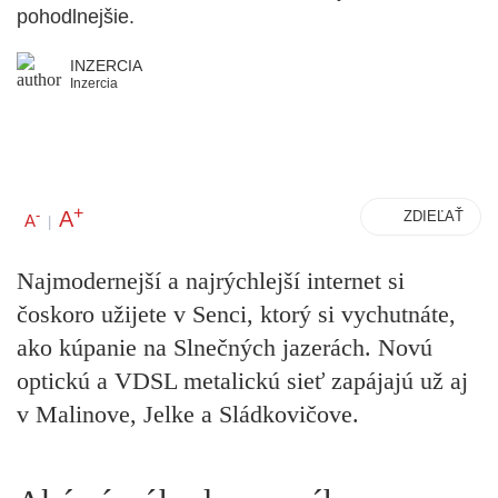
pohodlnejšie.
INZERCIA
Inzercia
+
A
-
ZDIEĽAŤ
A
|
Najmodernejší a najrýchlejší internet si
čoskoro užijete v
Senci,
ktorý si vychutnáte,
ako kúpanie na Slnečných jazerách. Novú
optickú a VDSL metalickú sieť zapájajú už aj
v
Malinove
,
Jelke
a
Sládkovičove
.