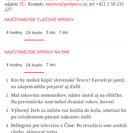
nájdete
TU
. Kontakt:
internet@petitpress.sk
; tel:+421 2 59 233
227.
NAJČÍTANEJŠIE TLAČOVÉ SPRÁVY
4 hodiny
3 dni
7 dní
24 hodín
NAJČÍTANEJŠIE SPRÁVY NA SME
4 hodiny
7 dní
24 hodín
Kto by mohol kúpiť slovenské Tesco? Favorit je jasný,
1
no záujem môžu prejaviť aj ďalší
Mal rakovinu semenníkov, nádor rástol aj na obličke.
2
Na preventívke som nebol dvanásť rokov, hovorí
Výherný žreb za milión eur hodila do koša, smetiari ho
3
po celodennom pátraní nakoniec našli
Pellegrini pre televíziu v Číne: Po revolúcii sme urobili
4
chybu, plánovať treba