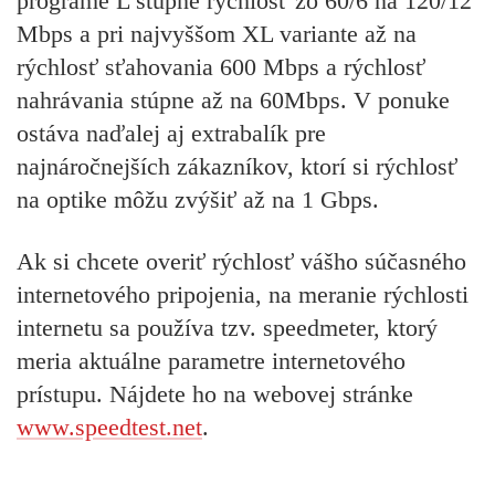
programe L stúpne rýchlosť zo 60/6 na 120/12
Mbps a pri najvyššom XL variante až na
rýchlosť sťahovania 600 Mbps a rýchlosť
nahrávania stúpne až na 60Mbps. V ponuke
ostáva naďalej aj extrabalík pre
najnáročnejších zákazníkov, ktorí si rýchlosť
na optike môžu zvýšiť až na 1 Gbps.
Ak si chcete overiť rýchlosť vášho súčasného
internetového pripojenia, na meranie rýchlosti
internetu sa používa tzv. speedmeter, ktorý
meria aktuálne parametre internetového
prístupu. Nájdete ho na webovej stránke
www.speedtest.net
.