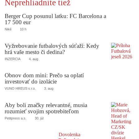
Neprehliadnite tiež
Berger Cup posunul latku: FC Barcelona a
17 500 eur
Niké
10 h
Vyžrebovanie futbalových súťaží: Kedy
hrá vaše mesto či dedina?
INZERCIA
4. aug
Obnov dom mini: Prečo sa oplatí
investovať do izolácie
VUNO HREUS s.r.o.
3. aug
Aby boli značky relevantné, musia
rozumieť svojim spotrebiteľom
Petitpress a.s.
30. júl
Dovolenka