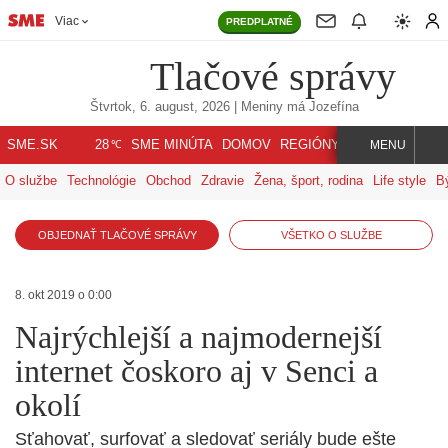
Viac
PREDPLATNÉ
Tlačové správy
Štvrtok, 6. august, 2026
| Meniny má
Jozefína
℃
SME.SK
SME MINÚTA
DOMOV
REGIÓNY
INDEX
SVET
28
MENU
O službe
Technológie
Obchod
Zdravie
Žena, šport, rodina
Life style
B
OBJEDNAŤ TLAČOVÉ SPRÁVY
VŠETKO O SLUŽBE
8. okt 2019 o 0:00
Najrýchlejší a najmodernejší
internet čoskoro aj v Senci a
okolí
Sťahovať, surfovať a sledovať seriály bude ešte