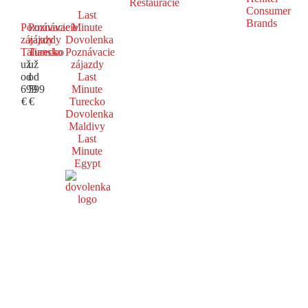
Reštaurácie
Last
Poznávacie
Poznávacie
Minute
zájazdy
zájazdy
Dovolenka
Taliansko
Turecko
Poznávacie
už
už
zájazdy
od
od
Last
699
599
Minute
€
€
Turecko
Dovolenka
Maldivy
Last
Minute
Egypt