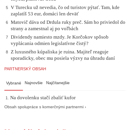
V Turecku už nevedia, čo od turistov pýtať. Tam, kde
5
zaplatíš 53 eur, domáci len deväť
Matovič dáva od Drdula ruky preč. Sám ho priviedol do
6
strany a zamestnal aj po voľbách
Dividendy namiesto mzdy. Je Korčokov spôsob
7
vyplácania odmien legislatívne čistý?
Z luxusného kúpaliska je ruina. Majiteľ reaguje
8
sporadicky, obec mu posiela výzvy na úhradu daní
PARTNERSKÝ OBSAH
Najnovšie
Najčítanejšie
Vybrané
Na dovolenku stačí zbaliť kufor
Obsah spolupráce s komerčnými partnermi ›