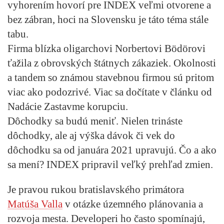
vyhorením
hovorí pre INDEX veľmi otvorene a
bez zábran
, hoci na Slovensku je
táto téma stále
tabu
.
Firma blízka oligarchovi
Norbertovi Bödörovi
ťažila z obrovských štátnych zákaziek. Okolnosti
a tandem so známou stavebnou firmou sú pritom
viac ako podozrivé
. Viac sa dočítate v článku od
Nadácie Zastavme korupciu.
Dôchodky sa budú meniť
. Nielen trináste
dôchodky, ale aj výška dávok či vek do
dôchodku sa od januára 2021 upravujú. Čo a ako
sa mení? INDEX pripravil veľký prehľad zmien.
Je pravou rukou bratislavského primátora
Matúša Valla
v otázke územného plánovania a
rozvoja mesta. Developeri ho často spomínajú,