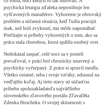
čo robia, hoci kedysi to tak milovali. A
psychická letargia zďaleka nepostihuje len
vyšťavených manažérov.
Vyhorenie je obrovský
problém
a súčasná situácia, keď ľudia pracujú
inak, než boli zvyknutí, mu môže napomáhať.
Prečítajte si
príbehy vyhorených
o tom, ako sa
práca stala chorobou, ktorá spálila osobný svet.
Nedokázal zaspať, celé noci sa v posteli
prevaľoval, v práci bol chronicky unavený a
psychicky vyčerpaný. Z práce si spravil modlu.
Všetko ostatné, seba i svoje vzťahy, odsunul na
vedľajšiu koľaj. Aj tieto stavy sú súčasťou
príbehu spoluzakladateľa najväčšieho
slovenského zľavového portálu ZľavaDňa
Zdenka Hoscheka. O svojej skúsenosti s