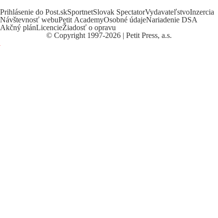
Prihlásenie do Post.sk
Sportnet
Slovak Spectator
Vydavateľstvo
Inzercia
Návštevnosť webu
Petit Academy
Osobné údaje
Nariadenie DSA
Akčný plán
Licencie
Žiadosť o opravu
©
Copyright
1997-2026 | Petit Press, a.s.