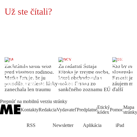
Už ste čítali?
ŽENA
DOMOV
INDEX
Zachránila samu seba
Za radarmi Šutaja
Kto by moh
pred vlastnou rodinou.
Eštoka je zrejme osoba,
slovenské 
Matka ľutuje, že ju
ktorá obchodovala s
Favorit je 
porodila, namiesto lásky
ruskou firmou zo
záujem môž
zanechala len traumu
sankčného zoznamu EÚ
ďalší
Prepnúť na mobilnú verziu stránky
Etický
Mapa
Kontakty
Redakcia
Vydavateľ
Predplatné
Pomoc
kódex
stránk
RSS
Newsletter
Aplikácia
iPad