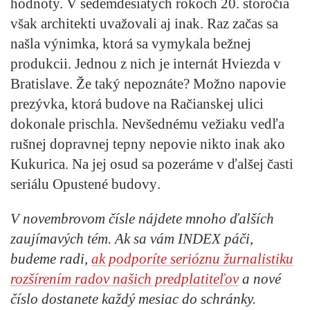
hodnoty. V sedemdesiatych rokoch 20. storočia
však architekti uvažovali aj inak. Raz začas sa
našla výnimka, ktorá sa vymykala bežnej
produkcii. Jednou z nich je internát Hviezda v
Bratislave. Že taký nepoznáte? Možno napovie
prezývka, ktorá budove na Račianskej ulici
dokonale prischla. Nevšednému vežiaku vedľa
rušnej dopravnej tepny nepovie nikto inak ako
Kukurica
. Na jej osud sa pozeráme v ďalšej časti
seriálu
Opustené budovy
.
V novembrovom čísle nájdete mnoho ďalších
zaujímavých tém. Ak sa vám INDEX páči,
budeme radi,
ak podporíte serióznu žurnalistiku
rozšírením radov našich predplatiteľov
a nové
číslo dostanete každý mesiac do schránky.