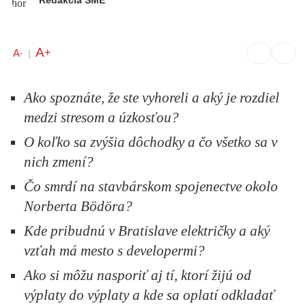
A
+
A
-
|
Ako spoznáte, že ste vyhoreli a a
ký je rozdiel
medzi stresom a úzkosťou?
O koľko sa zvýšia dôchodky a čo všetko sa v
nich zmení?
Čo smrdí na stavbárskom spojenectve okolo
Norberta Bödöra?
Kde pribudnú v Bratislave električky a aký
vzťah má mesto s developermi?
Ako si môžu nasporiť aj tí, ktorí žijú od
výplaty do výplaty a kde sa oplatí odkladať