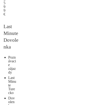
5
9
9
€
Last
Minute
Dovole
nka
Pozn
ávaci
e
zájaz
dy
Last
Minu
te
Ture
cko
Dov
olen