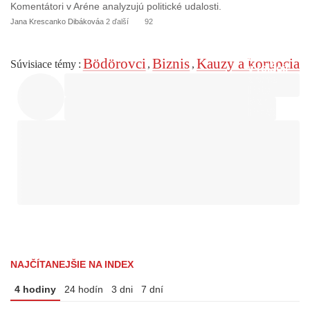
Komentátori v Aréne analyzujú politické udalosti.
o
Jana Krescanko Dibáková
a 2 ďalší
92
Bödörovci
Biznis
Kauzy a korupcia
Súvisiace témy
:
,
,
NAJČÍTANEJŠIE NA INDEX
4 hodiny
24 hodín
3 dni
7 dní