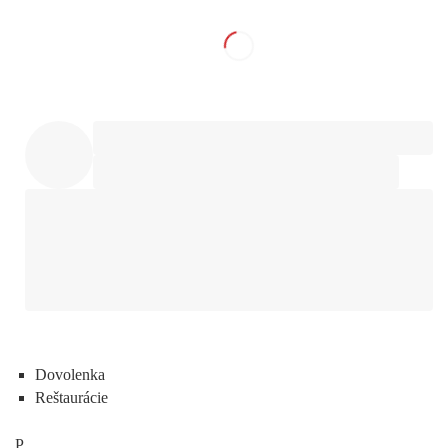
Dovolenka
Reštaurácie
P