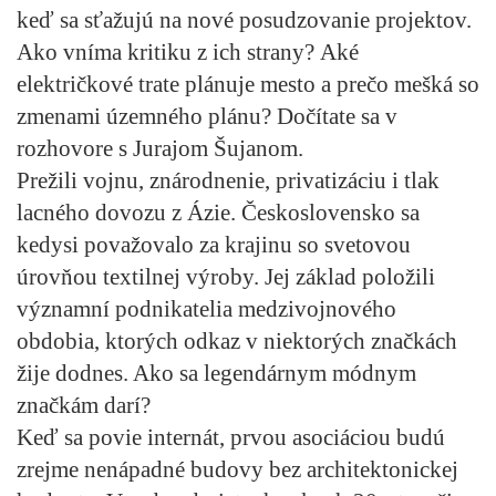
keď sa sťažujú na nové posudzovanie projektov.
Ako vníma kritiku z ich strany?
Aké
električkové trate plánuje mesto
a prečo mešká so
zmenami územného plánu? Dočítate sa v
rozhovore s
Jurajom Šujanom
.
Prežili vojnu, znárodnenie, privatizáciu i tlak
lacného dovozu z Ázie
. Československo sa
kedysi považovalo za krajinu so svetovou
úrovňou textilnej výroby. Jej základ položili
významní podnikatelia medzivojnového
obdobia, ktorých odkaz v niektorých značkách
žije dodnes. Ako sa legendárnym módnym
značkám darí?
Keď sa povie internát, prvou asociáciou budú
zrejme nenápadné budovy bez architektonickej