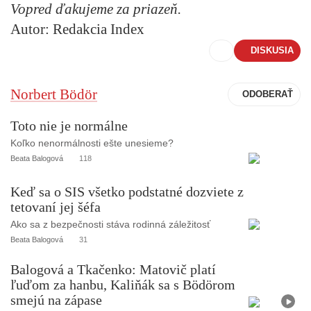
Vopred ďakujeme za priazeň.
Autor: Redakcia Index
DISKUSIA
Norbert Bödör
Toto nie je normálne
Koľko nenormálnosti ešte unesieme?
Beata Balogová
118
Keď sa o SIS všetko podstatné dozviete z
tetovaní jej šéfa
Ako sa z bezpečnosti stáva rodinná záležitosť
Beata Balogová
31
Balogová a Tkačenko: Matovič platí
ľuďom za hanbu, Kaliňák sa s Bödörom
V
i
smejú na zápase
d
e