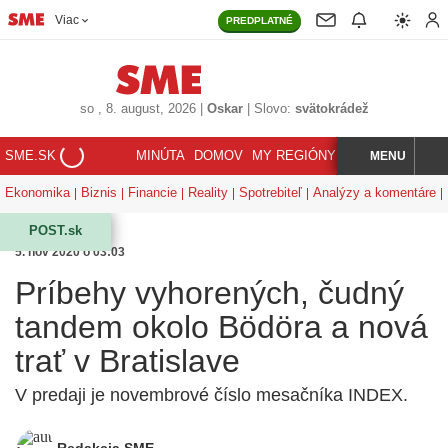
Viac
PREDPLATNÉ
so
, 8. august, 2026
|
Oskar
|
Slovo:
svätokrádež
SME.SK
MINÚTA
DOMOV
MY REGIÓNY
KORZÁR
MENU
INDEX
HĽADAJ
Ekonomika
Biznis
Financie
Reality
Spotrebiteľ
Analýzy a komentáre
POST.sk
5. nov 2020 o 03:03
Príbehy vyhorených, čudný
tandem okolo Bödöra a nová
trať v Bratislave
V predaji je novembrové číslo mesačníka INDEX.
Redakcia SME