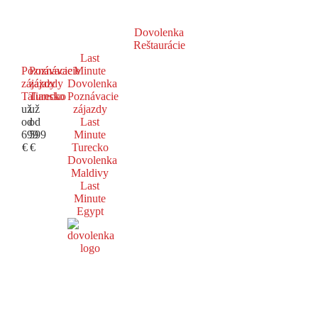
Dovolenka
Reštaurácie
Last
Poznávacie
Poznávacie
Minute
zájazdy
zájazdy
Dovolenka
Taliansko
Turecko
Poznávacie
už
už
zájazdy
od
od
Last
699
599
Minute
€
€
Turecko
Dovolenka
Maldivy
Last
Minute
Egypt