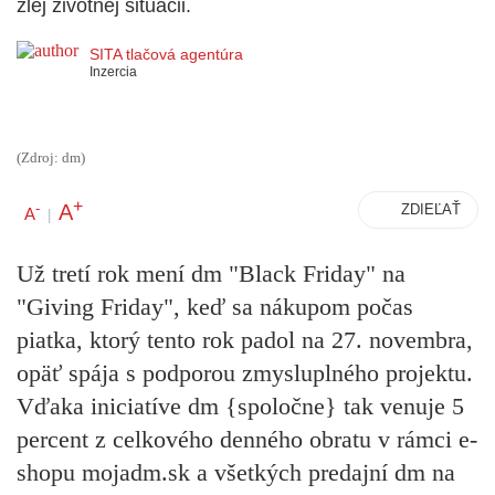
zlej životnej situácii.
SITA tlačová agentúra
Inzercia
(Zdroj: dm)
+
A
-
ZDIEĽAŤ
A
|
Už tretí rok mení dm "Black Friday" na
"Giving Friday", keď sa nákupom počas
piatka, ktorý tento rok padol na 27. novembra,
opäť spája s podporou zmysluplného projektu.
Vďaka iniciatíve dm {spoločne} tak venuje 5
percent z celkového denného obratu v rámci e-
shopu mojadm.sk a všetkých predajní dm na