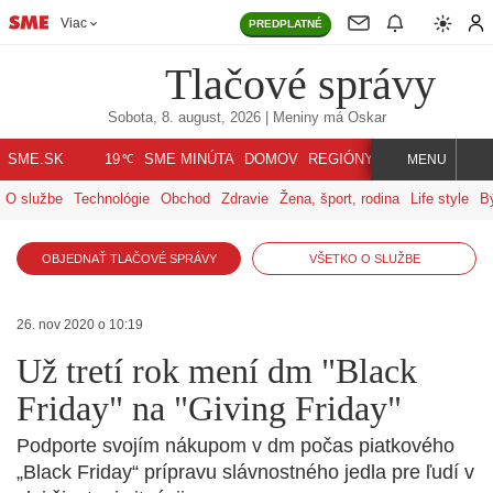
Viac
PREDPLATNÉ
Tlačové správy
Sobota, 8. august, 2026
| Meniny má
Oskar
℃
SME.SK
SME MINÚTA
DOMOV
REGIÓNY
INDEX
SVET
19
MENU
O službe
Technológie
Obchod
Zdravie
Žena, šport, rodina
Life style
B
OBJEDNAŤ TLAČOVÉ SPRÁVY
VŠETKO O SLUŽBE
26. nov 2020 o 10:19
Už tretí rok mení dm "Black
Friday" na "Giving Friday"
Podporte svojím nákupom v dm počas piatkového
„Black Friday“ prípravu slávnostného jedla pre ľudí v