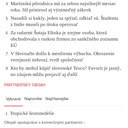
Martinská pôrodnica má za sebou najsilnejší mesiac
4
roka. Júl priniesol aj výnimočný zákrok
Nasadili si kukly, jeden sa spýtal, odkiaľ sú. Študenta
5
z Indie museli po útoku operovať
Za radarmi Šutaja Eštoka je zrejme osoba, ktorá
6
obchodovala s ruskou firmou zo sankčného zoznamu
EÚ
V Slovnafte došlo k menšiemu výbuchu. Ohrozenie
7
verejnosti nehrozí, tvrdí spoločnosť
Kto by mohol kúpiť slovenské Tesco? Favorit je jasný,
8
no záujem môžu prejaviť aj ďalší
PARTNERSKÝ OBSAH
Najnovšie
Najčítanejšie
Vybrané
Tropické šestonedelie
Obsah spolupráce s komerčnými partnermi ›