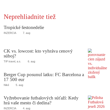
Neprehliadnite tiež
Tropické šestonedelie
INZERCIA
7. aug
CK vs. lowcost: kto vyhráva cenový
súboj?
TIP travel, a.s.
6. aug
Berger Cup posunul latku: FC Barcelona a
17 500 eur
Niké
5. aug
Vyžrebovanie futbalových súťaží: Kedy
hrá vaše mesto či dedina?
INZERCIA
4. aug