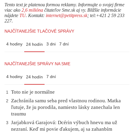
Tento text je platenou formou reklamy. Informujte o svojej firme
viac ako
2,6 milióna
čitateľov Sme.sk aj vy. Bližšie informácie
nájdete
TU
. Kontakt:
internet@petitpress.sk
; tel:+421 2 59 233
227.
NAJČÍTANEJŠIE TLAČOVÉ SPRÁVY
4 hodiny
3 dni
7 dní
24 hodín
NAJČÍTANEJŠIE SPRÁVY NA SME
4 hodiny
7 dní
24 hodín
Toto nie je normálne
1
Zachránila samu seba pred vlastnou rodinou. Matka
2
ľutuje, že ju porodila, namiesto lásky zanechala len
traumu
Jarjabková Garajová: Dcérin výbuch hnevu ma už
3
nezraní. Keď mi povie ďakujem, aj sa zahanbím