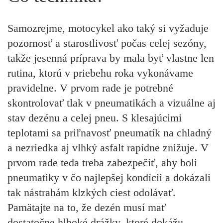
Samozrejme, motocykel ako taký si vyžaduje
pozornosť a starostlivosť počas celej sezóny,
takže jesenná príprava by mala byť vlastne len
rutina, ktorú v priebehu roka vykonávame
pravidelne. V prvom rade je potrebné
skontrolovať tlak v pneumatikách a vizuálne aj
stav dezénu a celej pneu. S klesajúcimi
teplotami sa priľnavosť pneumatík na chladný
a nezriedka aj vlhký asfalt rapídne znižuje. V
prvom rade teda treba zabezpečiť, aby boli
pneumatiky v čo najlepšej kondícii a dokázali
tak nástrahám klzkých ciest odolávať.
Pamätajte na to, že dezén musí mať
dostatočne hlboké drážky, ktoré dokážu