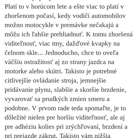
Platí to v horúcom lete a ešte viac to platí v
zhoršenom počasí, kedy vodiči automobilov
možno motocykle v premávke nečakajú a
môžu ich ľahšie prehliadnuť. K tomu zhoršená
viditeľnosť, viac tmy, dažďové kvapky na
čelnom skle... Jednoducho, chce to oveľa
väčšiu ostražitosť aj zo strany jazdca na
motorke alebo skútri. Takisto je potrebné
citlivejšie ovládanie stroja, jemnejšie
pridávanie plynu, slabšie a skoršie brzdenie,
vyvarovať sa prudkých zmien smeru a
podobne. V prvom rade teda spomaľte, je to
dôležité nielen pre horšiu viditeľnosť, ale aj
pre adhéziu kolies pri zrýchľovaní, brzdení a
pri prejazde zákrut. Takisto vám nižšia