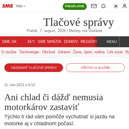
Viac
PREDPLATNÉ
Tlačové správy
Piatok, 7. august, 2026
| Meniny má
Štefánia
℃
SME.SK
SME MINÚTA
DOMOV
REGIÓNY
INDEX
SVET
34
MENU
O službe
Technológie
Obchod
Zdravie
Žena, šport, rodina
Life style
B
OBJEDNAŤ TLAČOVÉ SPRÁVY
VŠETKO O SLUŽBE
11. nov 2021 o 9:12
Ani chlad či dážď nemusia
motorkárov zastaviť
Týchto 5 rád vám pomôže vychutnať si jazdu na
motorke aj v chladnom počasí.