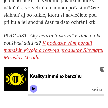
je oblasť krku, tu výborne poslúži tenučký
nákrčník, vo veľmi chladnom počasí môžete
siahnuť aj po kukle, ktorú si navlečiete pod
prilbu a jej spodná časť takisto ochráni krk.
PODCAST: Aký benzín tankovať v zime a aké
používať aditíva?
V podcaste vám poradí
manažér vývoja a rozvoja produktov Slovnaftu
Miroslav Mrzula
.