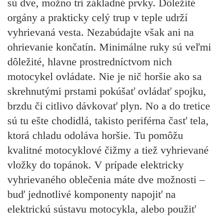
sú dve, možno tri základné prvky. Dôležité
orgány a prakticky celý trup v teple udrží
vyhrievaná vesta. Nezabúdajte však ani na
ohrievanie končatín. Minimálne ruky sú veľmi
dôležité, hlavne prostredníctvom nich
motocykel ovládate. Nie je nič horšie ako sa
skrehnutými prstami pokúšať ovládať spojku,
brzdu či citlivo dávkovať plyn. No a do tretice
sú tu ešte chodidlá, takisto periférna časť tela,
ktorá chladu odoláva horšie. Tu pomôžu
kvalitné motocyklové čižmy a tiež vyhrievané
vložky do topánok. V prípade elektricky
vyhrievaného oblečenia máte dve možnosti –
buď jednotlivé komponenty napojiť na
elektrickú sústavu motocykla, alebo použiť