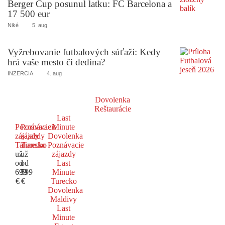
Berger Cup posunul latku: FC Barcelona a
17 500 eur
Niké
5. aug
Vyžrebovanie futbalových súťaží: Kedy
hrá vaše mesto či dedina?
INZERCIA
4. aug
Dovolenka
Reštaurácie
Last
Poznávacie
Poznávacie
Minute
zájazdy
zájazdy
Dovolenka
Taliansko
Turecko
Poznávacie
už
už
zájazdy
od
od
Last
699
599
Minute
€
€
Turecko
Dovolenka
Maldivy
Last
Minute