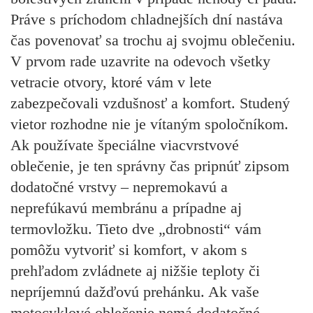
Práve s príchodom chladnejších dní nastáva
čas povenovať sa trochu aj svojmu oblečeniu.
V prvom rade uzavrite na odevoch všetky
vetracie otvory, ktoré vám v lete
zabezpečovali vzdušnosť a komfort. Studený
vietor rozhodne nie je vítaným spoločníkom.
Ak používate špeciálne viacvrstvové
oblečenie, je ten správny čas pripnúť zipsom
dodatočné vrstvy – nepremokavú a
neprefúkavú membránu a prípadne aj
termovložku. Tieto dve „drobnosti“ vám
pomôžu vytvoriť si komfort, v akom s
prehľadom zvládnete aj nižšie teploty či
nepríjemnú dažďovú prehánku. Ak vaše
motocyklové oblečenie nemá dodatočné