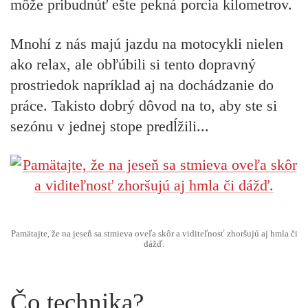
môže pribudnúť ešte pekná porcia kilometrov.
Mnohí z nás majú jazdu na motocykli nielen
ako relax, ale obľúbili si tento dopravný
prostriedok napríklad aj na dochádzanie do
práce. Takisto dobrý dôvod na to, aby ste si
sezónu v jednej stope predĺžili...
Pamätajte, že na jeseň sa stmieva oveľa skôr a viditeľnosť zhoršujú aj hmla či
dážď.
Čo technika?