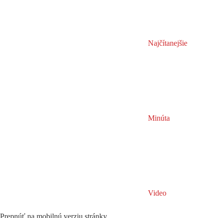
Najčítanejšie
Minúta
Video
Prepnúť na mobilnú verziu stránky