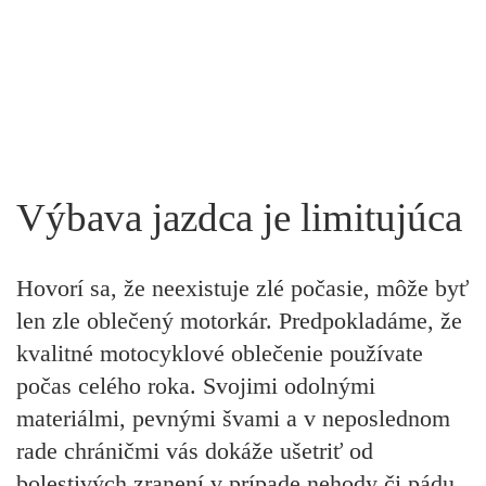
Výbava jazdca je limitujúca
Hovorí sa, že neexistuje zlé počasie, môže byť
len zle oblečený motorkár. Predpokladáme, že
kvalitné motocyklové oblečenie používate
počas celého roka. Svojimi odolnými
materiálmi, pevnými švami a v neposlednom
rade chráničmi vás dokáže ušetriť od
bolestivých zranení v prípade nehody či pádu.