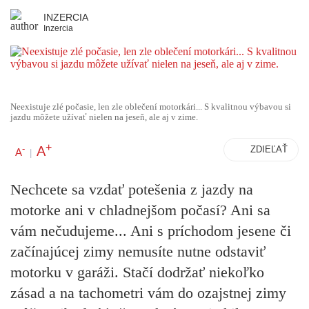
INZERCIA
Inzercia
Neexistuje zlé počasie, len zle oblečení motorkári... S kvalitnou výbavou si
jazdu môžete užívať nielen na jeseň, ale aj v zime.
+
A
-
ZDIEĽAŤ
A
|
Nechcete sa vzdať potešenia z jazdy na
motorke ani v chladnejšom počasí? Ani sa
vám nečudujeme... Ani s príchodom jesene či
začínajúcej zimy nemusíte nutne odstaviť
motorku v garáži. Stačí dodržať niekoľko
zásad a na tachometri vám do ozajstnej zimy