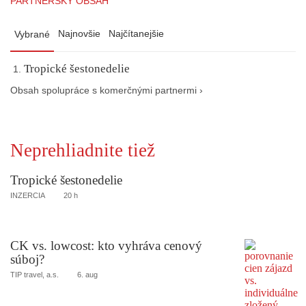
PARTNERSKÝ OBSAH
Najnovšie
Najčítanejšie
Vybrané
Tropické šestonedelie
Obsah spolupráce s komerčnými partnermi ›
Neprehliadnite tiež
Tropické šestonedelie
INZERCIA
20 h
CK vs. lowcost: kto vyhráva cenový
súboj?
TIP travel, a.s.
6. aug