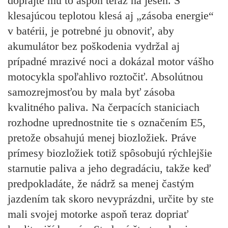
doprajte mu to aspoň teraz na jeseň. S
klesajúcou teplotou klesá aj „zásoba energie“
v batérii, je potrebné ju obnoviť, aby
akumulátor bez poškodenia vydržal aj
prípadné mrazivé noci a dokázal motor vášho
motocykla spoľahlivo roztočiť. Absolútnou
samozrejmosťou by mala byť zásoba
kvalitného paliva. Na čerpacích staniciach
rozhodne uprednostnite tie s označením E5,
pretože obsahujú menej biozložiek. Práve
prímesy biozložiek totiž spôsobujú rýchlejšie
starnutie paliva a jeho degradáciu, takže keď
predpokladáte, že nádrž sa menej častým
jazdením tak skoro nevyprázdni, určite by ste
mali svojej motorke aspoň teraz dopriať