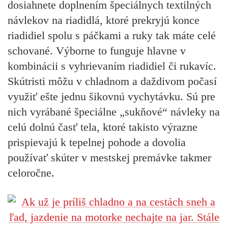
dosiahnete doplnením špeciálnych textilných
návlekov na riadidlá, ktoré prekryjú konce
riadidiel spolu s páčkami a ruky tak máte celé
schované. Výborne to funguje hlavne v
kombinácii s vyhrievaním riadidiel či rukavíc.
Skútristi môžu v chladnom a daždivom počasí
využiť ešte jednu šikovnú vychytávku. Sú pre
nich vyrábané špeciálne „sukňové“ návleky na
celú dolnú časť tela, ktoré takisto výrazne
prispievajú k tepelnej pohode a dovolia
používať skúter v mestskej premávke takmer
celoročne.