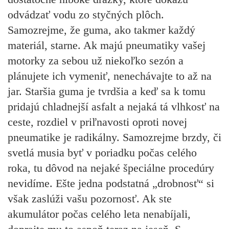
odvádzať vodu zo styčných plôch.
Samozrejme, že guma, ako takmer každý
materiál, starne. Ak majú pneumatiky vašej
motorky za sebou už niekoľko sezón a
plánujete ich vymeniť, nenechávajte to až na
jar. Staršia guma je tvrdšia a keď sa k tomu
pridajú chladnejší asfalt a nejaká tá vlhkosť na
ceste, rozdiel v priľnavosti oproti novej
pneumatike je radikálny. Samozrejme brzdy, či
svetlá musia byť v poriadku počas celého
roka, tu dôvod na nejaké špeciálne procedúry
nevidíme. Ešte jedna podstatná „drobnosť“ si
však zaslúži vašu pozornosť. Ak ste
akumulátor počas celého leta nenabíjali,