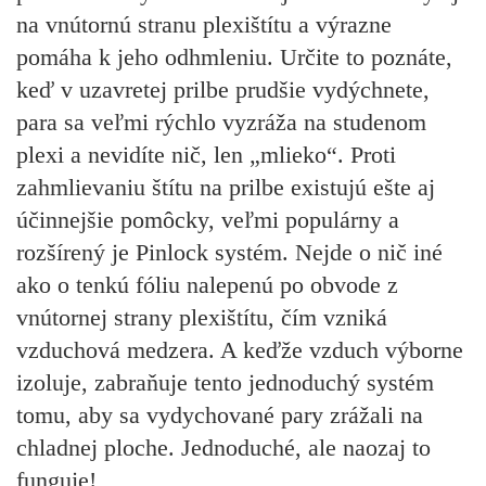
na vnútornú stranu plexištítu a výrazne
pomáha k jeho odhmleniu. Určite to poznáte,
keď v uzavretej prilbe prudšie vydýchnete,
para sa veľmi rýchlo vyzráža na studenom
plexi a nevidíte nič, len „mlieko“. Proti
zahmlievaniu štítu na prilbe existujú ešte aj
účinnejšie pomôcky, veľmi populárny a
rozšírený je Pinlock systém. Nejde o nič iné
ako o tenkú fóliu nalepenú po obvode z
vnútornej strany plexištítu, čím vzniká
vzduchová medzera. A keďže vzduch výborne
izoluje, zabraňuje tento jednoduchý systém
tomu, aby sa vydychované pary zrážali na
chladnej ploche. Jednoduché, ale naozaj to
funguje!