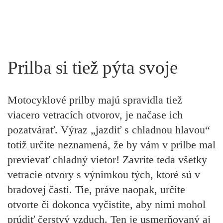
Prilba si tiež pýta svoje
Motocyklové prilby majú spravidla tiež
viacero vetracích otvorov, je načase ich
pozatvárať. Výraz „jazdiť s chladnou hlavou“
totiž určite neznamená, že by vám v prilbe mal
previevať chladný vietor! Zavrite teda všetky
vetracie otvory s výnimkou tých, ktoré sú v
bradovej časti. Tie, práve naopak, určite
otvorte či dokonca vyčistite, aby nimi mohol
prúdiť čerstvý vzduch. Ten je usmerňovaný aj