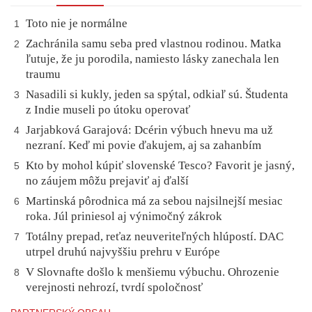
Toto nie je normálne
1
Zachránila samu seba pred vlastnou rodinou. Matka
2
ľutuje, že ju porodila, namiesto lásky zanechala len
traumu
Nasadili si kukly, jeden sa spýtal, odkiaľ sú. Študenta
3
z Indie museli po útoku operovať
Jarjabková Garajová: Dcérin výbuch hnevu ma už
4
nezraní. Keď mi povie ďakujem, aj sa zahanbím
Kto by mohol kúpiť slovenské Tesco? Favorit je jasný,
5
no záujem môžu prejaviť aj ďalší
Martinská pôrodnica má za sebou najsilnejší mesiac
6
roka. Júl priniesol aj výnimočný zákrok
Totálny prepad, reťaz neuveriteľných hlúpostí. DAC
7
utrpel druhú najvyššiu prehru v Európe
V Slovnafte došlo k menšiemu výbuchu. Ohrozenie
8
verejnosti nehrozí, tvrdí spoločnosť