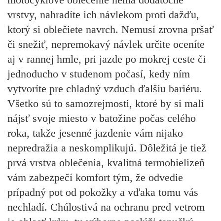
vrstvy, nahradíte ich návlekom proti dažďu,
ktorý si oblečiete navrch. Nemusí zrovna pršať
či snežiť, nepremokavý návlek určite oceníte
aj v rannej hmle, pri jazde po mokrej ceste či
jednoducho v studenom počasí, kedy ním
vytvoríte pre chladný vzduch ďalšiu bariéru.
Všetko sú to samozrejmosti, ktoré by si mali
nájsť svoje miesto v batožine počas celého
roka, takže jesenné jazdenie vám nijako
nepredražia a neskomplikujú. Dôležitá je tiež
prvá vrstva oblečenia, kvalitná termobielizeň
vám zabezpečí komfort tým, že odvedie
prípadný pot od pokožky a vďaka tomu vás
nechladí. Chúlostivá na ochranu pred vetrom