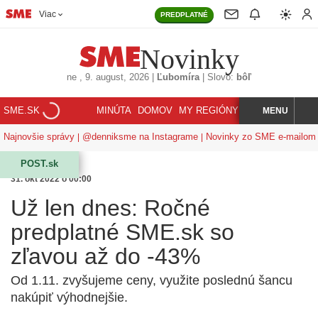
Viac
PREDPLATNÉ
Novinky
ne
, 9. august, 2026
|
Ľubomíra
|
Slovo:
bôľ
SME.SK
MINÚTA
DOMOV
MY REGIÓNY
KORZÁR
MENU
INDEX
HĽADAJ
Najnovšie správy
@denniksme na Instagrame
Novinky zo SME e-mailom
POST.sk
31. okt 2022 o 00:00
Už len dnes: Ročné
predplatné SME.sk so
zľavou až do -43%
Od 1.11. zvyšujeme ceny, využite poslednú šancu
nakúpiť výhodnejšie.