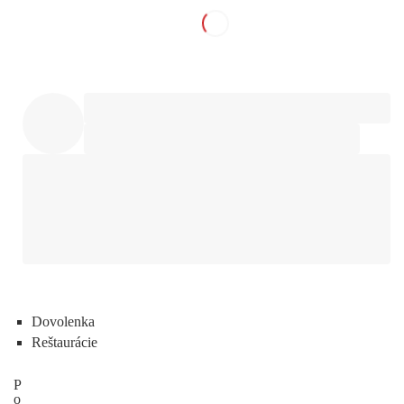
Dovolenka
Reštaurácie
P
o