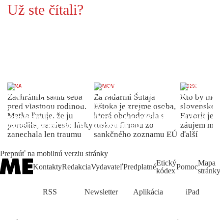
Už ste čítali?
ŽENA
DOMOV
INDEX
Zachránila samu seba
Za radarmi Šutaja
Kto by moh
pred vlastnou rodinou.
Eštoka je zrejme osoba,
slovenské 
Matka ľutuje, že ju
ktorá obchodovala s
Favorit je 
porodila, namiesto lásky
ruskou firmou zo
záujem môž
zanechala len traumu
sankčného zoznamu EÚ
ďalší
Prepnúť na mobilnú verziu stránky
Etický
Mapa
Kontakty
Redakcia
Vydavateľ
Predplatné
Pomoc
kódex
stránk
RSS
Newsletter
Aplikácia
iPad