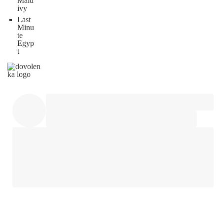
Mald
ivy
Last
Minu
te
Egyp
t