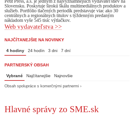
Petit Press, a.s. je jedným z najvýznamnejších vydavateľstiev na
Slovensku. Poskytuje širokú škálu multimediálnych produktov a
služieb. Portfólio tlačených periodík predstavuje viac ako 30
centrálnych a regionálnych titulov s týždenným predaným
nákladom vyše 545 tisíc výtlačkov.
Web vydavateľstva >>
NAJČÍTANEJŠIE NA NOVINKY
4 hodiny
24 hodín
3 dni
7 dní
PARTNERSKÝ OBSAH
Vybrané
Najčítanejšie
Najnovšie
Obsah spolupráce s komerčnými partnermi ›
Hlavné správy zo SME.sk