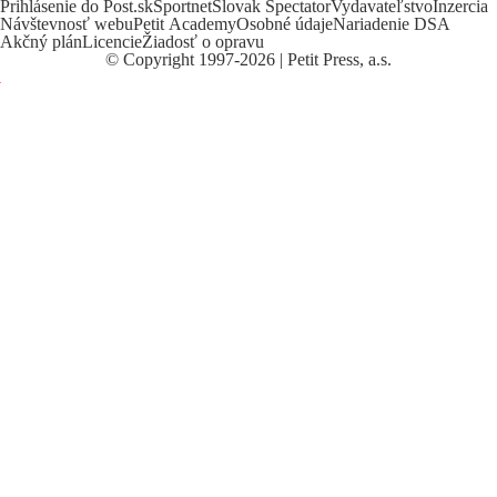
Prihlásenie do Post.sk
Sportnet
Slovak Spectator
Vydavateľstvo
Inzercia
Návštevnosť webu
Petit Academy
Osobné údaje
Nariadenie DSA
Akčný plán
Licencie
Žiadosť o opravu
©
Copyright
1997-2026 | Petit Press, a.s.