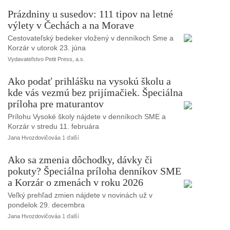
Prázdniny u susedov: 111 tipov na letné
výlety v Čechách a na Morave
Cestovateľský bedeker vložený v denníkoch Sme a
Korzár v utorok 23. júna
Vydavateľstvo Petit Press, a.s.
Ako podať prihlášku na vysokú školu a
kde vás vezmú bez prijímačiek. Špeciálna
príloha pre maturantov
Prílohu Vysoké školy nájdete v denníkoch SME a
Korzár v stredu 11. februára
Jana Hvozdovičová
a 1 ďalší
Ako sa zmenia dôchodky, dávky či
pokuty? Špeciálna príloha denníkov SME
a Korzár o zmenách v roku 2026
Veľký prehľad zmien nájdete v novinách už v
pondelok 29. decembra
Jana Hvozdovičová
a 1 ďalší