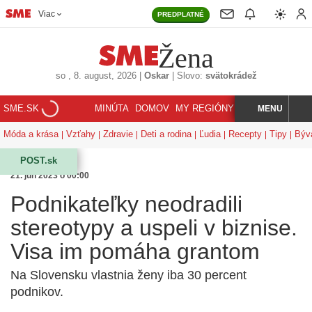
Viac
PREDPLATNÉ
Žena
so
, 8. august, 2026
|
Oskar
|
Slovo:
svätokrádež
SME.SK
MINÚTA
DOMOV
MY REGIÓNY
KORZÁR
MENU
INDEX
HĽADAJ
Móda a krása
Vzťahy
Zdravie
Deti a rodina
Ľudia
Recepty
Tipy
Býv
POST.sk
21. jún 2023 o 00:00
Podnikateľky neodradili
stereotypy a uspeli v biznise.
Visa im pomáha grantom
Na Slovensku vlastnia ženy iba 30 percent
podnikov.