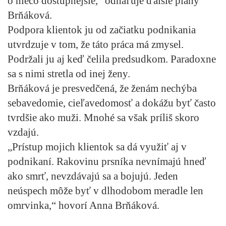
o niečo dostupnejšie,“ odhaľuje ďalšie plány
Brňáková.
Podpora klientok ju od začiatku podnikania
utvrdzuje v tom, že táto práca má zmysel.
Podržali ju aj keď čelila predsudkom. Paradoxne
sa s nimi stretla od inej ženy.
Brňáková je presvedčená, že ženám nechýba
sebavedomie, cieľavedomosť a dokážu byť často
tvrdšie ako muži. Mnohé sa však príliš skoro
vzdajú.
„Prístup mojich klientok sa dá využiť aj v
podnikaní. Rakovinu prsníka nevnímajú hneď
ako smrť, nevzdávajú sa a bojujú. Jeden
neúspech môže byť v dlhodobom meradle len
omrvinka,“ hovorí Anna Brňáková.