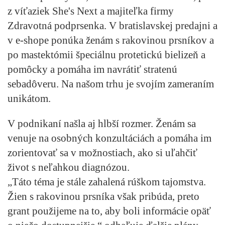
z víťaziek She's Next a majiteľka firmy
Zdravotná podprsenka. V bratislavskej predajni a
v e-shope ponúka ženám s rakovinou prsníkov a
po mastektómii špeciálnu protetickú bielizeň a
pomôcky a pomáha im navrátiť stratenú
sebadôveru. Na našom trhu je svojím zameraním
unikátom.
V podnikaní našla aj hlbší rozmer. Ženám sa
venuje na osobných konzultáciách a pomáha im
zorientovať sa v možnostiach, ako si uľahčiť
život s neľahkou diagnózou.
„Táto téma je stále zahalená rúškom tajomstva.
Žien s rakovinou prsníka však pribúda, preto
grant použijeme na to, aby boli informácie opäť