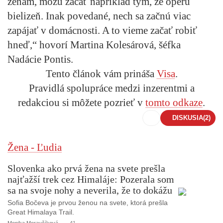
ženám, môžu začať napríklad tým, že operú
bielizeň. Inak povedané, nech sa začnú viac
zapájať v domácnosti. A to vieme začať robiť
hneď,“ hovorí Martina Kolesárová, šéfka
Nadácie Pontis.
Tento článok vám prináša
Visa
.
Pravidlá spolupráce medzi inzerentmi a
redakciou si môžete pozrieť v
tomto odkaze
.
DISKUSIA
(2)
Žena - Ľudia
Slovenka ako prvá žena na svete prešla
najťažší trek cez Himaláje: Pozerala som
sa na svoje nohy a neverila, že to dokážu
Sofia Bočeva je prvou ženou na svete, ktorá prešla
Great Himalaya Trail.
Monika Moravčíková
41