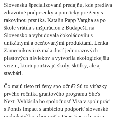
Slovensku špecializovanú predajňu, kde predáva
zdravotné podprsenky a pomôcky pre ženy s
rakovinou prsníka. Katalin Papp Vargha sa po
škole vrátila s inšpiráciou z Budapešti na
Slovensko a vybudovala čokoládovňu s
unikátnymi a oceňovanými produktami. Lenka
Zámečníková už mala dosť jednorazových
plastových návlekov a vytvorila ekologickejšiu
verziu, ktorú používajú školy, škôlky, ale aj
stavbári.
Čo majú tieto tri ženy spoločné? Sú to víťazky
prvého ročníka grantového programu She's
Next. Vyhlásila ho spoločnosť Visa v spolupráci
s Pontis Impact s ambíciou podporiť slovenské
podnikateľky a hovoriť o téme žien v biznise.