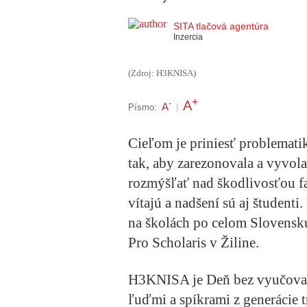
SITA tlačová agentúra
Inzercia
(Zdroj: H3KNISA)
+
A
-
A
Písmo:
|
Cieľom je priniesť problemat
tak, aby zarezonovala a vyvol
rozmýšľať nad škodlivosťou fa
vítajú a nadšení sú aj študen
na školách po celom Slovensku
Pro Scholaris v Žiline.
H3KNISA je Deň bez vyučovan
ľuďmi a spíkrami z generácie tr