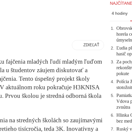
NAJČÍTANE
4 hodiny
Obrovsk
1
.
horela c
úmyseln
ZDIEĽAŤ
Ľudia pl
2
.
hasič op
iku fajčenia mladých ľudí mladým ľuďom
Za pochy
3
.
rekonštr
ala u študentov záujem diskutovať a
pokute
jčenia. Tento úspešný projekt školy
Polícia 
4
.
ti. V aktuálnom roku pokračuje H3KNISA
stotožni
. Prvou školou je stredná odborná škola
Pamiatk
5
.
Vdova p
zvnútra
Hlinka 
6
.
ia na stredných školách so zaujímavými
bez meda
etieho tisícročia, teda 3K. Inovatívny a
Ruský vo
7
.