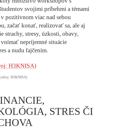
školy množstvo workshopov s
 študentov svojimi príbehmi a témami
 v pozitívnom viac nad sebou
, začať konať, realizovať sa, ale aj
e strachy, stresy, úzkosti, obavy,
vnímať nepríjemné situácie
res a nudu fajčením.
(zdroj: H3KNISA)
INANCIE,
KOLÓGIA, STRES ČI
CHOVA