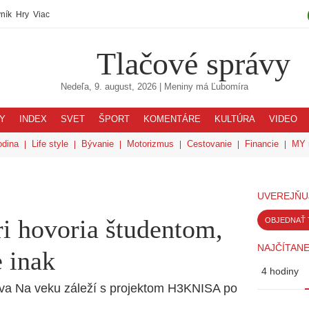
ník
Hry
Viac
Tlačové správy
Nedeľa, 9. august, 2026
| Meniny má
Ľubomíra
Y
INDEX
SVET
ŠPORT
KOMENTÁRE
KULTÚRA
VIDEO
odina
Life style
Bývanie
Motorizmus
Cestovanie
Financie
MY 
UVEREJŇU
i hovoria študentom,
OBJEDNAŤ 
NAJČÍTANE
e inak
4 hodiny
atíva Na veku záleží s projektom H3KNISA po