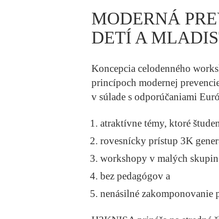
MODERNÁ PREV
DETÍ A MLADI
Koncepcia celodenného works
princípoch modernej prevencie 
v súlade s odporúčaniami Euró
atraktívne témy, ktoré študen
rovesnícky prístup 3K generác
workshopy v malých skupin
bez pedagógov a
nenásilné zakomponovanie p