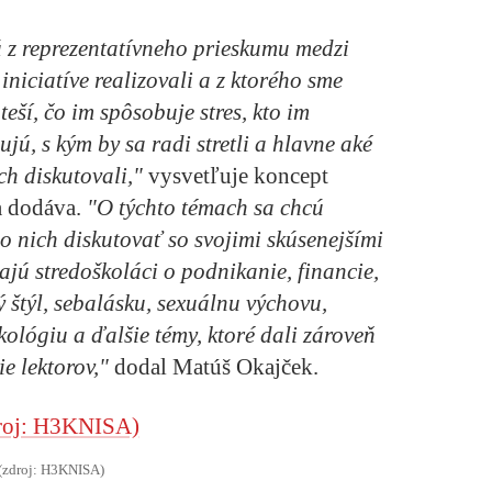
z reprezentatívneho prieskumu medzi
iniciatíve realizovali a z ktorého sme
 teší, čo im spôsobuje stres, kto im
ú, s kým by sa radi stretli a hlavne aké
ch diskutovali,"
vysvetľuje koncept
 dodáva.
"O týchto témach sa chcú
 o nich diskutovať so svojimi skúsenejšími
jú stredoškoláci o podnikanie, financie,
ý štýl, sebalásku, sexuálnu výchovu,
ekológiu a ďalšie témy, ktoré dali zároveň
e lektorov,"
dodal Matúš Okajček.
(zdroj: H3KNISA)