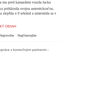
a mu pred kamarátmi vrazila facku
o pobláznila svojou autentickosťou.
a zlepšila o 9 sekúnd a umiestnila sa v
KÝ OBSAH
Najnovšie
Najčítanejšie
upráce s komerčnými partnermi ›