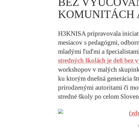
BEZ VYUČOVAN
KOMUNITÁCH 
H3KNISA pripravovala iniciat
mesiacov s pedagógmi, odborní
mladými ľuďmi a špecialistam
stredných školách je deň bez 
workshopov v malých skupinká
ku ktorým dnešná generácia št
prirodzenými autoritami či mo
stredné školy po celom Sloven