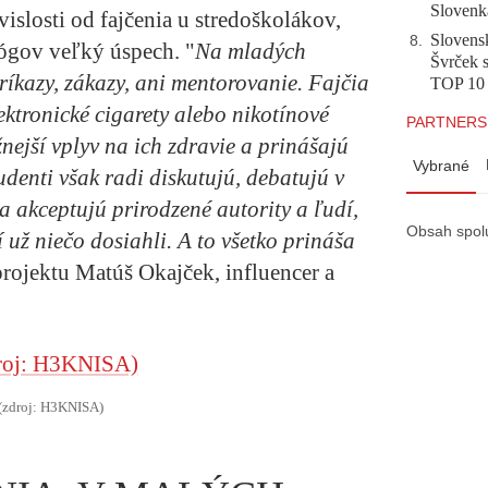
Slovenk
slosti od fajčenia u stredoškolákov,
Slovensk
8
.
ógov veľký úspech. "
Na mladých
Švrček s
íkazy, zákazy, ani mentorovanie. Fajčia
TOP 10
ektronické cigarety alebo nikotínové
PARTNERS
žnejší vplyv na ich zdravie a prinášajú
Vybrané
tudenti však radi diskutujú, debatujú v
 akceptujú prirodzené autority a ľudí,
Obsah spol
í už niečo dosiahli. A to všetko prináša
rojektu Matúš Okajček, influencer a
(zdroj: H3KNISA)