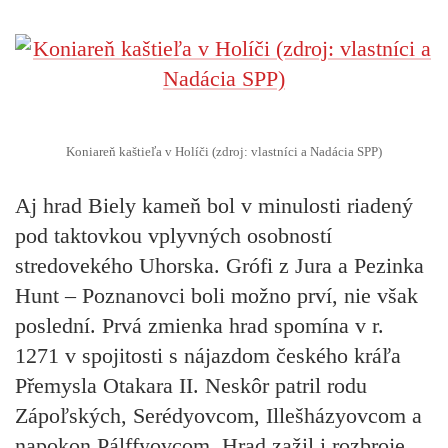
Koniareň kaštieľa v Holíči (zdroj: vlastníci a Nadácia SPP)
Aj
hrad Biely kameň
bol v minulosti riadený
pod taktovkou vplyvných osobností
stredovekého Uhorska. Grófi z Jura a Pezinka
Hunt – Poznanovci boli možno prví, nie však
poslední. Prvá zmienka hrad spomína v r.
1271 v spojitosti s nájazdom českého kráľa
Přemysla Otakara II. Neskôr patril rodu
Zápoľských, Serédyovcom, Illešházyovcom a
napokon Pálffyovcom. Hrad zažil i rozbroje