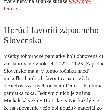
zverejnený na stránke súťaže
www.kpr-
fenix.sk
.
Horúci favoriti západného
Slovenska
Všetky tohtoročné pamiatky boli obnovené či
zreštaurované v rokoch 2022 a 2023. Západné
Slovensko má aj v tomto ročníku hneď
niekoľko horúcich favoritov na nových
držiteľov vzácnych ocenení Fénix – Kultúrna
pamiatka roka. Jedným z nich je známa
Michalská veža v Bratislave
. Nie každý vie,
že na spevnenie veže bol použitý materiál zo