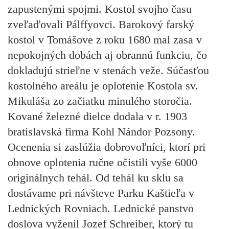
zapustenými spojmi. Kostol svojho času
zveľaďovali Pálffyovci. Barokový farský
kostol v Tomášove z roku 1680 mal zasa v
nepokojných dobách aj obrannú funkciu, čo
dokladujú strieľne v stenách veže. Súčasťou
kostolného areálu je
oplotenie Kostola sv.
Mikuláša
zo začiatku minulého storočia.
Kované železné dielce dodala v r. 1903
bratislavská firma Kohl Nándor Pozsony.
Ocenenia si zaslúžia dobrovoľníci, ktorí pri
obnove oplotenia ručne očistili vyše 6000
originálnych tehál. Od tehál ku sklu sa
dostávame pri návšteve
Parku Kaštieľa v
Lednických Rovniach
. Lednické panstvo
doslova vyženil Jozef Schreiber, ktorý tu