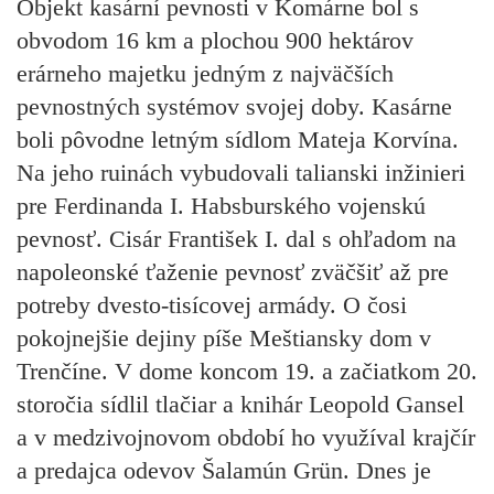
Objekt kasární pevnosti v Komárne
bol s
obvodom 16 km a plochou 900 hektárov
erárneho majetku jedným z najväčších
pevnostných systémov svojej doby. Kasárne
boli pôvodne letným sídlom Mateja Korvína.
Na jeho ruinách vybudovali talianski inžinieri
pre Ferdinanda I. Habsburského vojenskú
pevnosť. Cisár František I. dal s ohľadom na
napoleonské ťaženie pevnosť zväčšiť až pre
potreby dvesto-tisícovej armády. O čosi
pokojnejšie dejiny píše
Meštiansky dom v
Trenčíne
. V dome koncom 19. a začiatkom 20.
storočia sídlil tlačiar a knihár Leopold Gansel
a v medzivojnovom období ho využíval krajčír
a predajca odevov Šalamún Grün. Dnes je