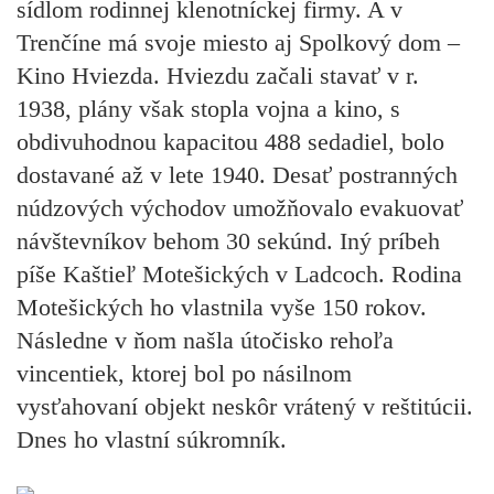
sídlom rodinnej klenotníckej firmy. A v
Trenčíne má svoje miesto aj
Spolkový dom –
Kino Hviezda
. Hviezdu začali stavať v r.
1938, plány však stopla vojna a kino, s
obdivuhodnou kapacitou 488 sedadiel, bolo
dostavané až v lete 1940. Desať postranných
núdzových východov umožňovalo evakuovať
návštevníkov behom 30 sekúnd. Iný príbeh
píše
Kaštieľ Motešických v Ladcoch
. Rodina
Motešických ho vlastnila vyše 150 rokov.
Následne v ňom našla útočisko rehoľa
vincentiek, ktorej bol po násilnom
vysťahovaní objekt neskôr vrátený v reštitúcii.
Dnes ho vlastní súkromník.