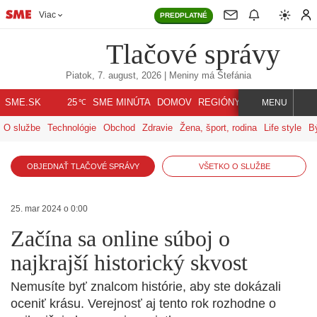
Viac
PREDPLATNÉ
Tlačové správy
Piatok, 7. august, 2026
| Meniny má
Štefánia
℃
SME.SK
SME MINÚTA
DOMOV
REGIÓNY
INDEX
SVET
25
MENU
O službe
Technológie
Obchod
Zdravie
Žena, šport, rodina
Life style
B
OBJEDNAŤ TLAČOVÉ SPRÁVY
VŠETKO O SLUŽBE
25. mar 2024 o 0:00
Začína sa online súboj o
najkrajší historický skvost
Nemusíte byť znalcom histórie, aby ste dokázali
oceniť krásu. Verejnosť aj tento rok rozhodne o