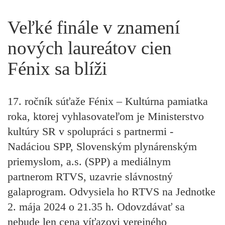
Veľké finále v znamení
nových laureátov cien
Fénix sa blíži
17. ročník súťaže Fénix – Kultúrna pamiatka
roka, ktorej vyhlasovateľom je Ministerstvo
kultúry SR v spolupráci s partnermi -
Nadáciou SPP, Slovenským plynárenským
priemyslom, a.s. (SPP) a mediálnym
partnerom RTVS, uzavrie slávnostný
galaprogram. Odvysiela ho RTVS na Jednotke
2. mája 2024 o 21.35 h. Odovzdávať sa
nebude len cena víťazovi verejného