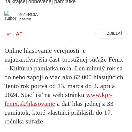
najkrajšej obnovenej pamiatke.
INZERCIA
Inzercia
+
A
-
ZDIEĽAŤ
A
|
Online hlasovanie verejnosti je
najatraktívnejšia časť prestížnej súťaže Fénix
– Kultúrna pamiatka roka. Len minulý rok sa
do neho zapojilo viac ako 62 000 hlasujúcich.
Tento rok potrvá od 13. marca do 2. apríla
2024. Stačí ísť na web stránku
www.kpr-
fenix.sk/hlasovanie
a dať hlas jednej z 33
pamiatok, ktoré vlastníci prihlásili do 17.
ročníka súťaže.