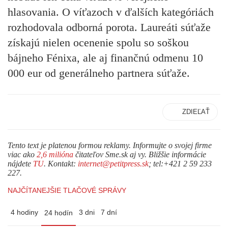
hlasovania. O víťazoch v ďalších kategóriách
rozhodovala odborná porota. Laureáti súťaže
získajú nielen ocenenie spolu so soškou
bájneho Fénixa, ale aj finančnú odmenu 10
000 eur od generálneho partnera súťaže.
ZDIEĽAŤ
Tento text je platenou formou reklamy. Informujte o svojej firme
viac ako
2,6 milióna
čitateľov Sme.sk aj vy. Bližšie informácie
nájdete
TU
. Kontakt:
internet@petitpress.sk
; tel:+421 2 59 233
227.
NAJČÍTANEJŠIE TLAČOVÉ SPRÁVY
4 hodiny
3 dni
7 dní
24 hodín