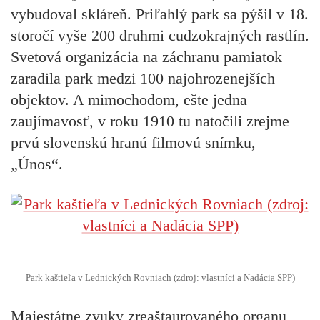
vybudoval skláreň. Priľahlý park sa pýšil v 18.
storočí vyše 200 druhmi cudzokrajných rastlín.
Svetová organizácia na záchranu pamiatok
zaradila park medzi 100 najohrozenejších
objektov. A mimochodom, ešte jedna
zaujímavosť, v roku 1910 tu natočili zrejme
prvú slovenskú hranú filmovú snímku,
„Únos“.
Park kaštieľa v Lednických Rovniach (zdroj: vlastníci a Nadácia SPP)
Majestátne zvuky zreaštaurovaného
organu