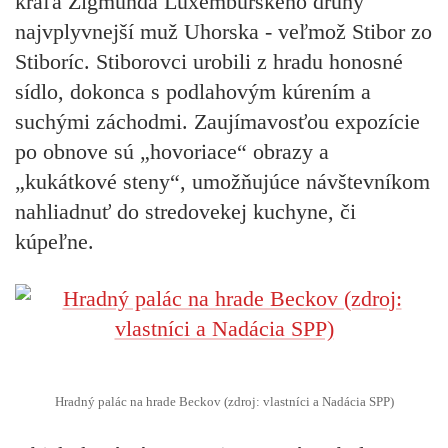
kráľa Žigmunda Luxemburského druhý
najvplyvnejší muž Uhorska - veľmož Stibor zo
Stiboríc. Stiborovci urobili z hradu honosné
sídlo, dokonca s podlahovým kúrením a
suchými záchodmi. Zaujímavosťou expozície
po obnove sú „hovoriace“ obrazy a
„kukátkové steny“, umožňujúce návštevníkom
nahliadnuť do stredovekej kuchyne, či
kúpeľne.
Hradný palác na hrade Beckov (zdroj: vlastníci a Nadácia SPP)