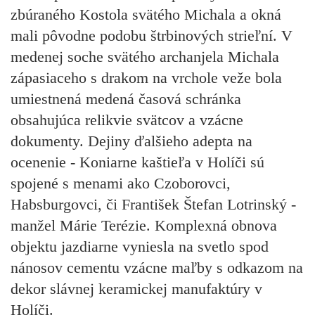
zbúraného Kostola svätého Michala a okná
mali pôvodne podobu štrbinových strieľní. V
medenej soche svätého archanjela Michala
zápasiaceho s drakom na vrchole veže bola
umiestnená medená časová schránka
obsahujúca relikvie svätcov a vzácne
dokumenty. Dejiny ďalšieho adepta na
ocenenie -
Koniarne kaštieľa v Holíči
sú
spojené s menami ako Czoborovci,
Habsburgovci, či František Štefan Lotrinský -
manžel Márie Terézie. Komplexná obnova
objektu jazdiarne vyniesla na svetlo spod
nánosov cementu vzácne maľby s odkazom na
dekor slávnej keramickej manufaktúry v
Holíči.