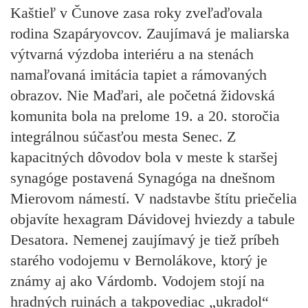
Kaštieľ v Čunove
zasa roky zveľaďovala
rodina Szapáryovcov. Zaujímavá je maliarska
výtvarná výzdoba interiéru a na stenách
namaľovaná imitácia tapiet a rámovaných
obrazov. Nie Maďari, ale početná židovská
komunita bola na prelome 19. a 20. storočia
integrálnou súčasťou mesta Senec. Z
kapacitných dôvodov bola v meste k staršej
synagóge postavená
Synagóga
na dnešnom
Mierovom námestí. V nadstavbe štítu priečelia
objavíte hexagram Dávidovej hviezdy a tabule
Desatora. Nemenej zaujímavý je tiež príbeh
starého vodojemu v Bernolákove, ktorý je
známy aj ako
Várdomb
. Vodojem stojí na
hradných ruinách a takpovediac „ukradol“