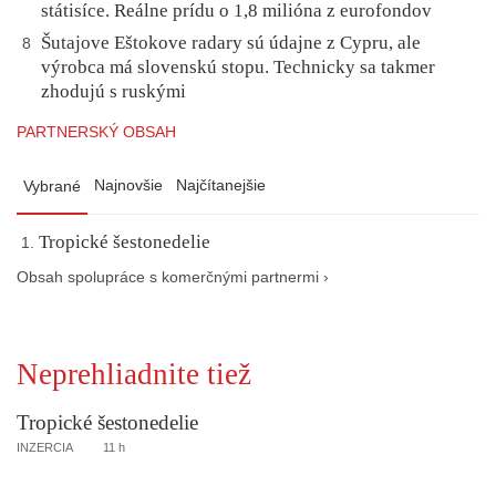
státisíce. Reálne prídu o 1,8 milióna z eurofondov
Šutajove Eštokove radary sú údajne z Cypru, ale
8
výrobca má slovenskú stopu. Technicky sa takmer
zhodujú s ruskými
PARTNERSKÝ OBSAH
Najnovšie
Najčítanejšie
Vybrané
Tropické šestonedelie
Obsah spolupráce s komerčnými partnermi ›
Neprehliadnite tiež
Tropické šestonedelie
INZERCIA
11 h