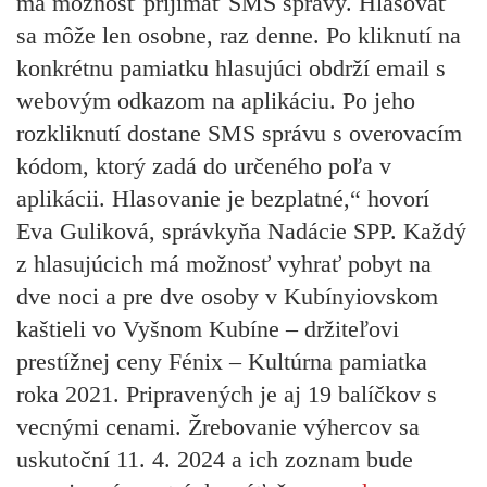
má možnosť prijímať SMS správy. Hlasovať
sa môže len osobne, raz denne. Po kliknutí na
konkrétnu pamiatku hlasujúci obdrží email s
webovým odkazom na aplikáciu. Po jeho
rozkliknutí dostane SMS správu s overovacím
kódom, ktorý zadá do určeného poľa v
aplikácii. Hlasovanie je bezplatné,“ hovorí
Eva Guliková, správkyňa Nadácie SPP. Každý
z hlasujúcich má možnosť vyhrať pobyt na
dve noci a pre dve osoby v Kubínyiovskom
kaštieli vo Vyšnom Kubíne – držiteľovi
prestížnej ceny Fénix – Kultúrna pamiatka
roka 2021. Pripravených je aj 19 balíčkov s
vecnými cenami. Žrebovanie výhercov sa
uskutoční 11. 4. 2024 a ich zoznam bude