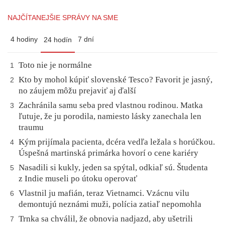
NAJČÍTANEJŠIE SPRÁVY NA SME
4 hodiny
7 dní
24 hodín
Toto nie je normálne
1
Kto by mohol kúpiť slovenské Tesco? Favorit je jasný,
2
no záujem môžu prejaviť aj ďalší
Zachránila samu seba pred vlastnou rodinou. Matka
3
ľutuje, že ju porodila, namiesto lásky zanechala len
traumu
Kým prijímala pacienta, dcéra vedľa ležala s horúčkou.
4
Úspešná martinská primárka hovorí o cene kariéry
Nasadili si kukly, jeden sa spýtal, odkiaľ sú. Študenta
5
z Indie museli po útoku operovať
Vlastnil ju mafián, teraz Vietnamci. Vzácnu vilu
6
demontujú neznámi muži, polícia zatiaľ nepomohla
Trnka sa chválil, že obnovia nadjazd, aby ušetrili
7