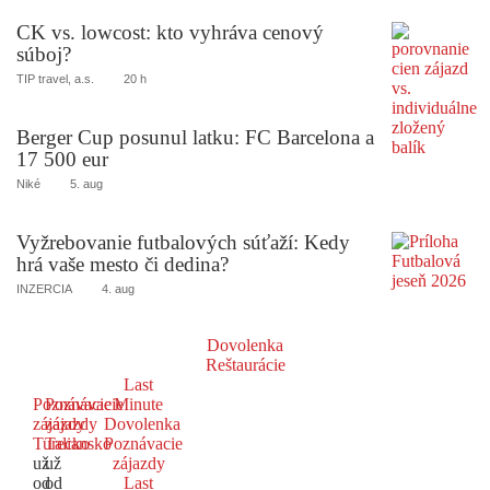
CK vs. lowcost: kto vyhráva cenový
súboj?
TIP travel, a.s.
20 h
Berger Cup posunul latku: FC Barcelona a
17 500 eur
Niké
5. aug
Vyžrebovanie futbalových súťaží: Kedy
hrá vaše mesto či dedina?
INZERCIA
4. aug
Dovolenka
Reštaurácie
Last
Poznávacie
Poznávacie
Minute
zájazdy
zájazdy
Dovolenka
Turecko
Taliansko
Poznávacie
už
už
zájazdy
od
od
Last