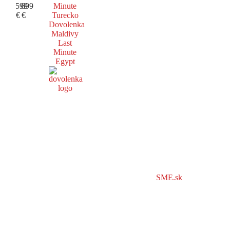
599
699
Minute
€
€
Turecko
Dovolenka
Maldivy
Last
Minute
Egypt
SME.sk