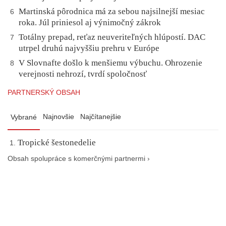
Martinská pôrodnica má za sebou najsilnejší mesiac
6
roka. Júl priniesol aj výnimočný zákrok
Totálny prepad, reťaz neuveriteľných hlúpostí. DAC
7
utrpel druhú najvyššiu prehru v Európe
V Slovnafte došlo k menšiemu výbuchu. Ohrozenie
8
verejnosti nehrozí, tvrdí spoločnosť
PARTNERSKÝ OBSAH
Najnovšie
Najčítanejšie
Vybrané
Tropické šestonedelie
Obsah spolupráce s komerčnými partnermi ›