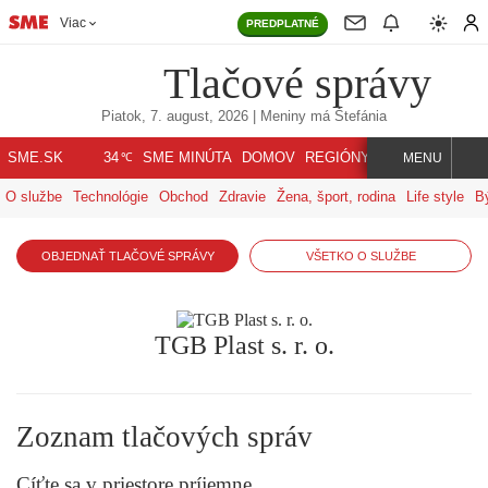
Viac
PREDPLATNÉ
Tlačové správy
Piatok, 7. august, 2026
| Meniny má
Štefánia
℃
SME.SK
SME MINÚTA
DOMOV
REGIÓNY
INDEX
SVET
34
MENU
O službe
Technológie
Obchod
Zdravie
Žena, šport, rodina
Life style
B
OBJEDNAŤ TLAČOVÉ SPRÁVY
VŠETKO O SLUŽBE
TGB Plast s. r. o.
Zoznam tlačových správ
Cíťte sa v priestore príjemne