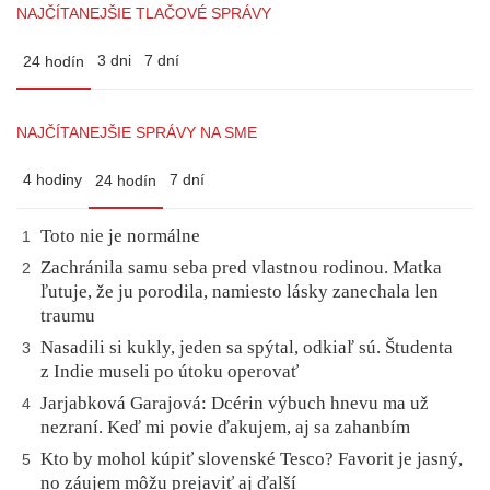
NAJČÍTANEJŠIE TLAČOVÉ SPRÁVY
3 dni
7 dní
24 hodín
NAJČÍTANEJŠIE SPRÁVY NA SME
4 hodiny
7 dní
24 hodín
Toto nie je normálne
1
Zachránila samu seba pred vlastnou rodinou. Matka
2
ľutuje, že ju porodila, namiesto lásky zanechala len
traumu
Nasadili si kukly, jeden sa spýtal, odkiaľ sú. Študenta
3
z Indie museli po útoku operovať
Jarjabková Garajová: Dcérin výbuch hnevu ma už
4
nezraní. Keď mi povie ďakujem, aj sa zahanbím
Kto by mohol kúpiť slovenské Tesco? Favorit je jasný,
5
no záujem môžu prejaviť aj ďalší