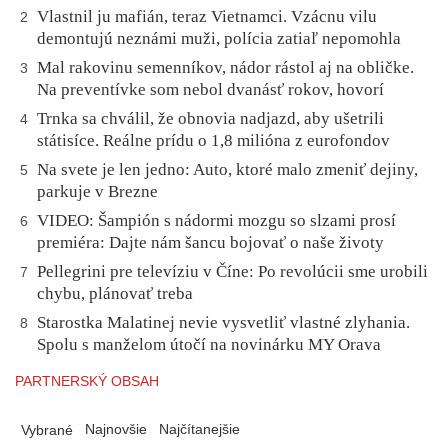
Vlastnil ju mafián, teraz Vietnamci. Vzácnu vilu
2
demontujú neznámi muži, polícia zatiaľ nepomohla
Mal rakovinu semenníkov, nádor rástol aj na obličke.
3
Na preventívke som nebol dvanásť rokov, hovorí
Trnka sa chválil, že obnovia nadjazd, aby ušetrili
4
státisíce. Reálne prídu o 1,8 milióna z eurofondov
Na svete je len jedno: Auto, ktoré malo zmeniť dejiny,
5
parkuje v Brezne
VIDEO: Šampión s nádormi mozgu so slzami prosí
6
premiéra: Dajte nám šancu bojovať o naše životy
Pellegrini pre televíziu v Číne: Po revolúcii sme urobili
7
chybu, plánovať treba
Starostka Malatinej nevie vysvetliť vlastné zlyhania.
8
Spolu s manželom útočí na novinárku MY Orava
PARTNERSKÝ OBSAH
Najnovšie
Najčítanejšie
Vybrané