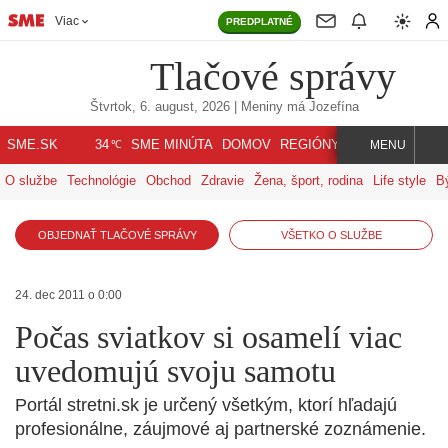
Viac
PREDPLATNÉ
Tlačové správy
Štvrtok, 6. august, 2026
| Meniny má
Jozefína
℃
SME.SK
SME MINÚTA
DOMOV
REGIÓNY
INDEX
SVET
34
MENU
O službe
Technológie
Obchod
Zdravie
Žena, šport, rodina
Life style
B
OBJEDNAŤ TLAČOVÉ SPRÁVY
VŠETKO O SLUŽBE
24. dec 2011 o 0:00
Počas sviatkov si osamelí viac
uvedomujú svoju samotu
Portál stretni.sk je určený všetkým, ktorí hľadajú
profesionálne, záujmové aj partnerské zoznámenie.