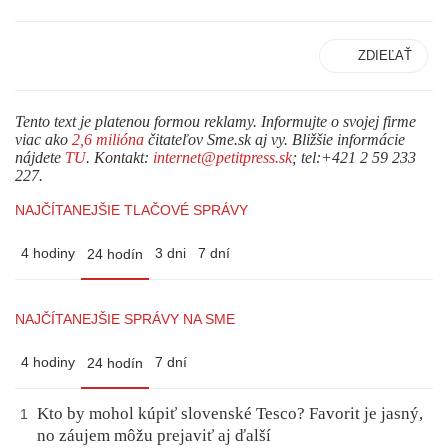
ZDIEĽAŤ
Tento text je platenou formou reklamy. Informujte o svojej firme
viac ako
2,6 milióna
čitateľov Sme.sk aj vy. Bližšie informácie
nájdete
TU
. Kontakt:
internet@petitpress.sk
; tel:+421 2 59 233
227.
NAJČÍTANEJŠIE TLAČOVÉ SPRÁVY
4 hodiny
3 dni
7 dní
24 hodín
NAJČÍTANEJŠIE SPRÁVY NA SME
4 hodiny
7 dní
24 hodín
Kto by mohol kúpiť slovenské Tesco? Favorit je jasný,
1
no záujem môžu prejaviť aj ďalší