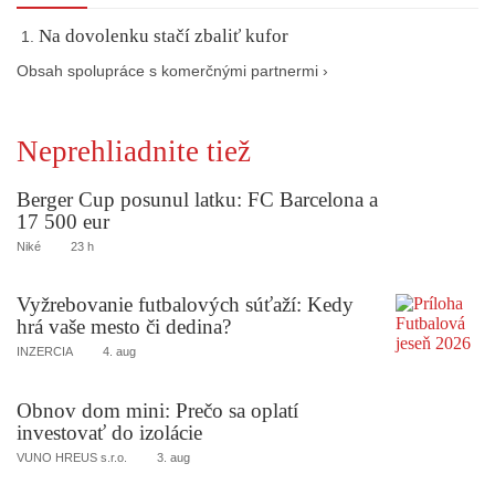
Na dovolenku stačí zbaliť kufor
Obsah spolupráce s komerčnými partnermi ›
Neprehliadnite tiež
Berger Cup posunul latku: FC Barcelona a
17 500 eur
Niké
23 h
Vyžrebovanie futbalových súťaží: Kedy
hrá vaše mesto či dedina?
INZERCIA
4. aug
Obnov dom mini: Prečo sa oplatí
investovať do izolácie
VUNO HREUS s.r.o.
3. aug