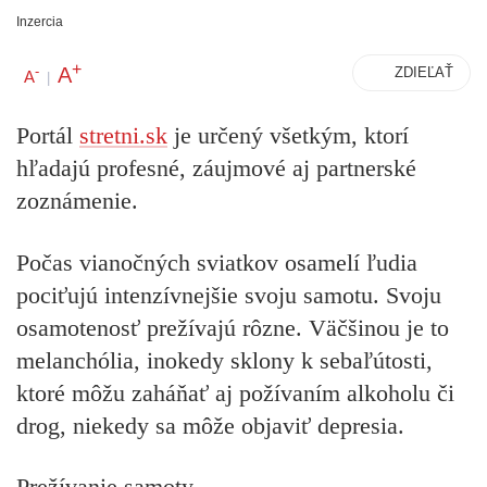
Inzercia
+
A
-
ZDIEĽAŤ
A
|
Portál
stretni.sk
je určený všetkým, ktorí
hľadajú profesné, záujmové aj partnerské
zoznámenie.
Počas vianočných sviatkov osamelí ľudia
pociťujú intenzívnejšie svoju samotu. Svoju
osamotenosť prežívajú rôzne. Väčšinou je to
melanchólia, inokedy sklony k sebaľútosti,
ktoré môžu zaháňať aj požívaním alkoholu či
drog, niekedy sa môže objaviť depresia.
Prežívanie samoty