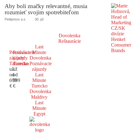
Aby boli značky relevantné, musia
rozumieť svojim spotrebiteľom
Petitpress a.s.
30. júl
Dovolenka
Reštaurácie
Last
Poznávacie
Poznávacie
Minute
zájazdy
zájazdy
Dovolenka
Taliansko
Turecko
Poznávacie
už
už
zájazdy
od
od
Last
699
599
Minute
€
€
Turecko
Dovolenka
Maldivy
Last
Minute
Egypt