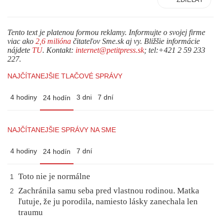
Tento text je platenou formou reklamy. Informujte o svojej firme
viac ako
2,6 milióna
čitateľov Sme.sk aj vy. Bližšie informácie
nájdete
TU
. Kontakt:
internet@petitpress.sk
; tel:+421 2 59 233
227.
NAJČÍTANEJŠIE TLAČOVÉ SPRÁVY
4 hodiny
3 dni
7 dní
24 hodín
NAJČÍTANEJŠIE SPRÁVY NA SME
4 hodiny
7 dní
24 hodín
Toto nie je normálne
1
Zachránila samu seba pred vlastnou rodinou. Matka
2
ľutuje, že ju porodila, namiesto lásky zanechala len
traumu