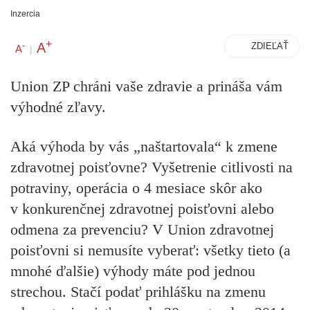
Inzercia
+
A
-
ZDIEĽAŤ
A
|
Union ZP chráni vaše zdravie a prináša vám
výhodné zľavy.
Aká výhoda by vás „naštartovala“ k zmene
zdravotnej poisťovne? Vyšetrenie citlivosti na
potraviny, operácia o 4 mesiace skôr ako
v konkurenčnej zdravotnej poisťovni alebo
odmena za prevenciu? V Union zdravotnej
poisťovni si nemusíte vyberať: všetky tieto (a
mnohé ďalšie) výhody máte pod jednou
strechou.
Stačí
podať prihlášku na zmenu