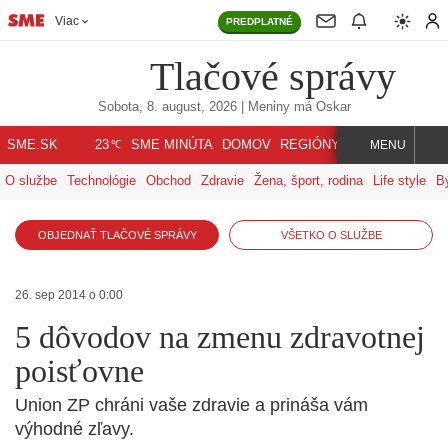
Viac
PREDPLATNÉ
Tlačové správy
Sobota, 8. august, 2026
| Meniny má
Oskar
℃
SME.SK
SME MINÚTA
DOMOV
REGIÓNY
INDEX
SVET
23
MENU
O službe
Technológie
Obchod
Zdravie
Žena, šport, rodina
Life style
B
OBJEDNAŤ TLAČOVÉ SPRÁVY
VŠETKO O SLUŽBE
26. sep 2014 o 0:00
5 dôvodov na zmenu zdravotnej
poisťovne
Union ZP chráni vaše zdravie a prináša vám
výhodné zľavy.