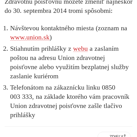
Zdravotnú poisťovňu môžete zmeniť najneskôr
do
30. septembra 2014
tromi spôsobmi:
Návštevou kontaktného miesta (zoznam na
www.union.sk
)
Stiahnutím prihlášky z
webu
a zaslaním
poštou na adresu Union zdravotnej
poisťovne alebo využitím bezplatnej služby
zaslanie kuriérom
Telefonátom na zákaznícku linku 0850
003 333, na základe ktorého vám pracovník
Union zdravotnej poisťovne zašle tlačivo
prihlášky
ZDIEĽAŤ