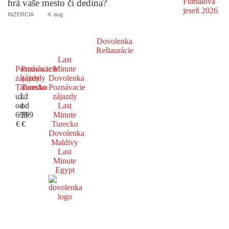
hrá vaše mesto či dedina?
INZERCIA
4. aug
Dovolenka
Reštaurácie
Last
Poznávacie
Poznávacie
Minute
zájazdy
zájazdy
Dovolenka
Taliansko
Turecko
Poznávacie
už
už
zájazdy
od
od
Last
699
599
Minute
€
€
Turecko
Dovolenka
Maldivy
Last
Minute
Egypt