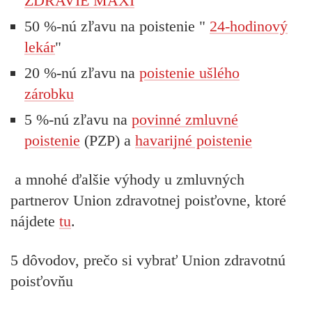
ZDRAVIE MAXI
50 %-nú zľavu na poistenie "
24-hodinový
lekár
"
20 %-nú zľavu na
poistenie ušlého
zárobku
5 %-nú zľavu na
povinné zmluvné
poistenie
(PZP) a
havarijné poistenie
a mnohé ďalšie výhody u zmluvných
partnerov Union zdravotnej poisťovne, ktoré
nájdete
tu
.
5 dôvodov, prečo si vybrať Union zdravotnú
poisťovňu