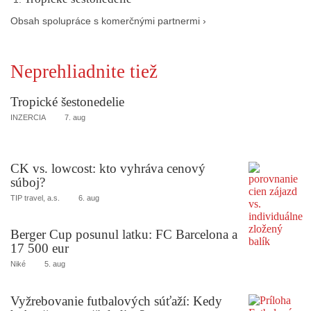
Obsah spolupráce s komerčnými partnermi ›
Neprehliadnite tiež
Tropické šestonedelie
INZERCIA
7. aug
CK vs. lowcost: kto vyhráva cenový
súboj?
TIP travel, a.s.
6. aug
Berger Cup posunul latku: FC Barcelona a
17 500 eur
Niké
5. aug
Vyžrebovanie futbalových súťaží: Kedy