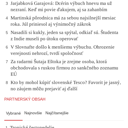
Jarjabková Garajová: Dcérin výbuch hnevu ma už
3
nezraní. Keď mi povie ďakujem, aj sa zahanbím
Martinská pôrodnica má za sebou najsilnejší mesiac
4
roka. Júl priniesol aj výnimočný zákrok
Nasadili si kukly, jeden sa spýtal, odkiaľ sú. Študenta
5
z Indie museli po útoku operovať
V Slovnafte došlo k menšiemu výbuchu. Ohrozenie
6
verejnosti nehrozí, tvrdí spoločnosť
Za radarmi Šutaja Eštoka je zrejme osoba, ktorá
7
obchodovala s ruskou firmou zo sankčného zoznamu
EÚ
Kto by mohol kúpiť slovenské Tesco? Favorit je jasný,
8
no záujem môžu prejaviť aj ďalší
PARTNERSKÝ OBSAH
Najnovšie
Najčítanejšie
Vybrané
Tropické šestonedelie