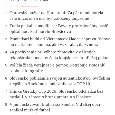
Obrovský požiar na Horehroní: Za pár minút horela
1
celá ulica, oheň mal byť založený úmyselne
Ľudia plakali a modlili sa: Bývalý profesionálny hasič
2
opísal noc, keď horelo Braväcovo
Pamiatkari budú od Vietnamcov žiadať nápravu. Vdova
3
po mafiánovi spomína, ako vyzerala vila zvnútra
Za pochybenia pri výbere zhotoviteľov šiestich
4
rekonštrukcií mostov čelia krajskí cestári ďalšej pokute
Polícia žiada verejnosť o pomoc. Potrebuje stotožniť
5
osobu z fotografie
Slovensko pobláznila svojou autentickosťou. Švrček sa
6
zlepšila o 9 sekúnd a umiestnila sa v TOP 10
Hlinka Gretzky Cup 2026: Slovensko odchádza bez
7
medailí, v zápase o bronz prehralo s Fínskom
V júni oslavovali titul, teraz končia. V ďalšej obci
8
zanikol mužský futbal