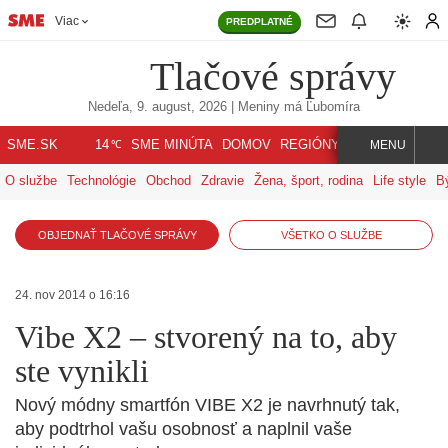
Viac
PREDPLATNÉ
Tlačové správy
Nedeľa, 9. august, 2026
| Meniny má
Ľubomíra
℃
SME.SK
SME MINÚTA
DOMOV
REGIÓNY
INDEX
SVET
14
MENU
O službe
Technológie
Obchod
Zdravie
Žena, šport, rodina
Life style
B
OBJEDNAŤ TLAČOVÉ SPRÁVY
VŠETKO O SLUŽBE
24. nov 2014 o 16:16
Vibe X2 – stvorený na to, aby
ste vynikli
Nový módny smartfón VIBE X2 je navrhnutý tak,
aby podtrhol vašu osobnosť a naplnil vaše