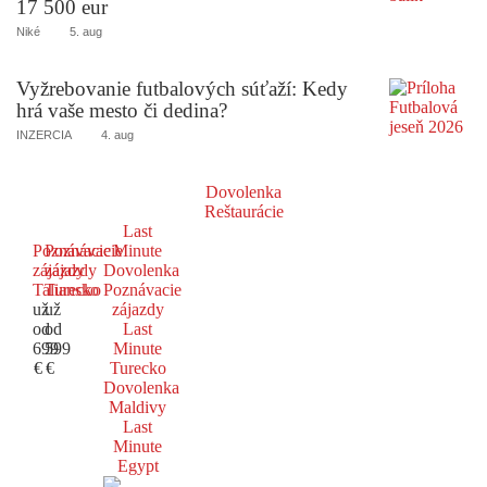
17 500 eur
Niké
5. aug
Vyžrebovanie futbalových súťaží: Kedy
hrá vaše mesto či dedina?
INZERCIA
4. aug
Dovolenka
Reštaurácie
Last
Poznávacie
Poznávacie
Minute
zájazdy
zájazdy
Dovolenka
Taliansko
Turecko
Poznávacie
už
už
zájazdy
od
od
Last
699
599
Minute
€
€
Turecko
Dovolenka
Maldivy
Last
Minute
Egypt