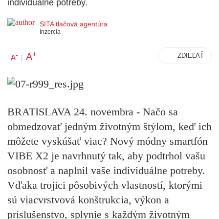
individuálne potreby.
SITA tlačová agentúra
Inzercia
+
A
-
ZDIEĽAŤ
A
|
BRATISLAVA 24. novembra - Načo sa
obmedzovať jedným životným štýlom, keď ich
môžete vyskúšať viac? Nový módny smartfón
VIBE X2 je navrhnutý tak, aby podtrhol vašu
osobnosť a naplnil vaše individuálne potreby.
Vďaka trojici pôsobivých vlastností, ktorými
sú viacvrstvová konštrukcia, výkon a
príslušenstvo, splynie s každým životným