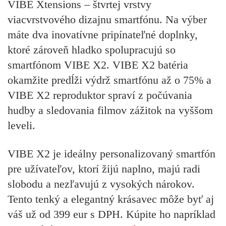
VIBE Xtensions – štvrtej vrstvy
viacvrstvového dizajnu smartfónu. Na výber
máte dva inovatívne pripínateľné doplnky,
ktoré zároveň hladko spolupracujú so
smartfónom VIBE X2. VIBE X2 batéria
okamžite predĺži výdrž smartfónu až o 75% a
VIBE X2 reproduktor spraví z počúvania
hudby a sledovania filmov zážitok na vyššom
leveli.
VIBE X2 je ideálny personalizovaný smartfón
pre užívateľov, ktorí žijú naplno, majú radi
slobodu a nezľavujú z vysokých nárokov.
Tento tenký a elegantný krásavec môže byť aj
váš už od 399 eur s DPH. Kúpite ho napríklad