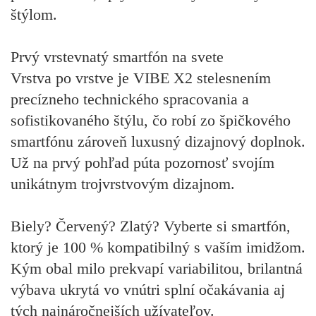
štýlom.
Prvý vrstevnatý smartfón na svete
Vrstva po vrstve je VIBE X2 stelesnením
precízneho technického spracovania a
sofistikovaného štýlu, čo robí zo špičkového
smartfónu zároveň luxusný dizajnový doplnok.
Už na prvý pohľad púta pozornosť svojím
unikátnym trojvrstvovým dizajnom.
Biely? Červený? Zlatý? Vyberte si smartfón,
ktorý je 100 % kompatibilný s vaším imidžom.
Kým obal milo prekvapí variabilitou, brilantná
výbava ukrytá vo vnútri splní očakávania aj
tých najnáročnejších užívateľov.