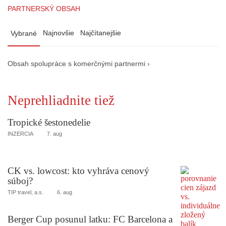
PARTNERSKÝ OBSAH
Najnovšie
Najčítanejšie
Vybrané
Obsah spolupráce s komerčnými partnermi ›
Neprehliadnite tiež
Tropické šestonedelie
INZERCIA
7. aug
CK vs. lowcost: kto vyhráva cenový
súboj?
TIP travel, a.s.
6. aug
Berger Cup posunul latku: FC Barcelona a