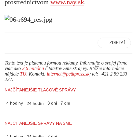
prostredníctvom
www.nay.sk
.
ZDIEĽAŤ
Tento text je platenou formou reklamy. Informujte o svojej firme
viac ako
2,6 milióna
čitateľov Sme.sk aj vy. Bližšie informácie
nájdete
TU
. Kontakt:
internet@petitpress.sk
; tel:+421 2 59 233
227.
NAJČÍTANEJŠIE TLAČOVÉ SPRÁVY
4 hodiny
3 dni
7 dní
24 hodín
NAJČÍTANEJŠIE SPRÁVY NA SME
4 hodiny
7 dní
24 hodín