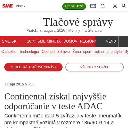
Viac
PREDPLATNÉ
Tlačové správy
Piatok, 7. august, 2026
| Meniny má
Štefánia
℃
SME.SK
SME MINÚTA
DOMOV
REGIÓNY
INDEX
SVET
26
MENU
O službe
Technológie
Obchod
Zdravie
Žena, šport, rodina
Life style
B
OBJEDNAŤ TLAČOVÉ SPRÁVY
VŠETKO O SLUŽBE
13. apr 2015 o 0:00
Continental získal najvyššie
odporúčanie v teste ADAC
ContiPremiumContact 5 zvíťazila v teste pneumatík
pre kompaktné vozidlá v rozmere 185/60 R 14 a