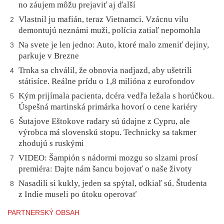
no záujem môžu prejaviť aj ďalší
Vlastnil ju mafián, teraz Vietnamci. Vzácnu vilu
2
demontujú neznámi muži, polícia zatiaľ nepomohla
Na svete je len jedno: Auto, ktoré malo zmeniť dejiny,
3
parkuje v Brezne
Trnka sa chválil, že obnovia nadjazd, aby ušetrili
4
státisíce. Reálne prídu o 1,8 milióna z eurofondov
Kým prijímala pacienta, dcéra vedľa ležala s horúčkou.
5
Úspešná martinská primárka hovorí o cene kariéry
Šutajove Eštokove radary sú údajne z Cypru, ale
6
výrobca má slovenskú stopu. Technicky sa takmer
zhodujú s ruskými
VIDEO: Šampión s nádormi mozgu so slzami prosí
7
premiéra: Dajte nám šancu bojovať o naše životy
Nasadili si kukly, jeden sa spýtal, odkiaľ sú. Študenta
8
z Indie museli po útoku operovať
PARTNERSKÝ OBSAH