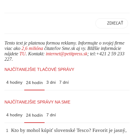
ZDIEĽAŤ
Tento text je platenou formou reklamy. Informujte o svojej firme
viac ako
2,6 milióna
čitateľov Sme.sk aj vy. Bližšie informácie
nájdete
TU
. Kontakt:
internet@petitpress.sk
; tel:+421 2 59 233
227.
NAJČÍTANEJŠIE TLAČOVÉ SPRÁVY
4 hodiny
3 dni
7 dní
24 hodín
NAJČÍTANEJŠIE SPRÁVY NA SME
4 hodiny
7 dní
24 hodín
Kto by mohol kúpiť slovenské Tesco? Favorit je jasný,
1