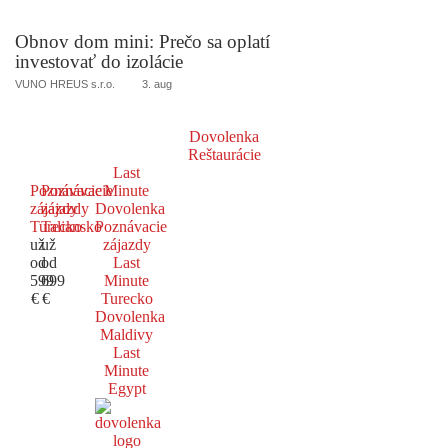
Obnov dom mini: Prečo sa oplatí
investovať do izolácie
VUNO HREUS s.r.o.
3. aug
Dovolenka
Reštaurácie
Last
Poznávacie
Poznávacie
Minute
zájazdy
zájazdy
Dovolenka
Turecko
Taliansko
Poznávacie
už
už
zájazdy
od
od
Last
599
699
Minute
€
€
Turecko
Dovolenka
Maldivy
Last
Minute
Egypt