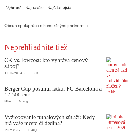
Najnovšie
Najčítanejšie
Vybrané
Obsah spolupráce s komerčnými partnermi ›
Neprehliadnite tiež
CK vs. lowcost: kto vyhráva cenový
súboj?
TIP travel, a.s.
9 h
Berger Cup posunul latku: FC Barcelona a
17 500 eur
Niké
5. aug
Vyžrebovanie futbalových súťaží: Kedy
hrá vaše mesto či dedina?
INZERCIA
4. aug