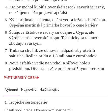
Kto by mohol kúpiť slovenské Tesco? Favorit je jasný,
4
no záujem môžu prejaviť aj ďalší
Kým prijímala pacienta, dcéra vedľa ležala s horúčkou.
5
Úspešná martinská primárka hovorí o cene kariéry
Šutajove Eštokove radary sú údajne z Cypru, ale
6
výrobca má slovenskú stopu. Technicky sa takmer
zhodujú s ruskými
Trnka sa chválil, že obnovia nadjazd, aby ušetrili
7
státisíce. Reálne prídu o 1,8 milióna z eurofondov
Nová asfaltka vedie na vrchol Kráľovej hole s
8
predstihom. Otvoria ju ešte pred prestížnymi pretekmi
PARTNERSKÝ OBSAH
Najnovšie
Najčítanejšie
Vybrané
Tropické šestonedelie
Obsah spolupráce s komerčnými partnermi ›