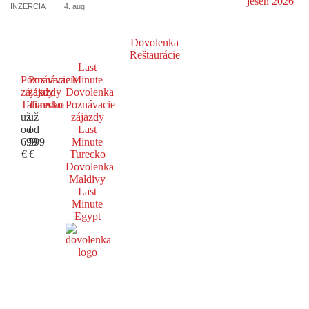
INZERCIA
4. aug
Dovolenka
Reštaurácie
Last
Poznávacie
Poznávacie
Minute
zájazdy
zájazdy
Dovolenka
Taliansko
Turecko
Poznávacie
už
už
zájazdy
od
od
Last
699
599
Minute
€
€
Turecko
Dovolenka
Maldivy
Last
Minute
Egypt