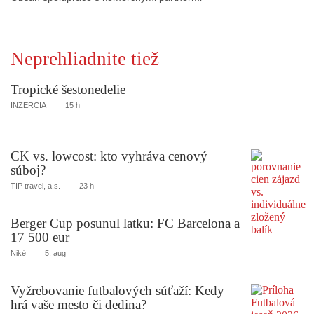
Neprehliadnite tiež
Tropické šestonedelie
INZERCIA
15 h
CK vs. lowcost: kto vyhráva cenový
súboj?
TIP travel, a.s.
23 h
Berger Cup posunul latku: FC Barcelona a
17 500 eur
Niké
5. aug
Vyžrebovanie futbalových súťaží: Kedy
hrá vaše mesto či dedina?