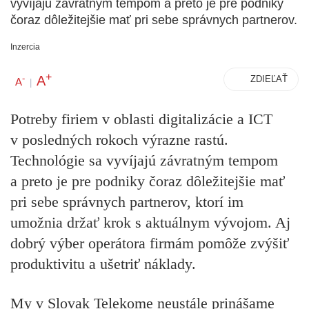
vyvíjajú závratným tempom a preto je pre podniky
čoraz dôležitejšie mať pri sebe správnych partnerov.
Inzercia
+
A
-
ZDIEĽAŤ
A
|
Potreby firiem v oblasti digitalizácie a ICT
v posledných rokoch výrazne rastú.
Technológie sa vyvíjajú závratným tempom
a preto je pre podniky čoraz dôležitejšie mať
pri sebe správnych partnerov, ktorí im
umožnia držať krok s aktuálnym vývojom. Aj
dobrý výber operátora firmám pomôže zvýšiť
produktivitu a ušetriť náklady.
My v Slovak Telekome neustále prinášame