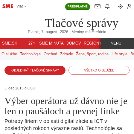
Viac
PREDPLATNÉ
Tlačové správy
Piatok, 7. august, 2026
| Meniny má
Štefánia
℃
SME.SK
SME MINÚTA
DOMOV
REGIÓNY
INDEX
SVET
27
MENU
O službe
Technológie
Obchod
Zdravie
Žena, šport, rodina
Life style
B
OBJEDNAŤ TLAČOVÉ SPRÁVY
VŠETKO O SLUŽBE
3. dec 2015 o 0:00
Výber operátora už dávno nie je
len o paušáloch a pevnej linke
Potreby firiem v oblasti digitalizácie a ICT v
posledných rokoch výrazne rastú. Technológie sa