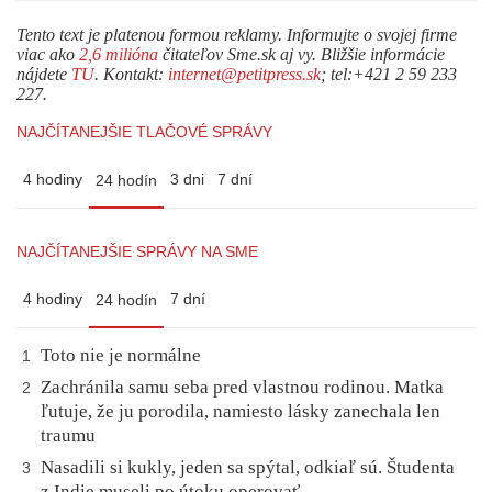
Tento text je platenou formou reklamy. Informujte o svojej firme
viac ako
2,6 milióna
čitateľov Sme.sk aj vy. Bližšie informácie
nájdete
TU
. Kontakt:
internet@petitpress.sk
; tel:+421 2 59 233
227.
NAJČÍTANEJŠIE TLAČOVÉ SPRÁVY
4 hodiny
3 dni
7 dní
24 hodín
NAJČÍTANEJŠIE SPRÁVY NA SME
4 hodiny
7 dní
24 hodín
Toto nie je normálne
1
Zachránila samu seba pred vlastnou rodinou. Matka
2
ľutuje, že ju porodila, namiesto lásky zanechala len
traumu
Nasadili si kukly, jeden sa spýtal, odkiaľ sú. Študenta
3
z Indie museli po útoku operovať