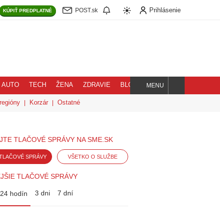
Prihlásenie
POST.sk
KÚPIŤ
PREDPLATNÉ
AUTO
TECH
ŽENA
ZDRAVIE
BLOG
MENU
Hľadaj
regióny
Korzár
Ostatné
JTE TLAČOVÉ SPRÁVY NA SME.SK
TLAČOVÉ SPRÁVY
VŠETKO O SLUŽBE
JŠIE TLAČOVÉ SPRÁVY
3 dni
7 dní
24 hodín