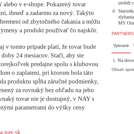
urobili 
 alebo v e-shope. Pokazený tovar
Starostk
8
.
ni, ihneď a zadarmo za nový. Takýto
zlyhani
dbremení od zbytočného čakania a môžu
MY Ora
 výmeny a produkt používať čo najskôr.
PARTNERS
aj v tomto prípade platí, že tovar bude
Vybrané
doby 24 mesiacov. Stačí, aby ste
Na dovol
ktorejkoľvek predajne spolu s klubovou
Obsah spol
om o zaplatení, pri ktorom bola táto
ada produktu spĺňa záručné podmienky,
nený za rovnaký bez ohľadu na jeho
vnaký tovar nie je dostupný, v NAY s
bnými parametrami do výšky ceny
.nay.sk