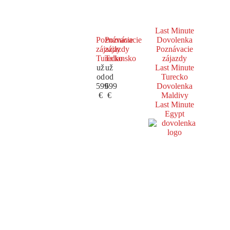
Last Minute
Poznávacie
Poznávacie
Dovolenka
zájazdy
zájazdy
Poznávacie
Turecko
Taliansko
zájazdy
už
už
Last Minute
od
od
Turecko
599
699
Dovolenka
€
€
Maldivy
Last Minute
Egypt