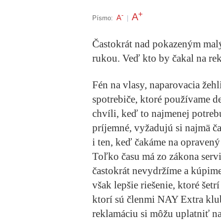
+
A
-
A
Písmo:
|
Častokrát nad pokazeným mal
rukou. Veď kto by čakal na rek
Fén na vlasy, naparovacia žehl
spotrebiče, ktoré používame d
chvíli, keď to najmenej potre
príjemné, vyžadujú si najmä ča
i ten, keď čakáme na opravený
Toľko času má zo zákona servis
častokrát nevydržíme a kúpim
však lepšie riešenie, ktoré šetr
ktorí sú členmi NAY Extra klu
reklamáciu si môžu uplatniť n