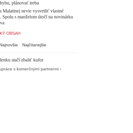
chybu, plánovať treba
a Malatinej nevie vysvetliť vlastné
a. Spolu s manželom útočí na novinárku
va
KÝ OBSAH
Najnovšie
Najčítanejšie
enku stačí zbaliť kufor
upráce s komerčnými partnermi ›