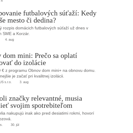
 h
bovanie futbalových súťaží: Kedy
še mesto či dedina?
 rozpis domácich futbalových súťaží už dnes v
h SME a Korzár.
4. aug
 dom mini: Prečo sa oplatí
ovať do izolácie
0 € z programu Obnov dom mini+ na obnovu domu.
jšie je začať pri kvalitnej izolácii.
 s.r.o.
3. aug
oli značky relevantné, musia
ieť svojim spotrebiteľom
elia nakupujú inak ako pred desiatimi rokmi, hovorí
bzová.
s.
30. júl