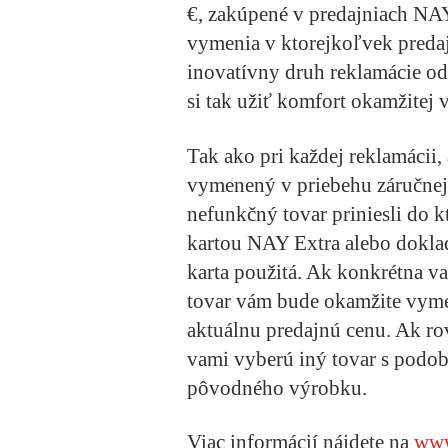
€, zakúpené v predajniach NAY
vymenia v ktorejkoľvek predaj
inovatívny druh reklamácie o
si tak užiť komfort okamžitej
Tak ako pri každej reklamácii, 
vymenený v priebehu záručnej 
nefunkčný tovar priniesli do 
kartou NAY Extra alebo doklad
karta použitá. Ak konkrétna v
tovar vám bude okamžite vyme
aktuálnu predajnú cenu. Ak ro
vami vyberú iný tovar s podo
pôvodného výrobku.
Viac informácií nájdete na
www