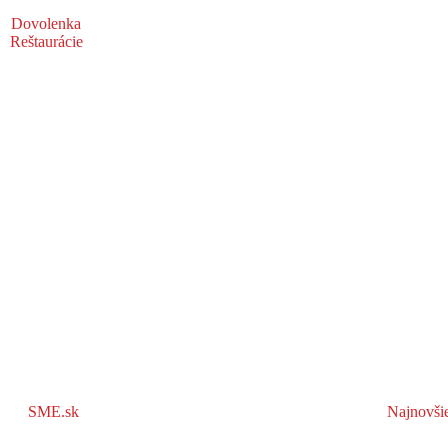
Dovolenka
Reštaurácie
SME.sk
Najnovši