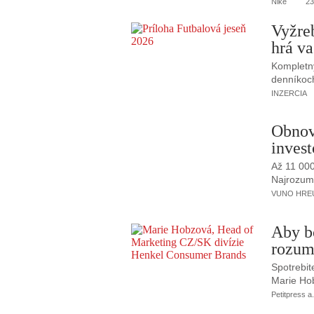
Niké
23
Vyžre
hrá va
Kompletný
denníkoc
INZERCIA
Obnov
invest
Až 11 00
Najrozumne
VUNO HREUS
Aby b
rozum
Spotrebit
Marie Ho
Petitpress a.