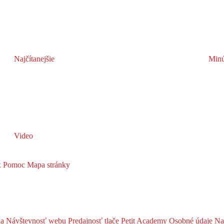
Najčítanejšie
Minú
Video
x
Pomoc
Mapa stránky
ia
Návštevnosť webu
Predajnosť tlače
Petit Academy
Osobné údaje
Na