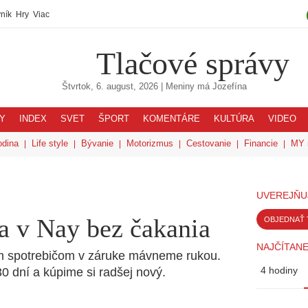
ník
Hry
Viac
Tlačové správy
Štvrtok, 6. august, 2026
| Meniny má
Jozefína
Y
INDEX
SVET
ŠPORT
KOMENTÁRE
KULTÚRA
VIDEO
odina
Life style
Bývanie
Motorizmus
Cestovanie
Financie
MY 
UVEREJŇU
a v Nay bez čakania
OBJEDNAŤ 
NAJČÍTANE
 spotrebičom v záruke mávneme rukou.
4 hodiny
0 dní a kúpime si radšej nový.