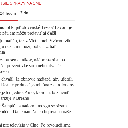
JŠIE SPRÁVY NA SME
7 dní
24 hodín
mohol kúpiť slovenské Tesco? Favorit je
o záujem môžu prejaviť aj ďalší
 ju mafián, teraz Vietnamci. Vzácnu vilu
ú neznámi muži, polícia zatiaľ
hla
vinu semenníkov, nádor rástol aj na
. Na preventívke som nebol dvanásť
ovorí
 chválil, že obnovia nadjazd, aby ušetrili
e. Reálne prídu o 1,8 milióna z eurofondov
 je len jedno: Auto, ktoré malo zmeniť
parkuje v Brezne
Šampión s nádormi mozgu so slzami
emiéra: Dajte nám šancu bojovať o naše
ni pre televíziu v Číne: Po revolúcii sme