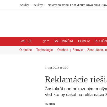
Správy
Služby
Noviny na webe
Last Minute Dovolenka
Slov
SME.SK
SME MINÚTA
DOMOV
REGIÓN
℃
34
O službe
Technológie
Obchod
Zdravie
Žena, šport, r
8. apr 2016 o 0:00
Reklamácie rieši
Častokrát nad pokazeným malým
Veď kto by čakal na reklamáciu 3
Inzercia