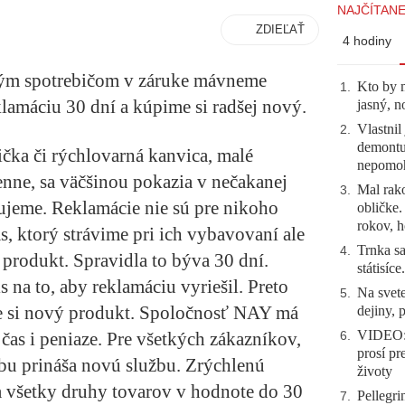
NAJČÍTANE
ZDIEĽAŤ
4 hodiny
ým spotrebičom v záruke mávneme
Kto by 
1
.
lamáciu 30 dní a kúpime si radšej nový.
jasný, n
Vlastnil
2
.
demontuj
ička či rýchlovarná kanvica, malé
nepomo
enne, sa väčšinou pokazia v nečakanej
Mal rako
3
.
bujeme. Reklamácie nie sú pre nikoho
obličke
rokov, h
s, ktorý strávime pri ich vybavovaní ale
Trnka sa
4
.
 produkt. Spravidla to býva 30 dní.
státisíc
 na to, aby reklamáciu vyriešil. Preto
Na svete
5
.
e si nový produkt. Spoločnosť NAY má
dejiny, 
VIDEO: 
í čas i peniaze. Pre všetkých zákazníkov,
6
.
prosí pr
bu prináša novú službu. Zrýchlenú
životy
a všetky druhy tovarov v hodnote do 30
Pellegri
7
.