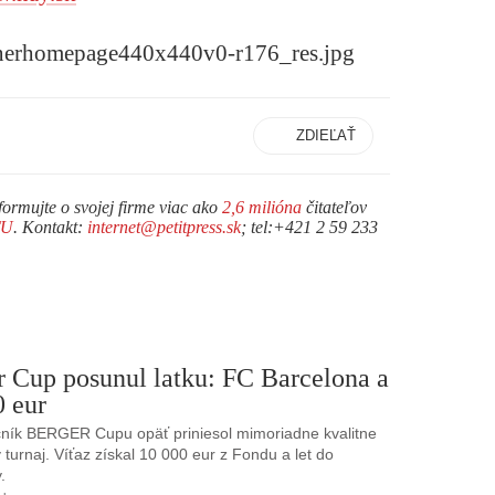
ZDIEĽAŤ
formujte o svojej firme viac ako
2,6 milióna
čitateľov
TU
. Kontakt:
internet@petitpress.sk
; tel:+421 2 59 233
r Cup posunul latku: FC Barcelona a
0 eur
ník BERGER Cupu opäť priniesol mimoriadne kvalitne
turnaj. Víťaz získal 10 000 eur z Fondu a let do
.