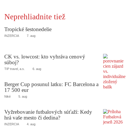
Neprehliadnite tiež
Tropické šestonedelie
INZERCIA
7. aug
CK vs. lowcost: kto vyhráva cenový
súboj?
TIP travel, a.s.
6. aug
Berger Cup posunul latku: FC Barcelona a
17 500 eur
Niké
5. aug
Vyžrebovanie futbalových súťaží: Kedy
hrá vaše mesto či dedina?
INZERCIA
4. aug