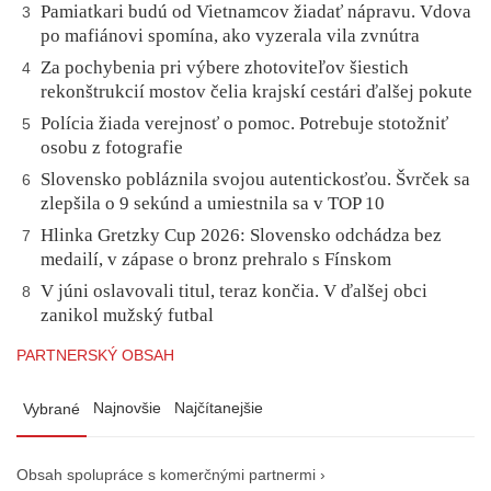
Pamiatkari budú od Vietnamcov žiadať nápravu. Vdova
3
po mafiánovi spomína, ako vyzerala vila zvnútra
Za pochybenia pri výbere zhotoviteľov šiestich
4
rekonštrukcií mostov čelia krajskí cestári ďalšej pokute
Polícia žiada verejnosť o pomoc. Potrebuje stotožniť
5
osobu z fotografie
Slovensko pobláznila svojou autentickosťou. Švrček sa
6
zlepšila o 9 sekúnd a umiestnila sa v TOP 10
Hlinka Gretzky Cup 2026: Slovensko odchádza bez
7
medailí, v zápase o bronz prehralo s Fínskom
V júni oslavovali titul, teraz končia. V ďalšej obci
8
zanikol mužský futbal
PARTNERSKÝ OBSAH
Najnovšie
Najčítanejšie
Vybrané
Obsah spolupráce s komerčnými partnermi ›