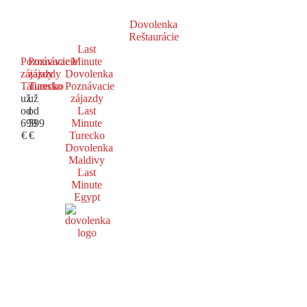
Dovolenka
Reštaurácie
Last
Poznávacie
Poznávacie
Minute
zájazdy
zájazdy
Dovolenka
Taliansko
Turecko
Poznávacie
už
už
zájazdy
od
od
Last
699
599
Minute
€
€
Turecko
Dovolenka
Maldivy
Last
Minute
Egypt