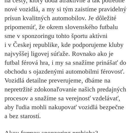
na cesty, ktorý dodá atraktívne a tak potrebné
nové vozidlá, a my si tým zaistíme pravidelný
prísun kvalitných automobilov. Je dôležité
pripomenúť, že okrem slovenského futbalu
sme v sponzoringu tohto športu aktívni
i v Českej republike, kde podporujeme kluby
najvyššej ligovej súťaže. Rovnako ako je
futbal férová hra, i my sa snažíme prinášať do
obchodu s ojazdenými automobilmi férovosť.
Vozidlá detailne preverujeme, dbáme na
nepretržité zdokonaľovanie našich predajných
procesov a snažíme sa verejnosť vzdelávať,
aby ľudia mohli nakupovať vozidlá bezpečne
a bez starostí.
Akou formou sponzoring prebieha?