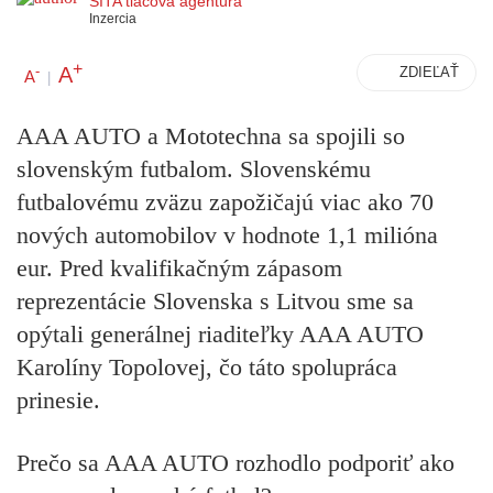
SITA tlačová agentúra
Inzercia
+
A
-
ZDIEĽAŤ
A
|
AAA AUTO a Mototechna sa spojili so
slovenským futbalom. Slovenskému
futbalovému zväzu zapožičajú viac ako 70
nových automobilov v hodnote 1,1 milióna
eur. Pred kvalifikačným zápasom
reprezentácie Slovenska s Litvou sme sa
opýtali generálnej riaditeľky AAA AUTO
Karolíny Topolovej, čo táto spolupráca
prinesie.
Prečo sa AAA AUTO rozhodlo podporiť ako