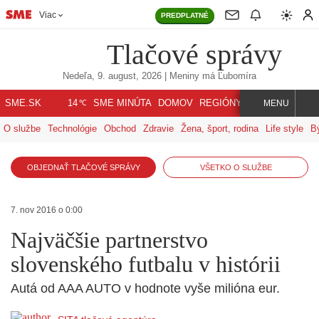
Viac
PREDPLATNÉ
Tlačové správy
Nedeľa, 9. august, 2026
| Meniny má
Ľubomíra
℃
SME.SK
SME MINÚTA
DOMOV
REGIÓNY
INDEX
SVET
14
MENU
O službe
Technológie
Obchod
Zdravie
Žena, šport, rodina
Life style
B
OBJEDNAŤ TLAČOVÉ SPRÁVY
VŠETKO O SLUŽBE
7. nov 2016 o 0:00
Najväčšie partnerstvo
slovenského futbalu v histórii
Autá od AAA AUTO v hodnote vyše milióna eur.