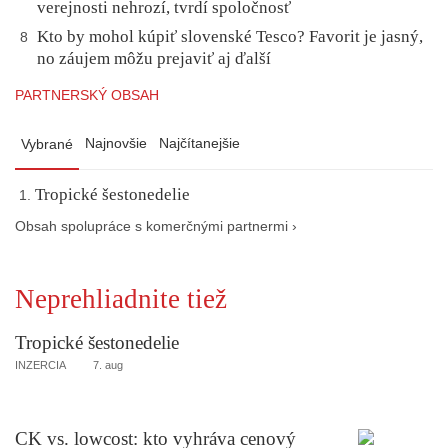
verejnosti nehrozí, tvrdí spoločnosť
Kto by mohol kúpiť slovenské Tesco? Favorit je jasný,
8
no záujem môžu prejaviť aj ďalší
PARTNERSKÝ OBSAH
Najnovšie
Najčítanejšie
Vybrané
Tropické šestonedelie
Obsah spolupráce s komerčnými partnermi ›
Neprehliadnite tiež
Tropické šestonedelie
INZERCIA
7. aug
CK vs. lowcost: kto vyhráva cenový