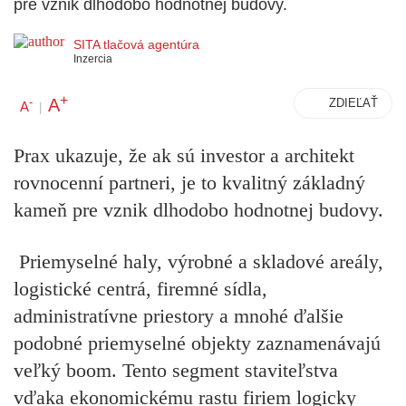
pre vznik dlhodobo hodnotnej budovy.
SITA tlačová agentúra
Inzercia
+
A
-
ZDIEĽAŤ
A
|
Prax ukazuje, že ak sú investor a architekt
rovnocenní partneri, je to kvalitný základný
kameň pre vznik dlhodobo hodnotnej budovy.
Priemyselné haly, výrobné a skladové areály,
logistické centrá, firemné sídla,
administratívne priestory a mnohé ďalšie
podobné priemyselné objekty zaznamenávajú
veľký boom. Tento segment staviteľstva
vďaka ekonomickému rastu firiem logicky