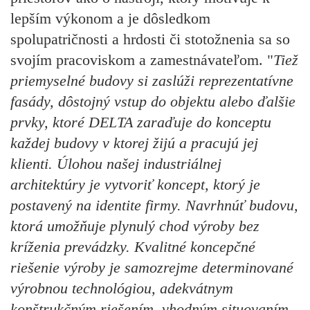
lepším výkonom a je dôsledkom
spolupatričnosti a hrdosti či stotožnenia sa so
svojím pracoviskom a zamestnávateľom. "
Tiež
priemyselné budovy si zaslúži reprezentatívne
fasády, dôstojný vstup do objektu alebo ďalšie
prvky, ktoré DELTA zaraďuje do konceptu
každej budovy v ktorej žijú a pracujú jej
klienti. Úlohou našej industriálnej
architektúry je vytvoriť koncept, ktorý je
postavený na identite firmy. Navrhnúť budovu,
ktorá umožňuje plynulý chod výroby bez
kríženia prevádzky. Kvalitné koncepčné
riešenie výroby je samozrejme determinované
výrobnou technológiou, adekvátnym
konštrukčným riešením, vhodným situovaním