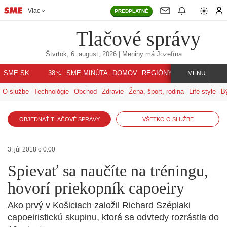
Viac
PREDPLATNÉ
Tlačové správy
Štvrtok, 6. august, 2026
| Meniny má
Jozefína
℃
SME.SK
SME MINÚTA
DOMOV
REGIÓNY
INDEX
SVET
38
MENU
O službe
Technológie
Obchod
Zdravie
Žena, šport, rodina
Life style
B
OBJEDNAŤ TLAČOVÉ SPRÁVY
VŠETKO O SLUŽBE
3. júl 2018 o 0:00
Spievať sa naučíte na tréningu,
hovorí priekopník capoeiry
Ako prvý v Košiciach založil Richard Széplaki
capoeiristickú skupinu, ktorá sa odvtedy rozrástla do