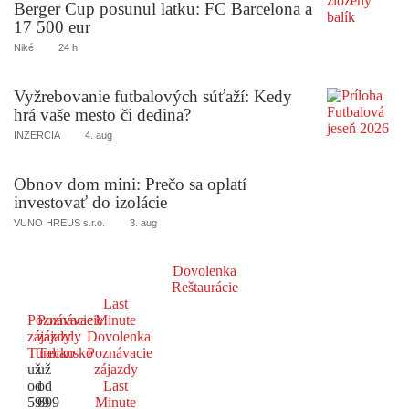
Berger Cup posunul latku: FC Barcelona a
17 500 eur
Niké
24 h
Vyžrebovanie futbalových súťaží: Kedy
hrá vaše mesto či dedina?
INZERCIA
4. aug
Obnov dom mini: Prečo sa oplatí
investovať do izolácie
VUNO HREUS s.r.o.
3. aug
Dovolenka
Reštaurácie
Last
Poznávacie
Poznávacie
Minute
zájazdy
zájazdy
Dovolenka
Turecko
Taliansko
Poznávacie
už
už
zájazdy
od
od
Last
599
699
Minute