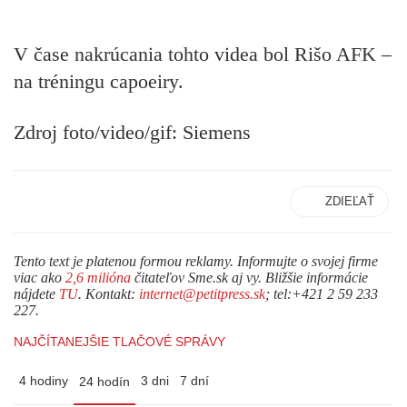
V čase nakrúcania tohto videa bol Rišo AFK –
na tréningu capoeiry.
Zdroj foto/video/gif:
Siemens
ZDIEĽAŤ
Tento text je platenou formou reklamy. Informujte o svojej firme
viac ako
2,6 milióna
čitateľov Sme.sk aj vy. Bližšie informácie
nájdete
TU
. Kontakt:
internet@petitpress.sk
; tel:+421 2 59 233
227.
NAJČÍTANEJŠIE TLAČOVÉ SPRÁVY
4 hodiny
3 dni
7 dní
24 hodín