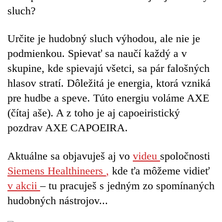
sluch?
Určite je hudobný sluch výhodou, ale nie je
podmienkou. Spievať sa naučí každý a v
skupine, kde spievajú všetci, sa pár falošných
hlasov stratí. Dôležitá je energia, ktorá vzniká
pre hudbe a speve. Túto energiu voláme AXE
(čítaj aše). A z toho je aj capoeiristický
pozdrav AXE CAPOEIRA.
Aktuálne sa objavuješ aj vo
videu
spoločnosti
Siemens Healthineers
,
kde ťa môžeme vidieť
v akcii
– tu pracuješ s jedným zo spomínaných
hudobných nástrojov...