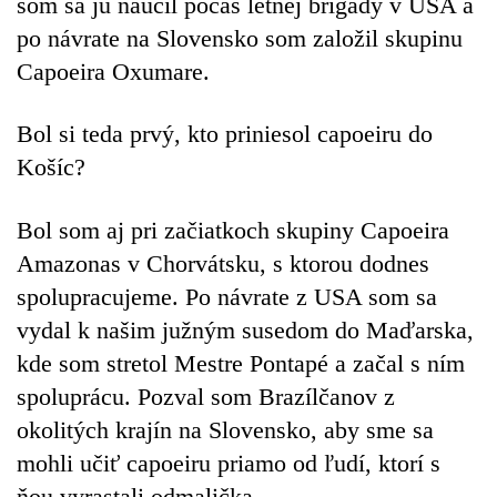
som sa ju naučil počas letnej brigády v USA a
po návrate na Slovensko som založil skupinu
Capoeira Oxumare.
Bol si teda prvý, kto priniesol capoeiru do
Košíc?
Bol som aj pri začiatkoch skupiny Capoeira
Amazonas v Chorvátsku, s ktorou dodnes
spolupracujeme. Po návrate z USA som sa
vydal k našim južným susedom do Maďarska,
kde som stretol Mestre Pontapé a začal s ním
spoluprácu. Pozval som Brazílčanov z
okolitých krajín na Slovensko, aby sme sa
mohli učiť capoeiru priamo od ľudí, ktorí s
ňou vyrastali odmalička.