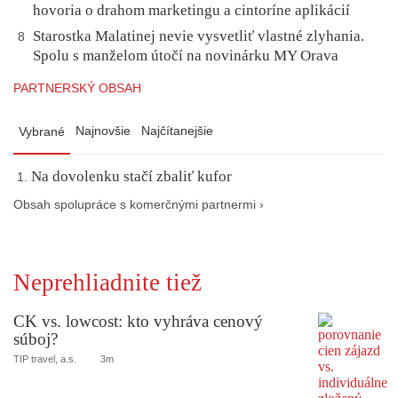
hovoria o drahom marketingu a cintoríne aplikácií
Starostka Malatinej nevie vysvetliť vlastné zlyhania.
8
Spolu s manželom útočí na novinárku MY Orava
PARTNERSKÝ OBSAH
Najnovšie
Najčítanejšie
Vybrané
Na dovolenku stačí zbaliť kufor
Obsah spolupráce s komerčnými partnermi ›
Neprehliadnite tiež
CK vs. lowcost: kto vyhráva cenový
súboj?
TIP travel, a.s.
3m