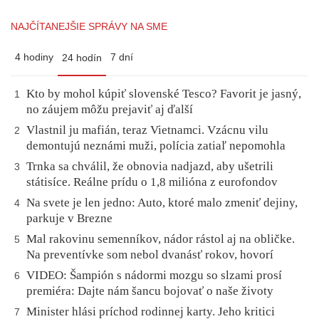
NAJČÍTANEJŠIE SPRÁVY NA SME
4 hodiny
7 dní
24 hodín
Kto by mohol kúpiť slovenské Tesco? Favorit je jasný,
1
no záujem môžu prejaviť aj ďalší
Vlastnil ju mafián, teraz Vietnamci. Vzácnu vilu
2
demontujú neznámi muži, polícia zatiaľ nepomohla
Trnka sa chválil, že obnovia nadjazd, aby ušetrili
3
státisíce. Reálne prídu o 1,8 milióna z eurofondov
Na svete je len jedno: Auto, ktoré malo zmeniť dejiny,
4
parkuje v Brezne
Mal rakovinu semenníkov, nádor rástol aj na obličke.
5
Na preventívke som nebol dvanásť rokov, hovorí
VIDEO: Šampión s nádormi mozgu so slzami prosí
6
premiéra: Dajte nám šancu bojovať o naše životy
Minister hlási príchod rodinnej karty. Jeho kritici
7