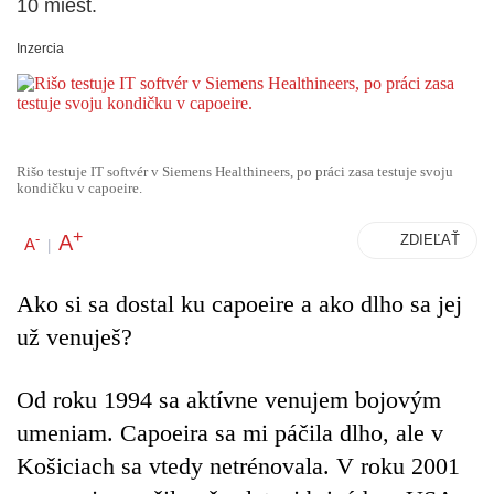
10 miest.
Inzercia
Rišo testuje IT softvér v Siemens Healthineers, po práci zasa testuje svoju
kondičku v capoeire.
+
A
-
ZDIEĽAŤ
A
|
Ako si sa dostal ku capoeire a ako dlho sa jej
už venuješ?
Od roku 1994 sa aktívne venujem bojovým
umeniam. Capoeira sa mi páčila dlho, ale v
Košiciach sa vtedy netrénovala. V roku 2001