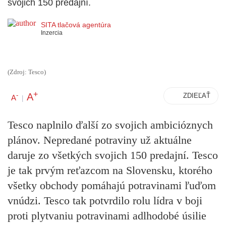
svojich 150 predajní.
SITA tlačová agentúra
Inzercia
(Zdroj: Tesco)
+
A
-
ZDIEĽAŤ
A
|
Tesco naplnilo ďalší zo svojich ambicióznych
plánov. Nepredané potraviny už aktuálne
daruje zo všetkých svojich 150 predajní. Tesco
je tak prvým reťazcom na Slovensku, ktorého
všetky obchody pomáhajú potravinami ľuďom
vnúdzi. Tesco tak potvrdilo rolu lídra v boji
proti plytvaniu potravinami adlhodobé úsilie