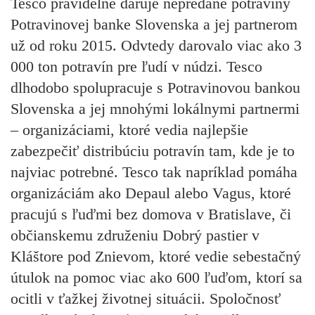
Tesco pravidelne daruje nepredané potraviny
Potravinovej banke Slovenska a jej partnerom
už od roku 2015. Odvtedy darovalo viac ako 3
000 ton potravín pre ľudí v núdzi. Tesco
dlhodobo spolupracuje s Potravinovou bankou
Slovenska a jej mnohými lokálnymi partnermi
– organizáciami, ktoré vedia najlepšie
zabezpečiť distribúciu potravín tam, kde je to
najviac potrebné. Tesco tak napríklad pomáha
organizáciám ako Depaul alebo Vagus, ktoré
pracujú s ľuďmi bez domova v Bratislave, či
občianskemu združeniu Dobrý pastier v
Kláštore pod Znievom, ktoré vedie sebestačný
útulok na pomoc viac ako 600 ľuďom, ktorí sa
ocitli v ťažkej životnej situácii. Spoločnosť