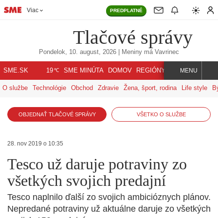
Viac
PREDPLATNÉ
Tlačové správy
Pondelok, 10. august, 2026
| Meniny má
Vavrinec
℃
SME.SK
SME MINÚTA
DOMOV
REGIÓNY
INDEX
SVET
19
MENU
O službe
Technológie
Obchod
Zdravie
Žena, šport, rodina
Life style
B
OBJEDNAŤ TLAČOVÉ SPRÁVY
VŠETKO O SLUŽBE
28. nov 2019 o 10:35
Tesco už daruje potraviny zo
všetkých svojich predajní
Tesco naplnilo ďalší zo svojich ambicióznych plánov.
Nepredané potraviny už aktuálne daruje zo všetkých