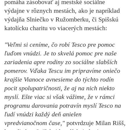
pomáha zásobovať aj mestské sociálne
výdajne v rôznych mestách, ako je napríklad
výdajňa Slniečko v Ružomberku, či Spišskú
katolícku charitu vo viacerých mestách:
"Veľmi si ceníme, čo robí Tesco pre pomoc
ľuďom vnúdzi. Je to skvelá pomoc pre naše
zariadenia apre rodiny zo sociálne slabších
pomerov. Vďaka Tescu im pripravíme oniečo
krajšie Vianoce avnesieme do týchto rodín
pocit spolupatričnosti, že aj na nich niekto
myslí. Ešte viac si však vážime, že v rámci
programu darovania potravín myslí Tesco na
ľudí vnúdzi každý deň anielen
vpredvianočnom čase,"
potvrdzuje
Milan Rišš,