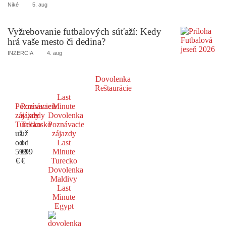
Niké
5. aug
Vyžrebovanie futbalových súťaží: Kedy
hrá vaše mesto či dedina?
INZERCIA
4. aug
Dovolenka
Reštaurácie
Last
Poznávacie
Poznávacie
Minute
zájazdy
zájazdy
Dovolenka
Turecko
Taliansko
Poznávacie
už
už
zájazdy
od
od
Last
599
699
Minute
€
€
Turecko
Dovolenka
Maldivy
Last
Minute
Egypt