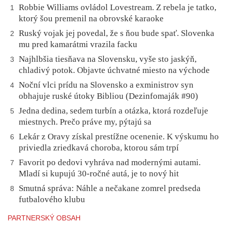
Robbie Williams ovládol Lovestream. Z rebela je tatko,
1
ktorý šou premenil na obrovské karaoke
Ruský vojak jej povedal, že s ňou bude spať. Slovenka
2
mu pred kamarátmi vrazila facku
Najhlbšia tiesňava na Slovensku, vyše sto jaskýň,
3
chladivý potok. Objavte úchvatné miesto na východe
Noční vlci prídu na Slovensko a exministrov syn
4
obhajuje ruské útoky Bibliou (Dezinfomaják #90)
Jedna dedina, sedem turbín a otázka, ktorá rozdeľuje
5
miestnych. Prečo práve my, pýtajú sa
Lekár z Oravy získal prestížne ocenenie. K výskumu ho
6
priviedla zriedkavá choroba, ktorou sám trpí
Favorit po dedovi vyhráva nad modernými autami.
7
Mladí si kupujú 30-ročné autá, je to nový hit
Smutná správa: Náhle a nečakane zomrel predseda
8
futbalového klubu
PARTNERSKÝ OBSAH