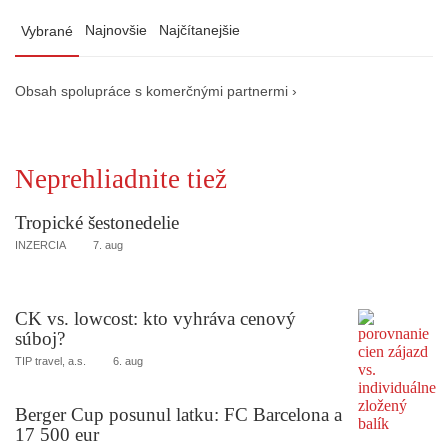
Najnovšie
Najčítanejšie
Vybrané
Obsah spolupráce s komerčnými partnermi ›
Neprehliadnite tiež
Tropické šestonedelie
INZERCIA
7. aug
CK vs. lowcost: kto vyhráva cenový
súboj?
TIP travel, a.s.
6. aug
Berger Cup posunul latku: FC Barcelona a
17 500 eur