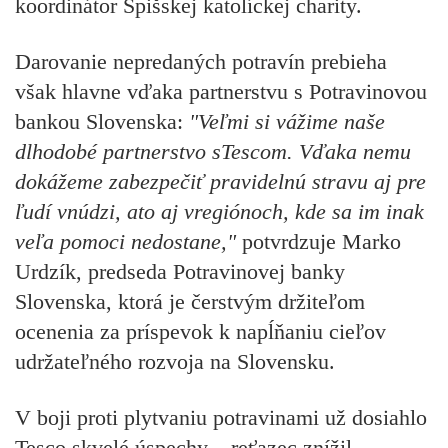
koordinátor Spišskej katolíckej charity.
Darovanie nepredaných potravín prebieha
však hlavne vďaka partnerstvu s Potravinovou
bankou Slovenska:
"Veľmi si vážime naše
dlhodobé partnerstvo sTescom. Vďaka nemu
dokážeme zabezpečiť pravidelnú stravu aj pre
ľudí vnúdzi, ato aj vregiónoch, kde sa im inak
veľa pomoci nedostane,"
potvrdzuje
Marko
Urdzík, predseda Potravinovej banky
Slovenska,
ktorá je čerstvým držiteľom
ocenenia za príspevok k napĺňaniu cieľov
udržateľného rozvoja na Slovensku.
V boji proti plytvaniu potravinami už dosiahlo
Tesco skvelé úspechy – reťazec znížil