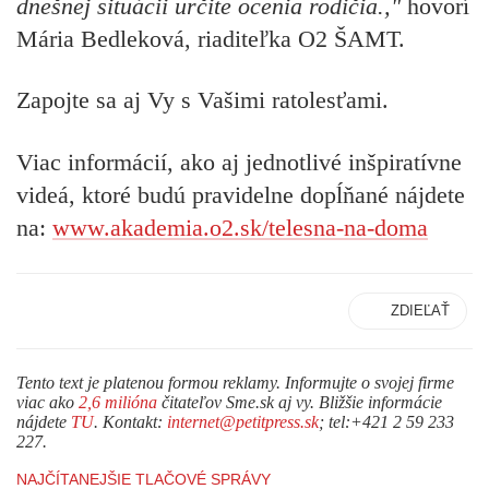
dnešnej situácii určite ocenia rodičia.,"
hovorí
Mária Bedleková, riaditeľka O2 ŠAMT.
Zapojte sa aj Vy s Vašimi ratolesťami.
Viac informácií, ako aj jednotlivé inšpiratívne
videá, ktoré budú pravidelne dopĺňané nájdete
na:
www.akademia.o2.sk/telesna-na-doma
ZDIEĽAŤ
Tento text je platenou formou reklamy. Informujte o svojej firme
viac ako
2,6 milióna
čitateľov Sme.sk aj vy. Bližšie informácie
nájdete
TU
. Kontakt:
internet@petitpress.sk
; tel:+421 2 59 233
227.
NAJČÍTANEJŠIE TLAČOVÉ SPRÁVY