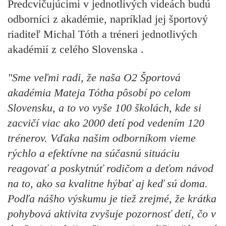
Predcvičujúcimi v jednotlivých videách budú
odborníci z akadémie, napríklad jej športový
riaditeľ Michal Tóth a tréneri jednotlivých
akadémií z celého Slovenska .
"Sme veľmi radi, že naša O2 Športová
akadémia Mateja Tótha pôsobí po celom
Slovensku, a to vo vyše 100 školách, kde si
zacvičí viac ako 2000 detí pod vedením 120
trénerov. Vďaka našim odborníkom vieme
rýchlo a efektívne na súčasnú situáciu
reagovať a poskytnúť rodičom a deťom návod
na to, ako sa kvalitne hýbať aj keď sú doma.
Podľa nášho výskumu je tiež zrejmé, že krátka
pohybová aktivita zvyšuje pozornosť detí, čo v