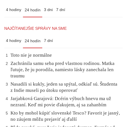
4 hodiny
3 dni
7 dní
24 hodín
NAJČÍTANEJŠIE SPRÁVY NA SME
4 hodiny
7 dní
24 hodín
Toto nie je normálne
1
Zachránila samu seba pred vlastnou rodinou. Matka
2
ľutuje, že ju porodila, namiesto lásky zanechala len
traumu
Nasadili si kukly, jeden sa spýtal, odkiaľ sú. Študenta
3
z Indie museli po útoku operovať
Jarjabková Garajová: Dcérin výbuch hnevu ma už
4
nezraní. Keď mi povie ďakujem, aj sa zahanbím
Kto by mohol kúpiť slovenské Tesco? Favorit je jasný,
5
no záujem môžu prejaviť aj ďalší