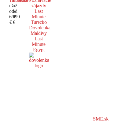
Taliansko
Turecko
Poznávacie
už
už
zájazdy
od
od
Last
699
599
Minute
€
€
Turecko
Dovolenka
Maldivy
Last
Minute
Egypt
SME.sk