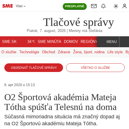
Viac
PREDPLATNÉ
Tlačové správy
Piatok, 7. august, 2026
| Meniny má
Štefánia
℃
SME.SK
SME MINÚTA
DOMOV
REGIÓNY
INDEX
SVET
34
MENU
O službe
Technológie
Obchod
Zdravie
Žena, šport, rodina
Life style
B
OBJEDNAŤ TLAČOVÉ SPRÁVY
VŠETKO O SLUŽBE
8. apr 2020 o 15:13
O2 Športová akadémia Mateja
Tótha spúšťa Telesnú na doma
Súčasná mimoriadna situácia má značný dopad aj
na O2 Športovú akadémiu Mateja Tótha.