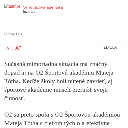
SITA tlačová agentúra
Inzercia
(Zdroj: O2)
+
A
-
ZDIEĽAŤ
A
|
Súčasná mimoriadna situácia má značný
dopad aj na O2 Športovú akadémiu Mateja
Tótha. Keďže školy boli nútené zavrieť, aj
športové akadémie museli prerušiť svoju
činnosť.
O2 sa preto spolu s O2 Športovou akadémiou
Mateja Tótha s cieľom rýchlo a efektívne