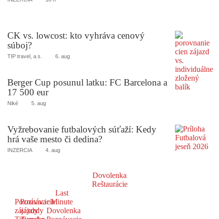
CK vs. lowcost: kto vyhráva cenový
súboj?
TIP travel, a.s.
6. aug
Berger Cup posunul latku: FC Barcelona a
17 500 eur
Niké
5. aug
Vyžrebovanie futbalových súťaží: Kedy
hrá vaše mesto či dedina?
INZERCIA
4. aug
Dovolenka
Reštaurácie
Last
Poznávacie
Poznávacie
Minute
zájazdy
zájazdy
Dovolenka