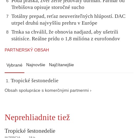
Pôda praská, zver žerie jedovatý durman. Farmár od
6
Trebišova opisuje storočné sucho
Totálny prepad, reťaz neuveriteľných hlúpostí. DAC
7
utrpel druhú najvyššiu prehru v Európe
Trnka sa chválil, že obnovia nadjazd, aby ušetrili
8
státisíce. Reálne prídu o 1,8 milióna z eurofondov
PARTNERSKÝ OBSAH
Najnovšie
Najčítanejšie
Vybrané
Tropické šestonedelie
Obsah spolupráce s komerčnými partnermi ›
Neprehliadnite tiež
Tropické šestonedelie
INZERCIA
18 h