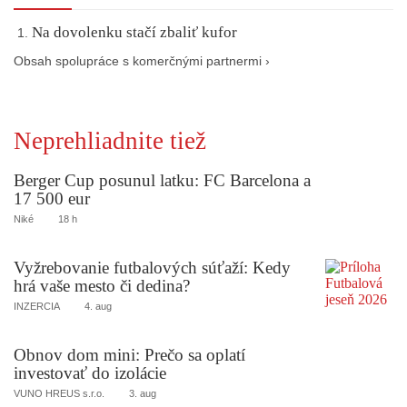
Na dovolenku stačí zbaliť kufor
Obsah spolupráce s komerčnými partnermi ›
Neprehliadnite tiež
Berger Cup posunul latku: FC Barcelona a
17 500 eur
Niké
18 h
Vyžrebovanie futbalových súťaží: Kedy
hrá vaše mesto či dedina?
INZERCIA
4. aug
Obnov dom mini: Prečo sa oplatí
investovať do izolácie
VUNO HREUS s.r.o.
3. aug