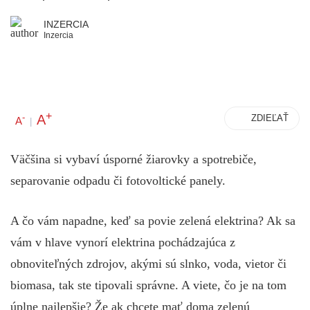
INZERCIA
Inzercia
+
A
-
ZDIEĽAŤ
A
|
Väčšina si vybaví úsporné žiarovky a spotrebiče,
separovanie odpadu či fotovoltické panely.
A čo vám napadne, keď sa povie zelená elektrina? Ak sa
vám v hlave vynorí elektrina pochádzajúca z
obnoviteľných zdrojov, akými sú slnko, voda, vietor či
biomasa, tak ste tipovali správne. A viete, čo je na tom
úplne najlepšie? Že ak chcete mať doma zelenú