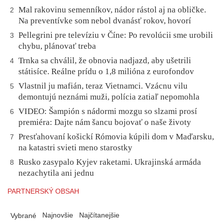
Mal rakovinu semenníkov, nádor rástol aj na obličke.
2
Na preventívke som nebol dvanásť rokov, hovorí
Pellegrini pre televíziu v Číne: Po revolúcii sme urobili
3
chybu, plánovať treba
Trnka sa chválil, že obnovia nadjazd, aby ušetrili
4
státisíce. Reálne prídu o 1,8 milióna z eurofondov
Vlastnil ju mafián, teraz Vietnamci. Vzácnu vilu
5
demontujú neznámi muži, polícia zatiaľ nepomohla
VIDEO: Šampión s nádormi mozgu so slzami prosí
6
premiéra: Dajte nám šancu bojovať o naše životy
Presťahovaní košickí Rómovia kúpili dom v Maďarsku,
7
na katastri svieti meno starostky
Rusko zasypalo Kyjev raketami. Ukrajinská armáda
8
nezachytila ani jednu
PARTNERSKÝ OBSAH
Najnovšie
Najčítanejšie
Vybrané