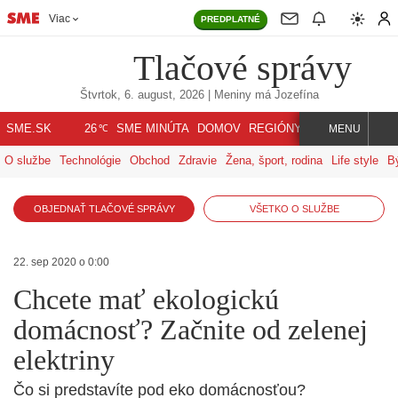
Viac
PREDPLATNÉ
Tlačové správy
Štvrtok, 6. august, 2026
| Meniny má
Jozefína
℃
SME.SK
SME MINÚTA
DOMOV
REGIÓNY
INDEX
SVET
26
MENU
O službe
Technológie
Obchod
Zdravie
Žena, šport, rodina
Life style
B
OBJEDNAŤ TLAČOVÉ SPRÁVY
VŠETKO O SLUŽBE
22. sep 2020 o 0:00
Chcete mať ekologickú
domácnosť? Začnite od zelenej
elektriny
Čo si predstavíte pod eko domácnosťou?