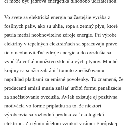
či môže byť jadrová energetika dlhodobo udržateľnou.
Vo svete sa elektrická energia najčastejšie vyrába z
fosílnych palív, ako sú uhlie, ropa a zemný plyn, ktoré
patria medzi neobnoviteľné zdroje energie. Pri výrobe
elektriny v tepelných elektrárňach sa spracúvajú práve
tieto neobnoviteľné zdroje energie a do ovzdušia sa
vypúšťa veľké množstvo skleníkových plynov. Mnohé
krajiny sa snažia zabrániť tomuto znečisťovaniu
napríklad platbami za emisné povolenky. To znamená, že
producenti emisií musia znášať určitú formu penalizácie
za znečisťovanie ovzdušia. Avšak existuje aj pozitívna
motivácia vo forme príplatku za to, že niektorí
výrobcovia sa rozhodnú produkovať ekologickú
elektrinu. Za týmto účelom vznikol v rámci Európskej