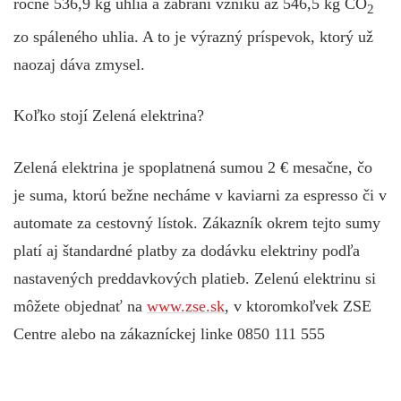
ročne 536,9 kg uhlia a zabráni vzniku až 546,5 kg CO
2
zo spáleného uhlia. A to je výrazný príspevok, ktorý už
naozaj dáva zmysel.
Koľko stojí Zelená elektrina?
Zelená elektrina je spoplatnená sumou 2 € mesačne, čo
je suma, ktorú bežne necháme v kaviarni za espresso či v
automate za cestovný lístok. Zákazník okrem tejto sumy
platí aj štandardné platby za dodávku elektriny podľa
nastavených preddavkových platieb. Zelenú elektrinu si
môžete objednať na
www.zse.sk
, v ktoromkoľvek ZSE
Centre alebo na zákazníckej linke 0850 111 555