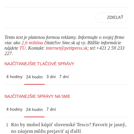
ZDIEĽAŤ
Tento text je platenou formou reklamy. Informujte o svojej firme
viac ako
2,6 milióna
čitateľov Sme.sk aj vy. Bližšie informácie
nájdete
TU
. Kontakt:
internet@petitpress.sk
; tel:+421 2 59 233
227.
NAJČÍTANEJŠIE TLAČOVÉ SPRÁVY
4 hodiny
3 dni
7 dní
24 hodín
NAJČÍTANEJŠIE SPRÁVY NA SME
4 hodiny
7 dní
24 hodín
Kto by mohol kúpiť slovenské Tesco? Favorit je jasný,
1
no záujem môžu prejaviť aj ďalší