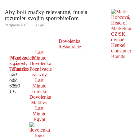
Aby boli značky relevantné, musia
rozumieť svojim spotrebiteľom
Petitpress a.s.
30. júl
Dovolenka
Reštaurácie
Last
Poznávacie
Poznávacie
Minute
zájazdy
zájazdy
Dovolenka
Taliansko
Turecko
Poznávacie
už
už
zájazdy
od
od
Last
699
599
Minute
€
€
Turecko
Dovolenka
Maldivy
Last
Minute
Egypt