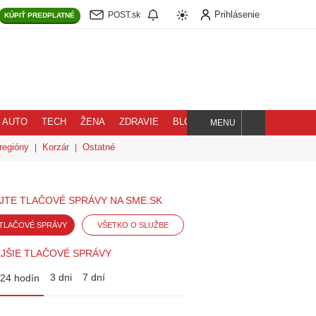
Prihlásenie
POST.sk
KÚPIŤ
PREDPLATNÉ
AUTO
TECH
ŽENA
ZDRAVIE
BLOG
MENU
Hľadaj
regióny
Korzár
Ostatné
JTE TLAČOVÉ SPRÁVY NA SME.SK
TLAČOVÉ SPRÁVY
VŠETKO O SLUŽBE
JŠIE TLAČOVÉ SPRÁVY
3 dni
7 dní
24 hodín