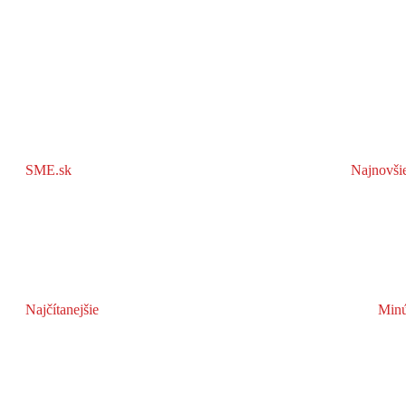
SME.sk
Najnovši
Najčítanejšie
Minú