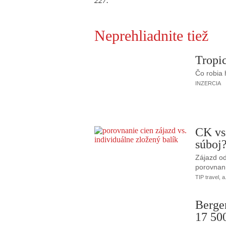
227.
Neprehliadnite tiež
Tropic
Čo robia
INZERCIA
CK vs
súboj
Zájazd od
porovnani
TIP travel, a
Berge
17 50