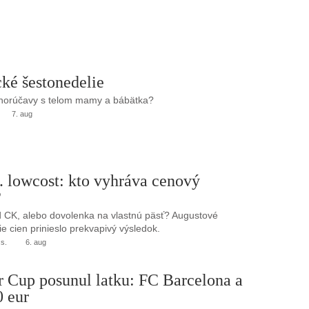
ké šestonedelie
 horúčavy s telom mamy a bábätka?
7. aug
. lowcost: kto vyhráva cenový
?
 CK, alebo dovolenka na vlastnú päsť? Augustové
e cien prinieslo prekvapivý výsledok.
.s.
6. aug
r Cup posunul latku: FC Barcelona a
0 eur