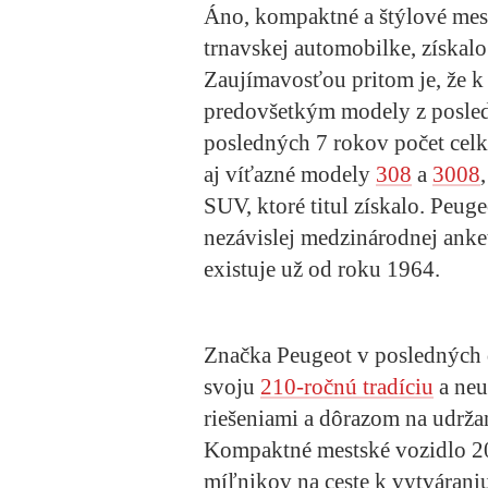
Áno, kompaktné a štýlové mes
trnavskej automobilke, získalo
Zaujímavosťou pritom je, že k 
predovšetkým modely z posled
posledných 7 rokov počet cel
aj víťazné modely
308
a
3008
SUV, ktoré titul získalo. Peug
nezávislej medzinárodnej anke
existuje už od roku 1964.
Značka Peugeot v posledných d
svoju
210-ročnú tradíciu
a neu
riešeniami a dôrazom na udrža
Kompaktné mestské vozidlo 2
míľnikov na ceste k vytvárani