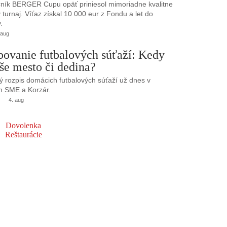
ník BERGER Cupu opäť priniesol mimoriadne kvalitne
turnaj. Víťaz získal 10 000 eur z Fondu a let do
.
 aug
bovanie futbalových súťaží: Kedy
še mesto či dedina?
 rozpis domácich futbalových súťaží už dnes v
h SME a Korzár.
4. aug
Dovolenka
Reštaurácie