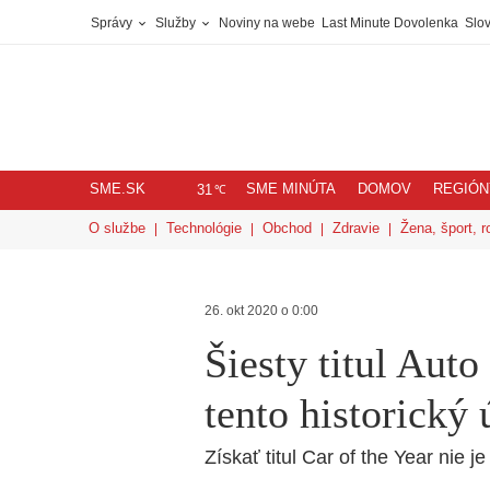
Správy
Služby
Noviny na webe
Last Minute Dovolenka
Slov
SME.SK
SME MINÚTA
DOMOV
REGIÓN
℃
31
O službe
Technológie
Obchod
Zdravie
Žena, šport, r
26. okt 2020 o 0:00
Šiesty titul Auto
tento historický
Získať titul Car of the Year nie 