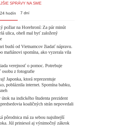
JŠIE SPRÁVY NA SME
7 dní
24 hodín
ý požiar na Horehroní: Za pár minút
elá ulica, oheň mal byť založený
e
ari budú od Vietnamcov žiadať nápravu.
o mafiánovi spomína, ako vyzerala vila
žiada verejnosť o pomoc. Potrebuje
ť osobu z fotografie
aj! Japonka, ktorá reprezentuje
o, pobláznila internet. Spomína babku,
sneh
 útok na indického študenta prezident
 predsedovia koaličných strán nepovedali
á pôrodnica má za sebou najsilnejší
oka. Júl priniesol aj výnimočný zákrok