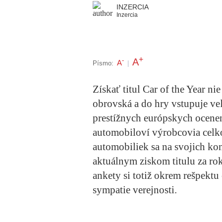
INZERCIA
Inzercia
+
A
-
A
Písmo:
|
Získať titul Car of the Year n
obrovská a do hry vstupuje ve
prestížnych európskych ocenení
automobiloví výrobcovia celkov
automobiliek sa na svojich ko
aktuálnym ziskom titulu za ro
ankety si totiž okrem rešpektu
sympatie verejnosti.