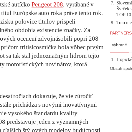
Slovensk
tské autíčko
Peugeot 208
, vyrábané v
7
.
Švrček s
 titul Európske auto roka práve tento rok.
TOP 10
zisku polovice titulov prispeli
Toto nie
8
.
ného obdobia existencie značky. Za
PARTNERS
kových ocenení zdvojnásobili popri 208
Vybrané
, pričom tritisícosmička bola vôbec prvým
eot sa tak stal jednoznačným lídrom tejto
Tropické
ty motoristických novinárov, ktorá
Obsah spol
esaťročiach dokazuje, že vie zúročiť
stále prichádza s novými inovatívnymi
nie vysokého štandardu kvality.
08 predstavuje jeden z významných
u ďalších štýlových modelov budúcnosti