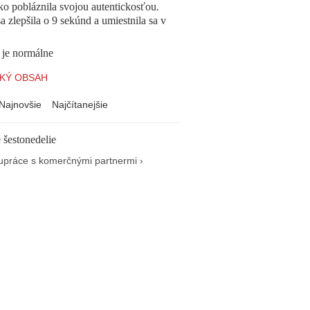
o pobláznila svojou autentickosťou.
a zlepšila o 9 sekúnd a umiestnila sa v
 je normálne
KÝ OBSAH
Najnovšie
Najčítanejšie
 šestonedelie
upráce s komerčnými partnermi ›