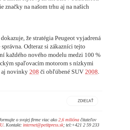
ie značky na našom trhu aj na našich
dokazuje, že stratégia Peugeot vyjadrená
správna. Odteraz si zákazníci tejto
ení každého nového modelu medzi 100 %
asickým spaľovacím motorom s nízkymi
 aj novinky
208
či obľúbené SUV
2008
.
ZDIEĽAŤ
formujte o svojej firme viac ako
2,6 milióna
čitateľov
TU
. Kontakt:
internet@petitpress.sk
; tel:+421 2 59 233