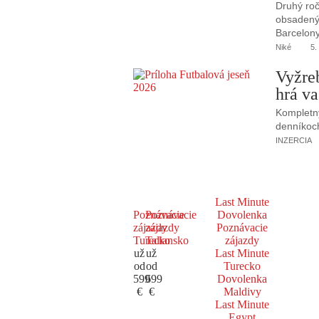
Druhý roč
obsadený 
Barcelony
Niké
5.
Vyžre
hrá va
Kompletný
denníkoc
INZERCIA
Last Minute
Poznávacie
Poznávacie
Dovolenka
zájazdy
zájazdy
Poznávacie
Turecko
Taliansko
zájazdy
už
už
Last Minute
od
od
Turecko
599
699
Dovolenka
€
€
Maldivy
Last Minute
Egypt