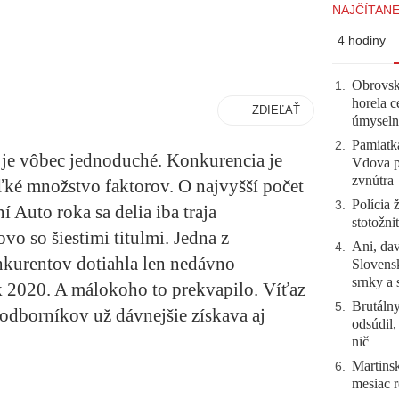
NAJČÍTANE
4 hodiny
Obrovsk
1
.
horela c
ZDIEĽAŤ
úmyseln
Pamiatk
2
.
ie je vôbec jednoduché. Konkurencia je
Vdova p
zvnútra
ľké množstvo faktorov. O najvyšší počet
Polícia 
3
.
 Auto roka sa delia iba traja
stotožni
o so šiestimi titulmi. Jedna z
Ani, dav
4
.
nkurentov dotiahla len nedávno
Slovensk
srnky a 
k 2020. A málokoho to prekvapilo. Víťaz
Brutálny
5
.
 odborníkov už dávnejšie získava aj
odsúdil,
nič
Martinsk
6
.
mesiac r