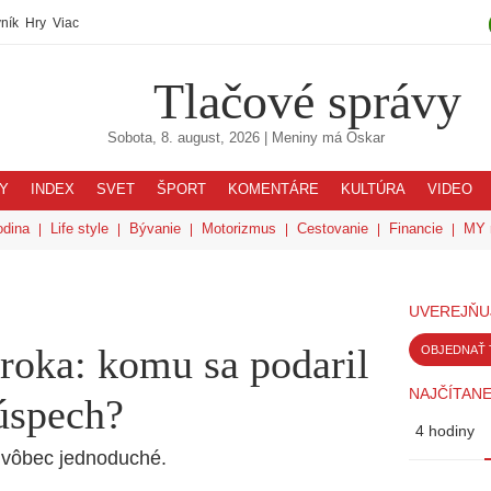
ník
Hry
Viac
Tlačové správy
Sobota, 8. august, 2026
| Meniny má
Oskar
Y
INDEX
SVET
ŠPORT
KOMENTÁRE
KULTÚRA
VIDEO
odina
Life style
Bývanie
Motorizmus
Cestovanie
Financie
MY 
UVEREJŇU
 roka: komu sa podaril
OBJEDNAŤ 
NAJČÍTANE
 úspech?
4 hodiny
je vôbec jednoduché.