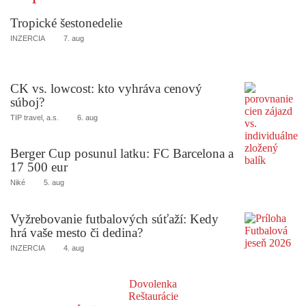
Tropické šestonedelie
INZERCIA
7. aug
CK vs. lowcost: kto vyhráva cenový
súboj?
TIP travel, a.s.
6. aug
Berger Cup posunul latku: FC Barcelona a
17 500 eur
Niké
5. aug
Vyžrebovanie futbalových súťaží: Kedy
hrá vaše mesto či dedina?
INZERCIA
4. aug
Dovolenka
Reštaurácie