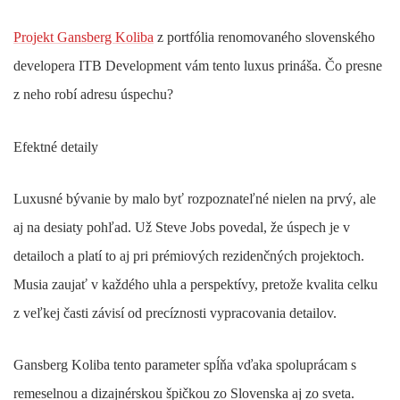
Projekt Gansberg Koliba
z portfólia renomovaného slovenského
developera ITB Development vám tento luxus prináša. Čo presne
z neho robí adresu úspechu?
Efektné detaily
Luxusné bývanie by malo byť rozpoznateľné nielen na prvý, ale
aj na desiaty pohľad. Už Steve Jobs povedal, že úspech je v
detailoch a platí to aj pri prémiových rezidenčných projektoch.
Musia zaujať v každého uhla a perspektívy, pretože kvalita celku
z veľkej časti závisí od precíznosti vypracovania detailov.
Gansberg Koliba tento parameter spĺňa vďaka spoluprácam s
remeselnou a dizajnérskou špičkou zo Slovenska aj zo sveta.