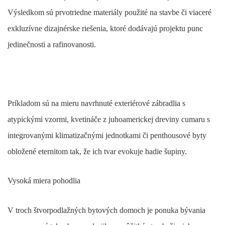
Výsledkom sú prvotriedne materiály použité na stavbe či viaceré
exkluzívne dizajnérske riešenia, ktoré dodávajú projektu punc
jedinečnosti a rafinovanosti.
Príkladom sú na mieru navrhnuté exteriérové zábradlia s
atypickými vzormi, kvetináče z juhoamerickej dreviny cumaru s
integrovanými klimatizačnými jednotkami či penthousové byty
obložené eternitom tak, že ich tvar evokuje hadie šupiny.
Vysoká miera pohodlia
V troch štvorpodlažných bytových domoch je ponuka bývania