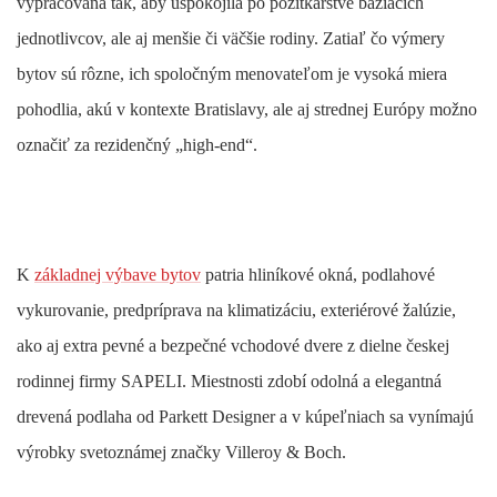
vypracovaná tak, aby uspokojila po pôžitkárstve bažiacich
jednotlivcov, ale aj menšie či väčšie rodiny. Zatiaľ čo výmery
bytov sú rôzne, ich spoločným menovateľom je vysoká miera
pohodlia, akú v kontexte Bratislavy, ale aj strednej Európy možno
označiť za rezidenčný „high-end“.
K
základnej výbave bytov
patria hliníkové okná, podlahové
vykurovanie, predpríprava na klimatizáciu, exteriérové žalúzie,
ako aj extra pevné a bezpečné vchodové dvere z dielne českej
rodinnej firmy SAPELI. Miestnosti zdobí odolná a elegantná
drevená podlaha od Parkett Designer a v kúpeľniach sa vynímajú
výrobky svetoznámej značky Villeroy & Boch.