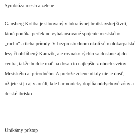
Symbióza mesta a zelene
Gansberg Koliba je situovaný v lukratívnej bratislavskej štvrti,
ktorá ponúka perfektne vybalansované spojenie mestského
„ruchu“ a ticha prírody. V bezprostrednom okolí sú malokarpatské
lesy či obľúbený Kamzík, ale rovnako rýchlo sa dostane aj do
centra, takže budete mať na dosah to najlepšie z oboch svetov.
Mestského aj prírodného. A pretože zelene nikdy nie je dosť,
užijete si ju aj v areáli, kde harmonicky dopĺňa oddychové zóny a
detské ihrisko.
Unikátny prístup