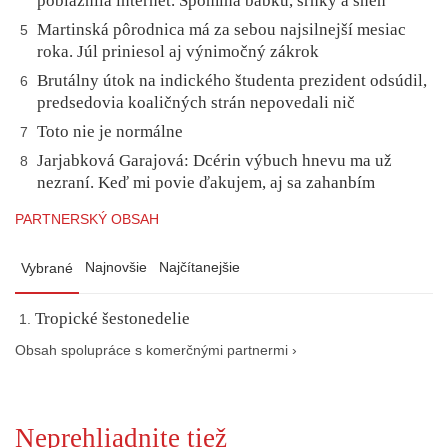
pobláznila internet. Spomína babku, srnky a sneh
Martinská pôrodnica má za sebou najsilnejší mesiac
5
roka. Júl priniesol aj výnimočný zákrok
Brutálny útok na indického študenta prezident odsúdil,
6
predsedovia koaličných strán nepovedali nič
Toto nie je normálne
7
Jarjabková Garajová: Dcérin výbuch hnevu ma už
8
nezraní. Keď mi povie ďakujem, aj sa zahanbím
PARTNERSKÝ OBSAH
Najnovšie
Najčítanejšie
Vybrané
Tropické šestonedelie
Obsah spolupráce s komerčnými partnermi ›
Neprehliadnite tiež