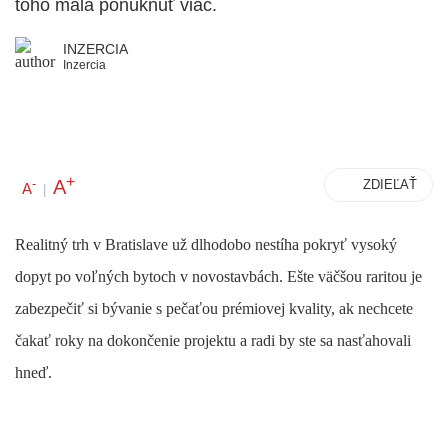
toho mala ponúknuť viac.
INZERCIA
Inzercia
+
A
-
ZDIEĽAŤ
A
|
Realitný trh v Bratislave už dlhodobo nestíha pokryť vysoký
dopyt po voľných bytoch v novostavbách. Ešte väčšou raritou je
zabezpečiť si bývanie s pečaťou prémiovej kvality, ak nechcete
čakať roky na dokončenie projektu a radi by ste sa nasťahovali
hneď.