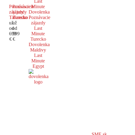
Last
Poznávacie
Poznávacie
Minute
zájazdy
zájazdy
Dovolenka
Taliansko
Turecko
Poznávacie
už
už
zájazdy
od
od
Last
699
599
Minute
€
€
Turecko
Dovolenka
Maldivy
Last
Minute
Egypt
SME.sk