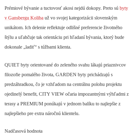
Prémiové bývanie a tuctovosť akosi nejdú dokopy. Preto sú
byty
v Gansbergu Koliba
už vo svojej kategorizácii slovenským
unikátom. Ich delenie reflektuje odlišné preferencie životného
štýlu a uľahčuje tak orientáciu pri hľadaní bývania, ktorý bude
dokonale „ladiť“ s túžbami klienta.
QUIET byty orientované do zeleného svahu lákajú priaznivcov
filozofie pomalého života, GARDEN byty prichádzajú s
predzáhradkou, čo je vzhľadom na centrálnu polohu projektu
ojedinelý benefit, CITY VIEW očaria impozantnými výhľadmi z
terasy a PREMIUM ponúkajú v jednom balíku to najlepšie z
najlepšieho pre extra náročnú klientelu.
Nadčasová hodnota