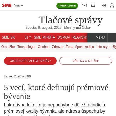
Viac
PREDPLATNÉ
Tlačové správy
Sobota, 8. august, 2026
| Meniny má
Oskar
℃
SME.SK
SME MINÚTA
DOMOV
REGIÓNY
INDEX
SVET
31
MENU
O službe
Technológie
Obchod
Zdravie
Žena, šport, rodina
Life style
B
OBJEDNAŤ TLAČOVÉ SPRÁVY
VŠETKO O SLUŽBE
22. okt 2020 o 0:00
5 vecí, ktoré definujú prémiové
bývanie
Lukratívna lokalita je nepochybne dôležitá indícia
prémiovej kvality bývania, ale adresa úspechu by