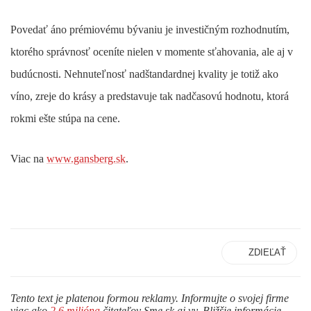
Povedať áno prémiovému bývaniu je investičným rozhodnutím,
ktorého správnosť oceníte nielen v momente sťahovania, ale aj v
budúcnosti. Nehnuteľnosť nadštandardnej kvality je totiž ako
víno, zreje do krásy a predstavuje tak nadčasovú hodnotu, ktorá
rokmi ešte stúpa na cene.
Viac na
www.gansberg.sk
.
ZDIEĽAŤ
Tento text je platenou formou reklamy. Informujte o svojej firme
viac ako
2,6 milióna
čitateľov Sme.sk aj vy. Bližšie informácie