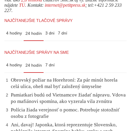
nájdete
TU
. Kontakt:
internet@petitpress.sk
; tel:+421 2 59 233
227.
NAJČÍTANEJŠIE TLAČOVÉ SPRÁVY
4 hodiny
3 dni
7 dní
24 hodín
NAJČÍTANEJŠIE SPRÁVY NA SME
4 hodiny
7 dní
24 hodín
Obrovský požiar na Horehroní: Za pár minút horela
1
celá ulica, oheň mal byť založený úmyselne
Pamiatkari budú od Vietnamcov žiadať nápravu. Vdova
2
po mafiánovi spomína, ako vyzerala vila zvnútra
Polícia žiada verejnosť o pomoc. Potrebuje stotožniť
3
osobu z fotografie
Ani, davaj! Japonka, ktorá reprezentuje Slovensko,
4