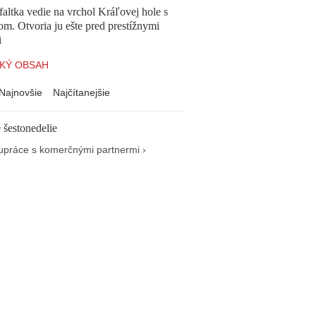
altka vedie na vrchol Kráľovej hole s
om. Otvoria ju ešte pred prestížnymi
i
KÝ OBSAH
Najnovšie
Najčítanejšie
 šestonedelie
upráce s komerčnými partnermi ›