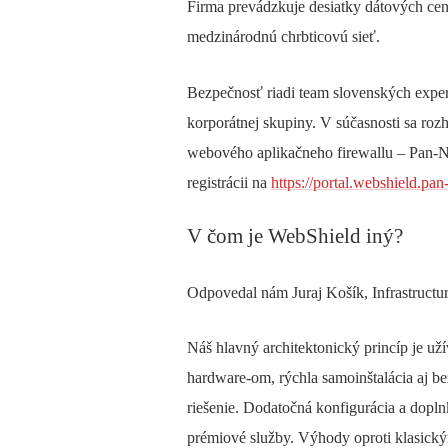
Firma prevádzkuje desiatky dátových cen
medzinárodnú chrbticovú sieť.
Bezpečnosť riadi team slovenských exper
korporátnej skupiny. V súčasnosti sa rozho
webového aplikačneho firewallu – Pan-N
registrácii na
https://portal.webshield.pan
V čom je WebShield iný?
Odpovedal nám Juraj Košík, Infrastructu
Náš hlavný architektonický princíp je uží
hardware-om, rýchla samoinštalácia aj b
riešenie. Dodatočná konfigurácia a doplnk
prémiové služby. Výhody oproti klasick