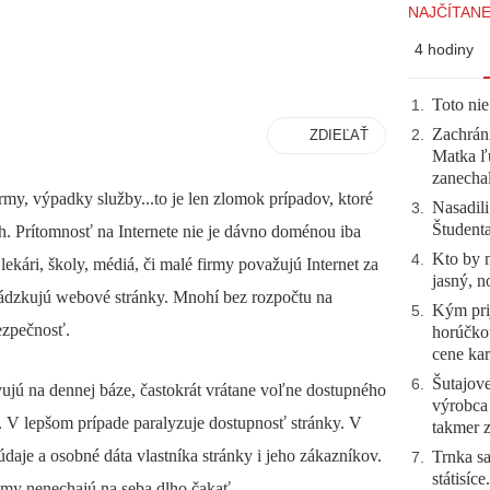
NAJČÍTANE
4 hodiny
Toto nie
1
.
Zachráni
ZDIEĽAŤ
2
.
Matka ľu
zanecha
rmy, výpadky služby...to je len zlomok prípadov, ktoré
Nasadili
3
.
Študent
ch. Prítomnosť na Internete nie je dávno doménou iba
Kto by 
4
.
ekári, školy, médiá, či malé firmy považujú Internet za
jasný, n
ádzkujú webové stránky. Mnohí bez rozpočtu na
Kým prij
5
.
ezpečnosť.
horúčko
cene kar
Šutajove
6
.
avujú na dennej báze, častokrát vrátane voľne dostupného
výrobca
k. V lepšom prípade paralyzuje dostupnosť stránky. V
takmer 
aje a osobné dáta vlastníka stránky i jeho zákazníkov.
Trnka sa
7
.
státisíc
émy nenechajú na seba dlho čakať.