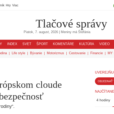
ník
Hry
Viac
Tlačové správy
Piatok, 7. august, 2026
| Meniny má
Štefánia
Y
INDEX
SVET
ŠPORT
KOMENTÁRE
KULTÚRA
VIDEO
odina
Life style
Bývanie
Motorizmus
Cestovanie
Financie
MY 
UVEREJŇU
urópskom cloude
OBJEDNAŤ 
NAJČÍTANE
bezpečnosť
4 hodiny
odiny”.