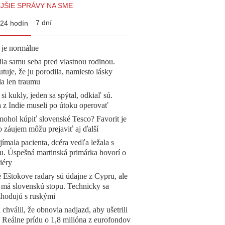
JŠIE SPRÁVY NA SME
7 dní
24 hodín
 je normálne
la samu seba pred vlastnou rodinou.
tuje, že ju porodila, namiesto lásky
la len traumu
 si kukly, jeden sa spýtal, odkiaľ sú.
a z Indie museli po útoku operovať
mohol kúpiť slovenské Tesco? Favorit je
o záujem môžu prejaviť aj ďalší
ímala pacienta, dcéra vedľa ležala s
u. Úspešná martinská primárka hovorí o
iéry
 Eštokove radary sú údajne z Cypru, ale
 má slovenskú stopu. Technicky sa
zhodujú s ruskými
 chválil, že obnovia nadjazd, aby ušetrili
e. Reálne prídu o 1,8 milióna z eurofondov