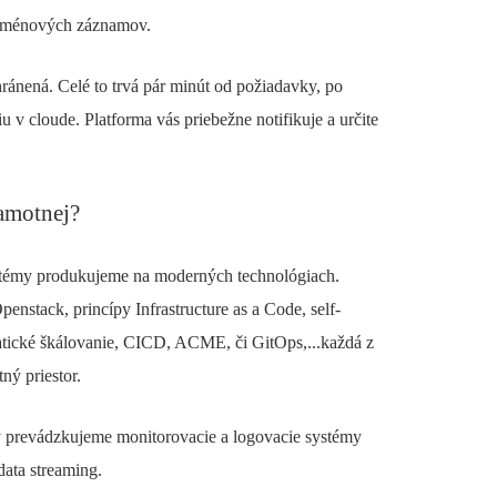
doménových záznamov.
hránená. Celé to trvá pár minút od požiadavky, po
v cloude. Platforma vás priebežne notifikuje a určite
samotnej?
ystémy produkujeme na moderných technológiach.
stack, princípy Infrastructure as a Code, self-
atické škálovanie, CICD, ACME, či GitOps,...každá z
ný priestor.
y prevádzkujeme monitorovacie a logovacie systémy
data streaming.