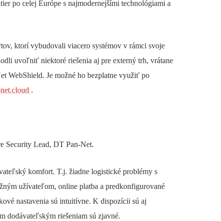
tier po celej Európe s najmodernejšími technológiami a
tov, ktorí vybudovali viacero systémov v rámci svoje
dli uvoľniť niektoré riešenia aj pre externý trh, vrátane
et WebShield. Je možné ho bezplatne využiť po
-net.cloud
.
re Security Lead, DT Pan-Net.
vateľský komfort. T.j. žiadne logistické problémy s
ežným užívateľom, online platba a predkonfigurované
ové nastavenia sú intuitívne. K dispozícii sú aj
ým dodávateľským riešeniam sú zjavné.