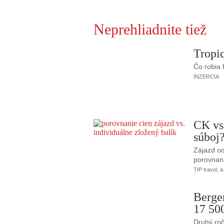
Neprehliadnite tiež
Tropic
Čo robia
INZERCIA
CK vs
súboj
Zájazd od
porovnani
TIP travel, a
Berge
17 50
Druhý roč