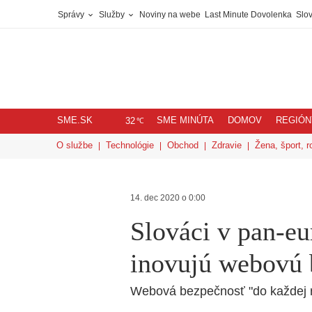
Správy
Služby
Noviny na webe
Last Minute Dovolenka
Slov
SME.SK
SME MINÚTA
DOMOV
REGIÓN
℃
32
O službe
Technológie
Obchod
Zdravie
Žena, šport, r
14. dec 2020 o 0:00
Slováci v pan-e
inovujú webovú 
Webová bezpečnosť "do každej r