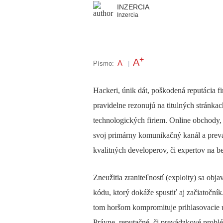
INZERCIA
Inzercia
+
A
-
A
Písmo:
|
Hackeri, únik dát, poškodená reputácia fi
pravidelne rezonujú na titulných stránka
technologických firiem. Online obchody, l
svoj primárny komunikačný kanál a prev
kvalitných developerov, či expertov na b
Zneužitia zraniteľností (exploity) sa obj
kódu, ktorý dokáže spustiť aj začiatoční
tom horšom kompromituje prihlasovacie úd
Právne, reputačné, či prevádzkové probl