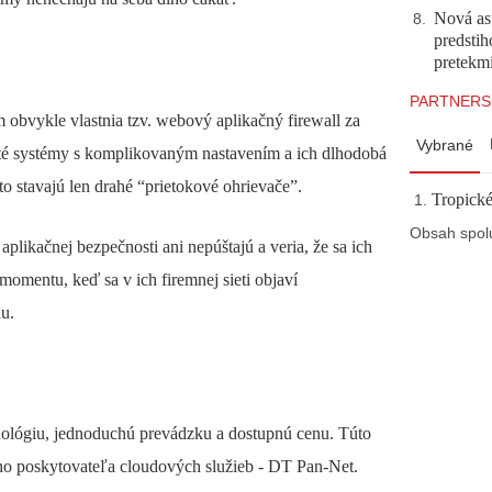
Nová asf
8
.
predstih
pretekm
PARTNERS
obvykle vlastnia tzv. webový aplikačný firewall za
Vybrané
žité systémy s komplikovaným nastavením a ich
dlhodobá
to stavajú len drahé “prietokové ohrievače”.
Tropické
Obsah spol
 aplikačnej bezpečnosti ani nepúštajú a veria, že sa ich
momentu, keď sa v ich firemnej sieti objaví
u.
hnológiu, jednoduchú prevádzku a dostupnú cenu. Túto
ého poskytovateľa cloudových služieb - DT Pan-Net.