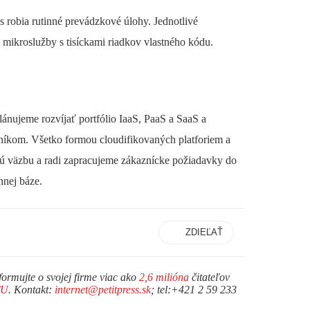
s robia rutinné prevádzkové úlohy. Jednotlivé
 mikroslužby s tisíckami riadkov vlastného kódu.
ánujeme rozvíjať portfólio IaaS, PaaS a SaaS a
níkom. Všetko formou cloudifikovaných platforiem a
nú väzbu a radi zapracujeme zákaznícke požiadavky do
nnej báze.
ZDIEĽAŤ
formujte o svojej firme viac ako
2,6 milióna
čitateľov
TU
. Kontakt:
internet@petitpress.sk
; tel:+421 2 59 233