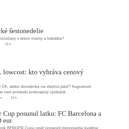
ké šestonedelie
 horúčavy s telom mamy a bábätka?
15 h
. lowcost: kto vyhráva cenový
?
 CK, alebo dovolenka na vlastnú päsť? Augustové
e cien prinieslo prekvapivý výsledok.
.s.
24 h
r Cup posunul latku: FC Barcelona a
0 eur
ník BERGER Cupu opäť priniesol mimoriadne kvalitne