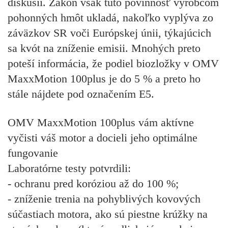
diskusii. Zákon však túto povinnosť výrobcom
pohonných hmôt ukladá, nakoľko vyplýva zo
záväzkov SR voči Európskej únii, týkajúcich
sa kvót na zníženie emisii. Mnohých preto
poteší informácia, že podiel biozložky v OMV
MaxxMotion 100plus je do 5 % a preto ho
stále nájdete pod označením E5.
OMV MaxxMotion 100plus vám aktívne
vyčisti váš motor a docieli jeho optimálne
fungovanie
Laboratórne testy potvrdili:
- ochranu pred koróziou až do 100 %;
- zníženie trenia na pohyblivých kovových
súčastiach motora, ako sú piestne krúžky na