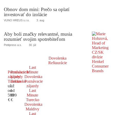
Obnov dom mini: Prečo sa oplatí
investovať do izolácie
VUNO HREUS s.r.o.
3. aug
Aby boli značky relevantné, musia
rozumieť svojim spotrebiteľom
Petitpress a.s.
30. júl
Dovolenka
Reštaurácie
Last
Poznávacie
Poznávacie
Minute
zájazdy
zájazdy
Dovolenka
Turecko
Taliansko
Poznávacie
už
už
zájazdy
od
od
Last
599
699
Minute
€
€
Turecko
Dovolenka
Maldivy
Last