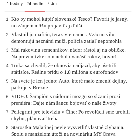
4 hodiny
7 dní
24 hodín
Kto by mohol kúpiť slovenské Tesco? Favorit je jasný,
1
no záujem môžu prejaviť aj ďalší
Vlastnil ju mafián, teraz Vietnamci. Vzácnu vilu
2
demontujú neznámi muži, polícia zatiaľ nepomohla
Mal rakovinu semenníkov, nádor rástol aj na obličke.
3
Na preventívke som nebol dvanásť rokov, hovorí
Trnka sa chválil, že obnovia nadjazd, aby ušetrili
4
státisíce. Reálne prídu o 1,8 milióna z eurofondov
Na svete je len jedno: Auto, ktoré malo zmeniť dejiny,
5
parkuje v Brezne
VIDEO: Šampión s nádormi mozgu so slzami prosí
6
premiéra: Dajte nám šancu bojovať o naše životy
Pellegrini pre televíziu v Číne: Po revolúcii sme urobili
7
chybu, plánovať treba
Starostka Malatinej nevie vysvetliť vlastné zlyhania.
8
Spolu s manželom útočí na novinárku MY Orava