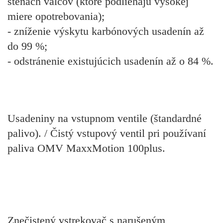
stenách valcov (ktoré podliehajú vysokej
miere opotrebovania);
- zníženie výskytu karbónových usadenín až
do 99 %;
- odstránenie existujúcich usadenín až o 84 %.
Usadeniny na vstupnom ventile (štandardné
palivo). / Čistý vstupový ventil pri používaní
paliva OMV MaxxMotion 100plus.
Znečistený vstrekovač s narušeným