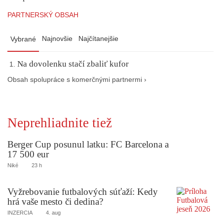
PARTNERSKÝ OBSAH
Najnovšie
Najčítanejšie
Vybrané
Na dovolenku stačí zbaliť kufor
Obsah spolupráce s komerčnými partnermi ›
Neprehliadnite tiež
Berger Cup posunul latku: FC Barcelona a
17 500 eur
Niké
23 h
Vyžrebovanie futbalových súťaží: Kedy
hrá vaše mesto či dedina?
INZERCIA
4. aug