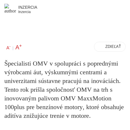
INZERCIA
Inzercia
+
A
-
ZDIEĽAŤ
A
|
Špecialisti OMV v spolupráci s poprednými
výrobcami áut, výskumnými centrami a
univerzitami sústavne pracujú na inováciách.
Tento rok prišla spoločnosť OMV na trh s
inovovaným palivom OMV MaxxMotion
100plus
pre benzínové motory
, ktoré obsahuje
aditíva znižujúce trenie v motore.