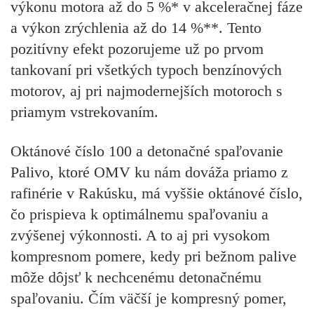
výkonu motora až do 5 %* v akceleračnej fáze
a výkon zrýchlenia až do 14 %**
. Tento
pozitívny efekt pozorujeme už po prvom
tankovaní pri všetkých typoch benzínových
motorov, aj pri najmodernejších motoroch s
priamym vstrekovaním.
Oktánové číslo 100 a detonačné spaľovanie
Palivo, ktoré OMV ku nám dováža priamo z
rafinérie v Rakúsku, má vyššie oktánové číslo,
čo prispieva k optimálnemu spaľovaniu a
zvýšenej výkonnosti. A to aj pri vysokom
kompresnom pomere, kedy pri bežnom palive
môže dôjsť k nechcenému detonačnému
spaľovaniu. Čím väčší je kompresný pomer,