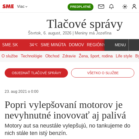
Viac
PREDPLATNÉ
Tlačové správy
Štvrtok, 6. august, 2026
| Meniny má
Jozefína
℃
SME.SK
SME MINÚTA
DOMOV
REGIÓNY
INDEX
SVET
34
MENU
O službe
Technológie
Obchod
Zdravie
Žena, šport, rodina
Life style
B
OBJEDNAŤ TLAČOVÉ SPRÁVY
VŠETKO O SLUŽBE
23. aug 2021 o 0:00
Popri vylepšovaní motorov je
nevyhnutné inovovať aj palivá
Motory aut sa neustále vylepšujú, no tankujeme do
nich stále ten istý benzín.