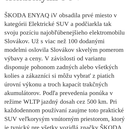
ŠKODA ENYAQ iV obsadila prvé miesto v
kategórii Elektrické SUV a podčiarkla tak
svoju pozíciu najobľúbenejšieho elektromobilu
Slovákov. Už s viac než 100 dodanými
modelmi oslovila Slovákov skvelým pomerom
výbavy a ceny. V závislosti od variantu
disponuje pohonom zadných alebo všetkých
kolies a zákazníci si môžu vybrať z piatich
úrovní výkonu a troch kapacít trakčných
akumulátorov. Podľa prevedenia ponúka v
režime WLTP jazdný dosah cez 500 km. Pri
každodennom používaní zaujme toto praktické
SUV veľkorysým vnútorným priestorom, ktorý
je typický pre všetky vozidlá značky ŠKODA,