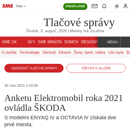
Viac
PREDPLATNÉ
Tlačové správy
Štvrtok, 6. august, 2026
| Meniny má
Jozefína
℃
SME.SK
SME MINÚTA
DOMOV
REGIÓNY
INDEX
SVET
34
MENU
O službe
Technológie
Obchod
Zdravie
Žena, šport, rodina
Life style
B
OBJEDNAŤ TLAČOVÉ SPRÁVY
VŠETKO O SLUŽBE
30. nov 2021 o 10:28
Anketu Elektromobil roka 2021
ovládla ŠKODA
S modelmi ENYAQ iV a OCTAVIA iV získala dve
prvé miesta.