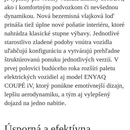
ako i komfortným podvozkom či nevšednou
dynamikou. Nová bezemisná vlajková loď
prináša tiež úplne nové poňatie interiéru, ktoré
nahrádza klasické stupne výbavy. Jednotlivé
starostlivo zladené podoby vnútra vozidla
uľahčujú konfiguráciu a vytvárajú prehľadne
štruktúrovanú ponuku jednotlivých verzií. V
prvej polovici budúceho roka rozšíri paletu
elektrických vozidiel aj model ENYAQ
COUPÉ iV, ktorý ponúkne emotívnejší dizajn,
lepšiu aerodynamiku, a tým aj vylepšený
dojazd na jedno nabitie.
Úsporná a efektívna