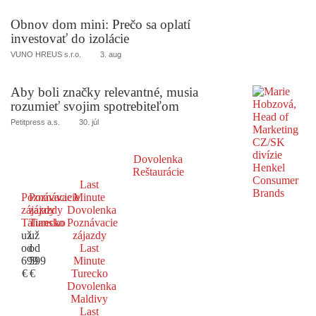
Obnov dom mini: Prečo sa oplatí
investovať do izolácie
VUNO HREUS s.r.o.
3. aug
Aby boli značky relevantné, musia
rozumieť svojim spotrebiteľom
Petitpress a.s.
30. júl
Dovolenka
Reštaurácie
Last
Poznávacie
Poznávacie
Minute
zájazdy
zájazdy
Dovolenka
Taliansko
Turecko
Poznávacie
už
už
zájazdy
od
od
Last
699
599
Minute
€
€
Turecko
Dovolenka
Maldivy
Last