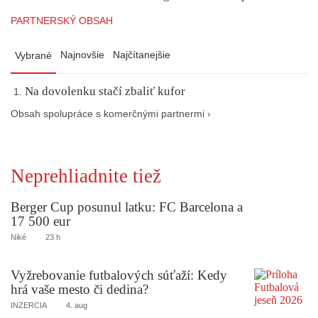
PARTNERSKÝ OBSAH
Najnovšie
Najčítanejšie
Vybrané
Na dovolenku stačí zbaliť kufor
Obsah spolupráce s komerčnými partnermi ›
Neprehliadnite tiež
Berger Cup posunul latku: FC Barcelona a
17 500 eur
Niké
23 h
Vyžrebovanie futbalových súťaží: Kedy
hrá vaše mesto či dedina?
INZERCIA
4. aug