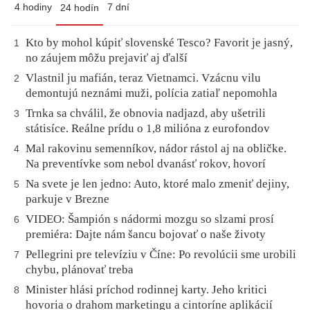
4 hodiny
7 dní
24 hodín
Kto by mohol kúpiť slovenské Tesco? Favorit je jasný,
1
no záujem môžu prejaviť aj ďalší
Vlastnil ju mafián, teraz Vietnamci. Vzácnu vilu
2
demontujú neznámi muži, polícia zatiaľ nepomohla
Trnka sa chválil, že obnovia nadjazd, aby ušetrili
3
státisíce. Reálne prídu o 1,8 milióna z eurofondov
Mal rakovinu semenníkov, nádor rástol aj na obličke.
4
Na preventívke som nebol dvanásť rokov, hovorí
Na svete je len jedno: Auto, ktoré malo zmeniť dejiny,
5
parkuje v Brezne
VIDEO: Šampión s nádormi mozgu so slzami prosí
6
premiéra: Dajte nám šancu bojovať o naše životy
Pellegrini pre televíziu v Číne: Po revolúcii sme urobili
7
chybu, plánovať treba
Minister hlási príchod rodinnej karty. Jeho kritici
8
hovoria o drahom marketingu a cintoríne aplikácií