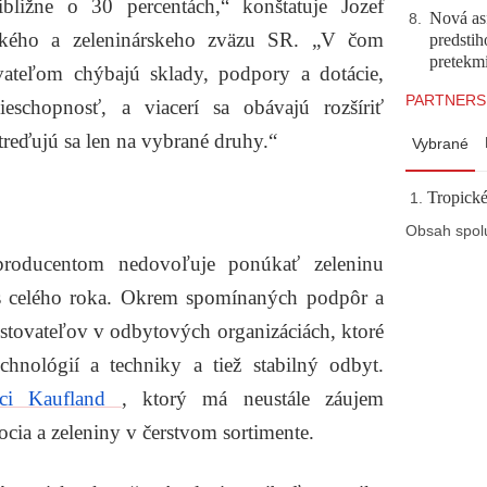
ibližne o 30 percentách,“
konštatuje Jozef
Nová asf
8
.
ského a zeleninárskeho zväzu SR.
„V čom
predstih
pretekm
ateľom chýbajú sklady, podpory a dotácie,
PARTNERS
eschopnosť, a viacerí sa obávajú rozšíriť
streďujú sa len na vybrané druhy.“
Vybrané
Tropické
Obsah spol
roducentom nedovoľuje ponúkať zeleninu
s celého roka. Okrem spomínaných podpôr a
estovateľov v odbytových organizáciách, ktoré
hnológií a techniky a tiež stabilný odbyt.
ci Kaufland
, ktorý má neustále záujem
cia a zeleniny v čerstvom sortimente.