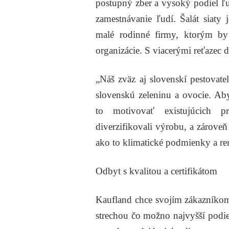
postupný zber a vysoký podiel ľu
zamestnávanie ľudí. Šalát siaty
malé rodinné firmy, ktorým by
organizácie. S viacerými reťazec 
„Náš zväz aj slovenskí pestovate
slovenskú zeleninu a ovocie. Ab
to motivovať existujúcich pr
diverzifikovali výrobu, a zárove
ako to klimatické podmienky a re
Odbyt s kvalitou a certifikátom
Kaufland chce svojím zákazníko
strechou čo možno najvyšší podi