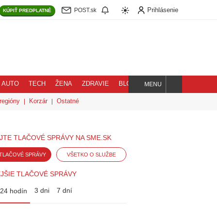
Prihlásenie
POST.sk
KÚPIŤ
PREDPLATNÉ
AUTO
TECH
ŽENA
ZDRAVIE
BLOG
MENU
Hľadaj
regióny
Korzár
Ostatné
JTE TLAČOVÉ SPRÁVY NA SME.SK
TLAČOVÉ SPRÁVY
VŠETKO O SLUŽBE
JŠIE TLAČOVÉ SPRÁVY
3 dni
7 dní
24 hodín