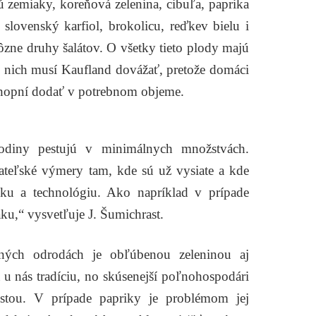
ú zemiaky, koreňová zelenina, cibuľa, paprika
j slovenský karfiol, brokolicu, reďkev bielu i
zne druhy šalátov. O všetky tieto plody majú
 nich musí Kaufland dovážať, pretože domáci
schopní dodať v potrebnom objeme.
plodiny pestujú v minimálnych množstvách.
vateľské výmery tam, kde sú už vysiate a kde
ku a technológiu. Ako napríklad v prípade
áku,“
vysvetľuje J. Šumichrast.
bných odrodách je obľúbenou zeleninou aj
 u nás tradíciu, no skúsenejší poľnohospodári
stou. V prípade papriky je problémom jej