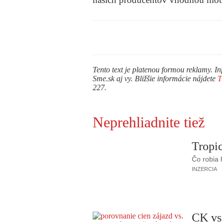
Tento text je platenou formou reklamy. In
Sme.sk aj vy. Bližšie informácie nájdete
227.
Neprehliadnite tiež
Tropic
Čo robia
INZERCIA
CK vs