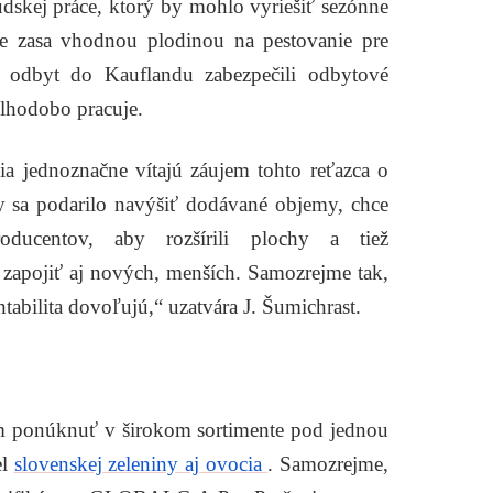
dskej práce, ktorý by mohlo vyriešiť sezónne
 je zasa vhodnou plodinou na pestovanie pre
 odbyt do Kauflandu zabezpečili odbytové
dlhodobo pracuje.
lia jednoznačne vítajú záujem tohto reťazca o
y sa podarilo navýšiť dodávané objemy, chce
oducentov, aby rozšírili plochy a tiež
ň zapojiť aj nových, menších. Samozrejme tak,
ntabilita dovoľujú,“
uzatvára J. Šumichrast.
m ponúknuť v širokom sortimente pod jednou
el
slovenskej zeleniny aj ovocia
. Samozrejme,