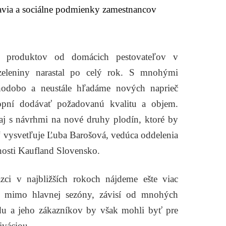
avia a sociálne podmienky zamestnancov
l produktov od domácich pestovateľov v
 zeleniny narastal po celý rok. S mnohými
hodobo a neustále hľadáme nových naprieč
opní dodávať požadovanú kvalitu a objem.
i aj s návrhmi na nové druhy plodín, ktoré by
“
vysvetľuje Ľuba Barošová, vedúca oddelenia
nosti Kaufland Slovensko.
zci v najbližších rokoch nájdeme ešte viac
aj mimo hlavnej sezóny, závisí od mnohých
du a jeho zákazníkov by však mohli byť pre
iváciou.