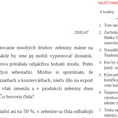
NAJČÍTANE
4 hodiny
Toto nie
1
.
Zachráni
ZDIEĽAŤ
2
.
Matka ľu
zanecha
estovanie mnohých druhov zeleniny máme na
Nasadili
3
.
Študent
kže by sme jej mohli vypestovať dostatok.
Kto by 
4
.
va prinášala odjakživa bohatú úrodu. Preto
jasný, n
ysi sebestační. Možno si spomínate, že
Kým prij
5
.
iarňach a konzervárňach, niečo išlo na export
horúčko
cene kar
a však zmenila a v produkcii zeleniny dnes
Šutajove
6
.
Čo hovoria čísla?
výrobca
takmer 
Trnka sa
7
.
ční asi na 50 %, v zelenine sa čísla odhadujú
státisíc