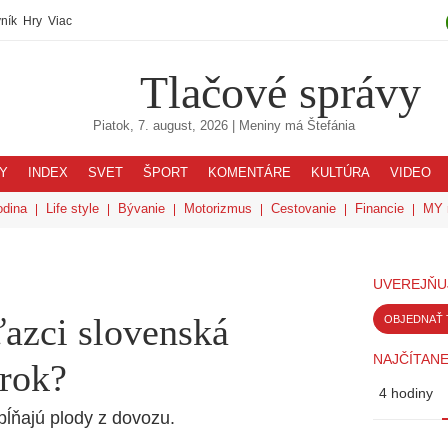
ník
Hry
Viac
Tlačové správy
Piatok, 7. august, 2026
| Meniny má
Štefánia
Y
INDEX
SVET
ŠPORT
KOMENTÁRE
KULTÚRA
VIDEO
odina
Life style
Bývanie
Motorizmus
Cestovanie
Financie
MY 
UVEREJŇU
ťazci slovenská
OBJEDNAŤ 
NAJČÍTANE
 rok?
4 hodiny
pĺňajú plody z dovozu.