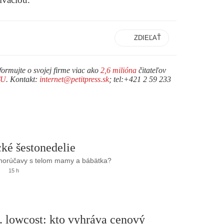
ZDIEĽAŤ
formujte o svojej firme viac ako
2,6 milióna
čitateľov
TU
. Kontakt:
internet@petitpress.sk
; tel:+421 2 59 233
ké šestonedelie
 horúčavy s telom mamy a bábätka?
15 h
. lowcost: kto vyhráva cenový