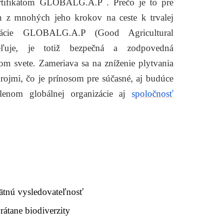
tifikátom
GLOBALG.A.P . Prečo je to pre
den z mnohých jeho krokov na ceste k trvalej
izácie GLOBALG.A.P (Good Agricultural
udeľuje, je totiž bezpečná a zodpovedná
m svete. Zameriava sa na zníženie plytvania
rojmi, čo je prínosom pre súčasné, aj budúce
lenom globálnej organizácie aj
spoločnosť
ätnú vysledovateľnosť
rátane biodiverzity