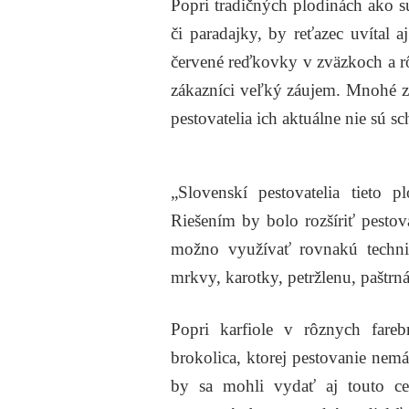
Popri tradičných plodinách ako s
či paradajky, by reťazec uvítal a
červené reďkovky v zväzkoch a rô
zákazníci veľký záujem. Mnohé z
pestovatelia ich aktuálne nie sú 
„Slovenskí pestovatelia tieto 
Riešením by bolo rozšíriť pesto
možno využívať rovnakú techni
mrkvy, karotky, petržlenu, paštrn
Popri karfiole v rôznych fare
brokolica, ktorej pestovanie nemá
by sa mohli vydať aj touto ce