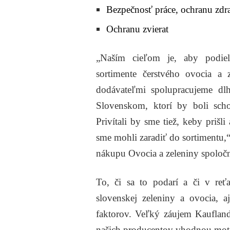
Bezpečnosť práce, ochranu zdr
Ochranu zvierat
„Naším cieľom je, aby podie
sortimente čerstvého ovocia a
dodávateľmi spolupracujeme dl
Slovenskom, ktorí by boli sch
Privítali by sme tiež, keby prišl
sme mohli zaradiť do sortimentu,
nákupu Ovocia a zeleniny spoloč
To, či sa to podarí a či v reťa
slovenskej zeleniny a ovocia, 
faktorov. Veľký záujem Kauflan
našich producentov vhodnou mot