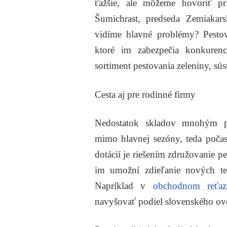
ťažšie, ale môžeme hovoriť pr
Šumichrast, predseda Zemiakar
vidíme hlavné problémy? Pestov
ktoré im zabezpečia konkurenci
sortiment pestovania zeleniny, sú
Cesta aj pre rodinné firmy
Nedostatok skladov mnohým p
mimo hlavnej sezóny, teda poča
dotácií je riešením združovanie p
im umožní zdieľanie nových tec
Napríklad v
obchodnom reťaz
navyšovať podiel slovenského ovo