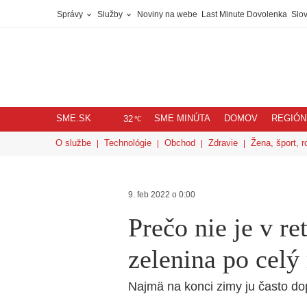
Správy
Služby
Noviny na webe
Last Minute Dovolenka
Slov
SME.SK
SME MINÚTA
DOMOV
REGIÓN
℃
32
O službe
Technológie
Obchod
Zdravie
Žena, šport, r
9. feb 2022 o 0:00
Prečo nie je v re
zelenina po celý
Najmä na konci zimy ju často do