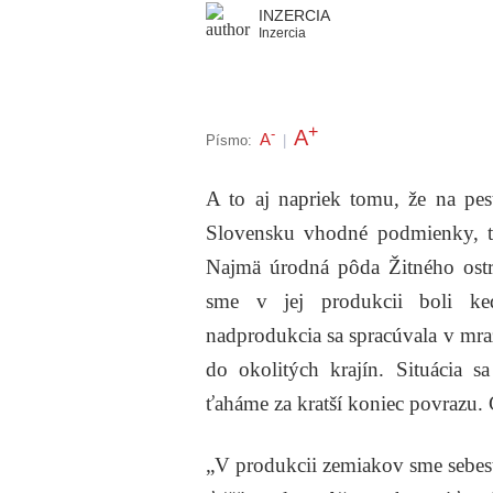
INZERCIA
Inzercia
+
A
-
A
Písmo:
|
A to aj napriek tomu, že na p
Slovensku vhodné podmienky, ta
Najmä úrodná pôda Žitného ostro
sme v jej produkcii boli ked
nadprodukcia sa spracúvala v mraz
do okolitých krajín. Situácia s
ťaháme za kratší koniec povrazu. 
„V produkcii zemiakov sme sebesta