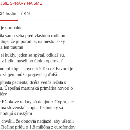
JŠIE SPRÁVY NA SME
7 dní
24 hodín
 je normálne
la samu seba pred vlastnou rodinou.
tuje, že ju porodila, namiesto lásky
la len traumu
 si kukly, jeden sa spýtal, odkiaľ sú.
a z Indie museli po útoku operovať
mohol kúpiť slovenské Tesco? Favorit je
o záujem môžu prejaviť aj ďalší
ímala pacienta, dcéra vedľa ležala s
u. Úspešná martinská primárka hovorí o
iéry
 Eštokove radary sú údajne z Cypru, ale
 má slovenskú stopu. Technicky sa
zhodujú s ruskými
 chválil, že obnovia nadjazd, aby ušetrili
e. Reálne prídu o 1,8 milióna z eurofondov