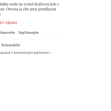
altka vedie na vrchol Kráľovej hole s
om. Otvoria ju ešte pred prestížnymi
i
KÝ OBSAH
Najnovšie
Najčítanejšie
 šestonedelie
upráce s komerčnými partnermi ›