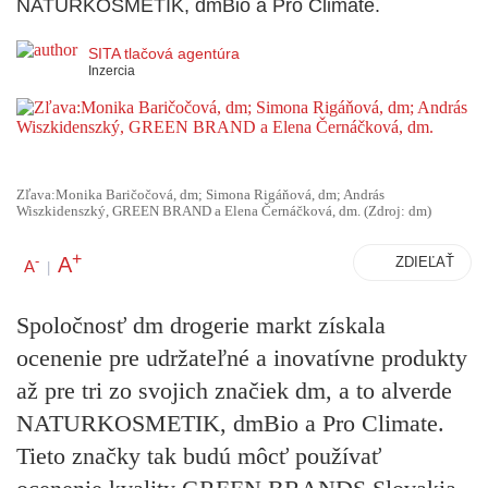
NATURKOSMETIK, dmBio a Pro Climate.
SITA tlačová agentúra
Inzercia
Zľava:Monika Baričočová, dm; Simona Rigáňová, dm; András
Wiszkidenszký, GREEN BRAND a Elena Černáčková, dm. (Zdroj: dm)
+
A
-
ZDIEĽAŤ
A
|
Spoločnosť dm drogerie markt získala
ocenenie pre udržateľné a inovatívne produkty
až pre tri zo svojich značiek dm, a to alverde
NATURKOSMETIK, dmBio a Pro Climate.
Tieto značky tak budú môcť používať