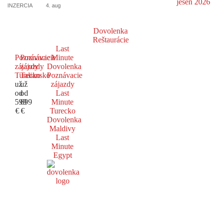
INZERCIA
4. aug
Dovolenka
Reštaurácie
Last
Poznávacie
Poznávacie
Minute
zájazdy
zájazdy
Dovolenka
Turecko
Taliansko
Poznávacie
už
už
zájazdy
od
od
Last
599
699
Minute
€
€
Turecko
Dovolenka
Maldivy
Last
Minute
Egypt