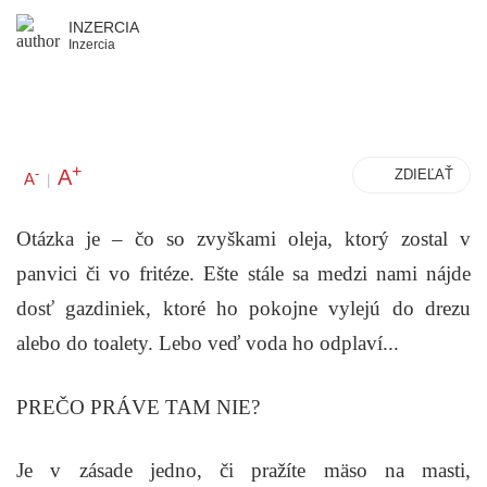
INZERCIA
Inzercia
+
A
-
ZDIEĽAŤ
A
|
Otázka je – čo so zvyškami oleja, ktorý zostal v
panvici či vo fritéze.
Ešte stále sa medzi nami nájde
dosť gazdiniek, ktoré ho pokojne vylejú do drezu
alebo do toalety. Lebo veď voda ho odplaví...
PREČO PRÁVE TAM NIE?
Je v zásade jedno, či pražíte mäso na masti,