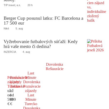
TIP travel, a.s.
20 h
Berger Cup posunul latku: FC Barcelona a
17 500 eur
Niké
5. aug
Vyžrebovanie futbalových súťaží: Kedy
hrá vaše mesto či dedina?
INZERCIA
4. aug
Dovolenka
Reštaurácie
Last
Poznávacie
Poznávacie
Minute
zájazdy
zájazdy
Dovolenka
Turecko
Taliansko
Poznávacie
už
už
zájazdy
od
od
Last
599
699
Minute
€
€
Turecko
Dovolenka