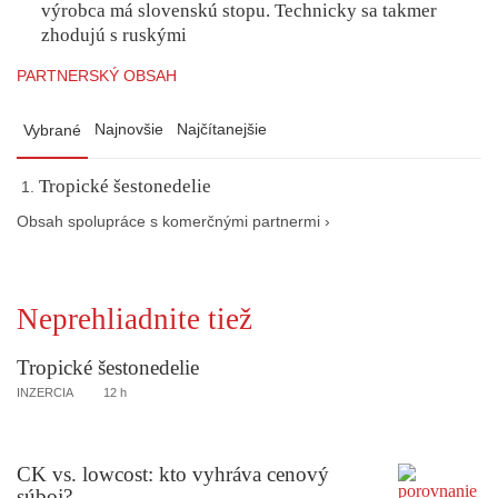
výrobca má slovenskú stopu. Technicky sa takmer
zhodujú s ruskými
PARTNERSKÝ OBSAH
Najnovšie
Najčítanejšie
Vybrané
Tropické šestonedelie
Obsah spolupráce s komerčnými partnermi ›
Neprehliadnite tiež
Tropické šestonedelie
INZERCIA
12 h
CK vs. lowcost: kto vyhráva cenový
súboj?