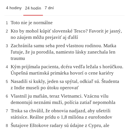
4 hodiny
7 dní
24 hodín
Toto nie je normálne
1
Kto by mohol kúpiť slovenské Tesco? Favorit je jasný,
2
no záujem môžu prejaviť aj ďalší
Zachránila samu seba pred vlastnou rodinou. Matka
3
ľutuje, že ju porodila, namiesto lásky zanechala len
traumu
Kým prijímala pacienta, dcéra vedľa ležala s horúčkou.
4
Úspešná martinská primárka hovorí o cene kariéry
Nasadili si kukly, jeden sa spýtal, odkiaľ sú. Študenta
5
z Indie museli po útoku operovať
Vlastnil ju mafián, teraz Vietnamci. Vzácnu vilu
6
demontujú neznámi muži, polícia zatiaľ nepomohla
Trnka sa chválil, že obnovia nadjazd, aby ušetrili
7
státisíce. Reálne prídu o 1,8 milióna z eurofondov
Šutajove Eštokove radary sú údajne z Cypru, ale
8