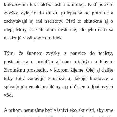
kokosovom tuku alebo rastlinnom oleji. Keď použité
zvyšky vylejete do drezu, prilepia sa na potrubie a
zachytávajú aj iné nečistoty. Platí to skutočne aj o
oleji, ktorý síce chladom nestuhne, ale jeho časti sa
usadzujú v záhyboch trubiek.
Tým, že šupnete zvyšky z panvice do toalety,
postaráte sa o problém aj nám ostatným a hlavne
životnému prostrediu, v ktorom žijeme. Olej aj ďalšie
tuky totiž zanášajú kanalizáciu, lákajú hlodavce a
spôsobujú nemalé problémy aj pri čistení odpadových
vôd.
A pritom nemusíme byť vášniví eko aktivisti, aby sme