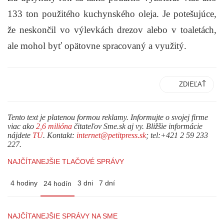
133 ton použitého kuchynského oleja
. Je potešujúce,
že neskončil vo výlevkách drezov alebo v toaletách,
ale mohol byť opätovne spracovaný a využitý.
ZDIEĽAŤ
Tento text je platenou formou reklamy. Informujte o svojej firme
viac ako
2,6 milióna
čitateľov Sme.sk aj vy. Bližšie informácie
nájdete
TU
. Kontakt:
internet@petitpress.sk
; tel:+421 2 59 233
227.
NAJČÍTANEJŠIE TLAČOVÉ SPRÁVY
4 hodiny
3 dni
7 dní
24 hodín
NAJČÍTANEJŠIE SPRÁVY NA SME