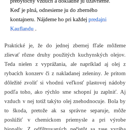
prebytočný vzduch a dôkladne ju uzavrieme.
Keď je plná, odnesieme ju do zberného
kontajneru. Nájdeme ho pri každej
predajni
Kauflandu
.
Praktické je, že do jednej zbernej fľaše môžeme
zlievať rôzne druhy použitých kuchynských olejov.
Teda nielen z vyprážania, ale napríklad aj olej z
rybacích konzerv či z nakladanej zeleniny. Je pritom
dôležité zvoliť si vhodnú veľkosť plastovej nádoby
podľa toho, ako rýchlo sme schopní ju zaplniť. Aj
vzduch v nej totiž takýto olej znehodnocuje. Bola by
to škoda, pretože ak sa správne separuje, môže
poslúžiť v chemickom priemysle a pri výrobe
biopalív. Z odfiltrovaných nečistôt sa zase vyrába