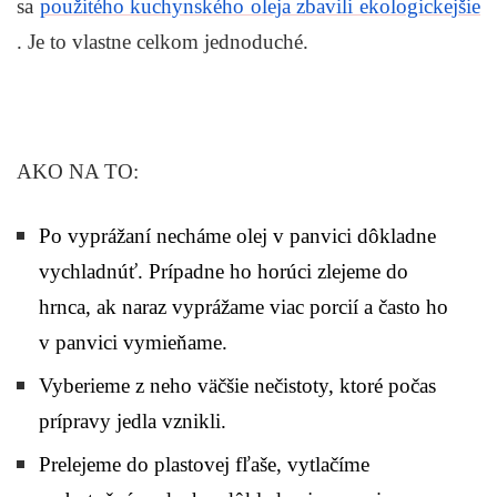
sa
použitého kuchynského oleja zbavili ekologickejšie
. Je to vlastne celkom jednoduché.
AKO NA TO:
Po vyprážaní necháme olej v panvici dôkladne
vychladnúť. Prípadne ho horúci zlejeme do
hrnca, ak naraz vyprážame viac porcií a často ho
v panvici vymieňame.
Vyberieme z neho väčšie nečistoty, ktoré počas
prípravy jedla vznikli.
Prelejeme do plastovej fľaše, vytlačíme