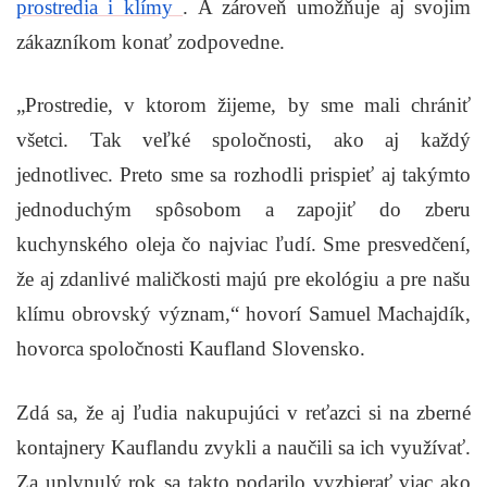
prostredia i klímy
. A zároveň umožňuje aj svojim
zákazníkom konať zodpovedne.
„Prostredie, v ktorom žijeme, by sme mali chrániť
všetci. Tak veľké spoločnosti, ako aj každý
jednotlivec. Preto sme sa rozhodli prispieť aj takýmto
jednoduchým spôsobom a zapojiť do zberu
kuchynského oleja čo najviac ľudí. Sme presvedčení,
že aj zdanlivé maličkosti majú pre ekológiu a pre našu
klímu obrovský význam,“
hovorí Samuel Machajdík,
hovorca spoločnosti Kaufland Slovensko.
Zdá sa, že aj ľudia nakupujúci v reťazci si na zberné
kontajnery Kauflandu zvykli a naučili sa ich využívať.
Za uplynulý rok sa takto podarilo vyzbierať viac ako