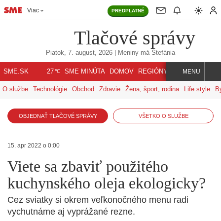
Viac
PREDPLATNÉ
Tlačové správy
Piatok, 7. august, 2026
| Meniny má
Štefánia
℃
SME.SK
SME MINÚTA
DOMOV
REGIÓNY
INDEX
SVET
27
MENU
O službe
Technológie
Obchod
Zdravie
Žena, šport, rodina
Life style
B
OBJEDNAŤ TLAČOVÉ SPRÁVY
VŠETKO O SLUŽBE
15. apr 2022 o 0:00
Viete sa zbaviť použitého
kuchynského oleja ekologicky?
Cez sviatky si okrem veľkonočného menu radi
vychutnáme aj vyprážané rezne.