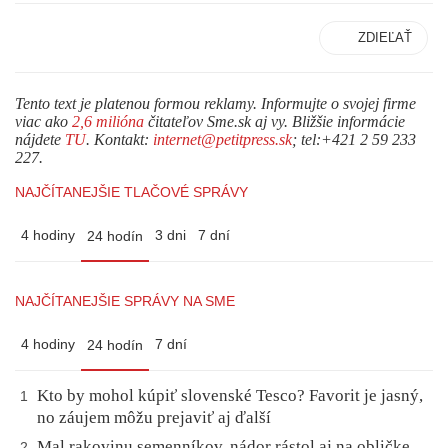
ZDIEĽAŤ
Tento text je platenou formou reklamy. Informujte o svojej firme
viac ako
2,6 milióna
čitateľov Sme.sk aj vy. Bližšie informácie
nájdete
TU
. Kontakt:
internet@petitpress.sk
; tel:+421 2 59 233
227.
NAJČÍTANEJŠIE TLAČOVÉ SPRÁVY
4 hodiny
3 dni
7 dní
24 hodín
NAJČÍTANEJŠIE SPRÁVY NA SME
4 hodiny
7 dní
24 hodín
Kto by mohol kúpiť slovenské Tesco? Favorit je jasný,
1
no záujem môžu prejaviť aj ďalší
Mal rakovinu semenníkov, nádor rástol aj na obličke.
2