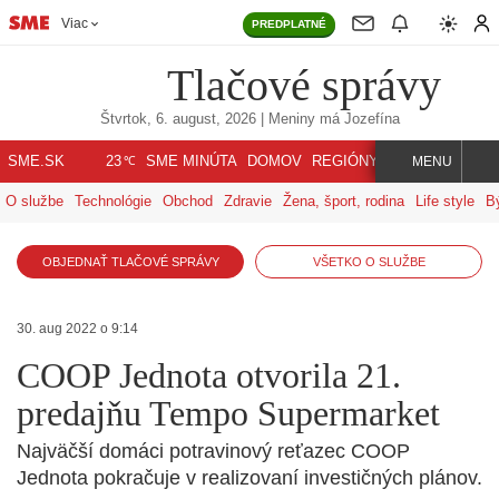
Viac
PREDPLATNÉ
Tlačové správy
Štvrtok, 6. august, 2026
| Meniny má
Jozefína
℃
SME.SK
SME MINÚTA
DOMOV
REGIÓNY
INDEX
SVET
23
MENU
O službe
Technológie
Obchod
Zdravie
Žena, šport, rodina
Life style
B
OBJEDNAŤ TLAČOVÉ SPRÁVY
VŠETKO O SLUŽBE
30. aug 2022 o 9:14
COOP Jednota otvorila 21.
predajňu Tempo Supermarket
Najväčší domáci potravinový reťazec COOP
Jednota pokračuje v realizovaní investičných plánov.