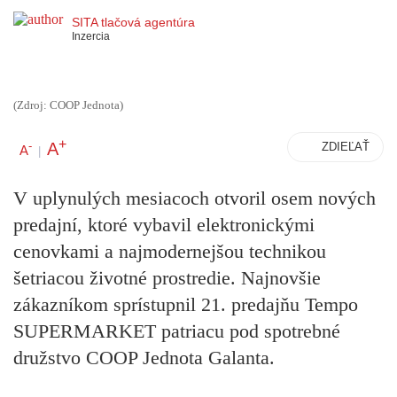
SITA tlačová agentúra
Inzercia
(Zdroj: COOP Jednota)
+
A
-
ZDIEĽAŤ
A
|
V uplynulých mesiacoch otvoril osem nových
predajní, ktoré vybavil elektronickými
cenovkami a najmodernejšou technikou
šetriacou životné prostredie. Najnovšie
zákazníkom sprístupnil 21. predajňu Tempo
SUPERMARKET patriacu pod spotrebné
družstvo COOP Jednota Galanta.