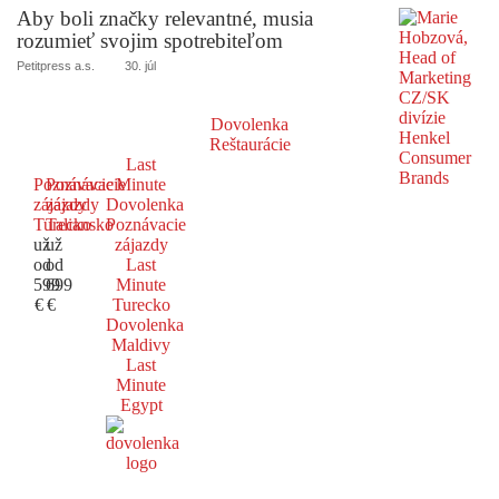
Aby boli značky relevantné, musia
rozumieť svojim spotrebiteľom
Petitpress a.s.
30. júl
Dovolenka
Reštaurácie
Last
Poznávacie
Poznávacie
Minute
zájazdy
zájazdy
Dovolenka
Turecko
Taliansko
Poznávacie
už
už
zájazdy
od
od
Last
599
699
Minute
€
€
Turecko
Dovolenka
Maldivy
Last
Minute
Egypt