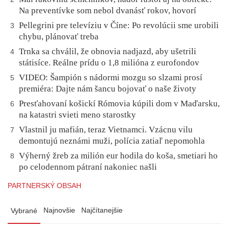
Na preventívke som nebol dvanásť rokov, hovorí
Pellegrini pre televíziu v Číne: Po revolúcii sme urobili
3
chybu, plánovať treba
Trnka sa chválil, že obnovia nadjazd, aby ušetrili
4
státisíce. Reálne prídu o 1,8 milióna z eurofondov
VIDEO: Šampión s nádormi mozgu so slzami prosí
5
premiéra: Dajte nám šancu bojovať o naše životy
Presťahovaní košickí Rómovia kúpili dom v Maďarsku,
6
na katastri svieti meno starostky
Vlastnil ju mafián, teraz Vietnamci. Vzácnu vilu
7
demontujú neznámi muži, polícia zatiaľ nepomohla
Výherný žreb za milión eur hodila do koša, smetiari ho
8
po celodennom pátraní nakoniec našli
PARTNERSKÝ OBSAH
Najnovšie
Najčítanejšie
Vybrané