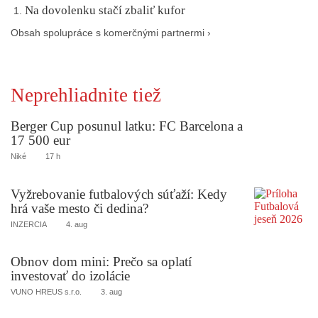
Na dovolenku stačí zbaliť kufor
Obsah spolupráce s komerčnými partnermi ›
Neprehliadnite tiež
Berger Cup posunul latku: FC Barcelona a
17 500 eur
Niké
17 h
Vyžrebovanie futbalových súťaží: Kedy
hrá vaše mesto či dedina?
INZERCIA
4. aug
Obnov dom mini: Prečo sa oplatí
investovať do izolácie
VUNO HREUS s.r.o.
3. aug