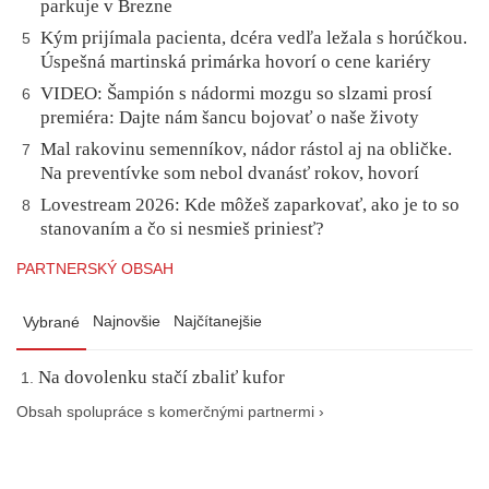
parkuje v Brezne
Kým prijímala pacienta, dcéra vedľa ležala s horúčkou.
5
Úspešná martinská primárka hovorí o cene kariéry
VIDEO: Šampión s nádormi mozgu so slzami prosí
6
premiéra: Dajte nám šancu bojovať o naše životy
Mal rakovinu semenníkov, nádor rástol aj na obličke.
7
Na preventívke som nebol dvanásť rokov, hovorí
Lovestream 2026: Kde môžeš zaparkovať, ako je to so
8
stanovaním a čo si nesmieš priniesť?
PARTNERSKÝ OBSAH
Najnovšie
Najčítanejšie
Vybrané
Na dovolenku stačí zbaliť kufor
Obsah spolupráce s komerčnými partnermi ›