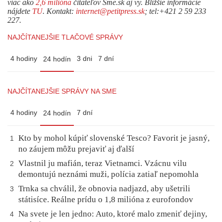
viac ako
2,6 milióna
čitateľov Sme.sk aj vy. Bližšie informácie
nájdete
TU
. Kontakt:
internet@petitpress.sk
; tel:+421 2 59 233
227.
NAJČÍTANEJŠIE TLAČOVÉ SPRÁVY
4 hodiny
3 dni
7 dní
24 hodín
NAJČÍTANEJŠIE SPRÁVY NA SME
4 hodiny
7 dní
24 hodín
Kto by mohol kúpiť slovenské Tesco? Favorit je jasný,
1
no záujem môžu prejaviť aj ďalší
Vlastnil ju mafián, teraz Vietnamci. Vzácnu vilu
2
demontujú neznámi muži, polícia zatiaľ nepomohla
Trnka sa chválil, že obnovia nadjazd, aby ušetrili
3
státisíce. Reálne prídu o 1,8 milióna z eurofondov
Na svete je len jedno: Auto, ktoré malo zmeniť dejiny,
4