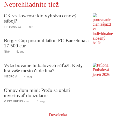
Neprehliadnite tiež
CK vs. lowcost: kto vyhráva cenový
súboj?
TIP travel, a.s.
5 h
Berger Cup posunul latku: FC Barcelona a
17 500 eur
Niké
5. aug
Vyžrebovanie futbalových súťaží: Kedy
hrá vaše mesto či dedina?
INZERCIA
4. aug
Obnov dom mini: Prečo sa oplatí
investovať do izolácie
VUNO HREUS s.r.o.
3. aug
Dovolenka