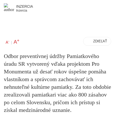
INZERCIA
Inzercia
+
A
-
ZDIEĽAŤ
A
|
Odbor preventívnej údržby Pamiatkového
úradu SR vytvorený vďaka projektom
Pro
Monumenta
už desať rokov úspešne pomáha
vlastníkom a správcom zachovávať ich
nehnuteľné kultúrne pamiatky. Za toto obdobie
zrealizovali pamiatkari
viac ako 800 zásahov
po celom Slovensku, pričom ich prístup si
získal medzinárodné uznanie.