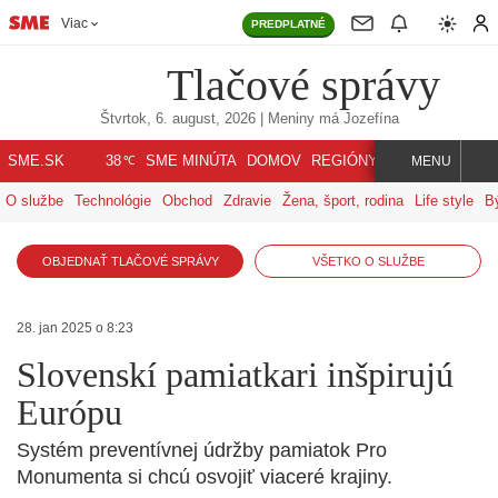
Viac
PREDPLATNÉ
Tlačové správy
Štvrtok, 6. august, 2026
| Meniny má
Jozefína
℃
SME.SK
SME MINÚTA
DOMOV
REGIÓNY
INDEX
SVET
38
MENU
O službe
Technológie
Obchod
Zdravie
Žena, šport, rodina
Life style
B
OBJEDNAŤ TLAČOVÉ SPRÁVY
VŠETKO O SLUŽBE
28. jan 2025 o 8:23
Slovenskí pamiatkari inšpirujú
Európu
Systém preventívnej údržby pamiatok Pro
Monumenta si chcú osvojiť viaceré krajiny.