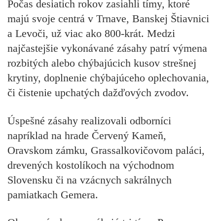
Počas desiatich rokov zasiahli tímy, ktoré
majú svoje centrá v
Trnave, Banskej Štiavnici
a Levoči
, už viac ako 800-krát. Medzi
najčastejšie vykonávané zásahy patrí výmena
rozbitých alebo chýbajúcich kusov strešnej
krytiny, doplnenie chýbajúceho oplechovania,
či čistenie upchatých dažďových zvodov.
Úspešné zásahy realizovali odborníci
napríklad na
hrade Červený Kameň,
Oravskom zámku, Grassalkovičovom paláci,
drevených kostolíkoch na východnom
Slovensku
či na vzácnych
sakrálnych
pamiatkach Gemera
.