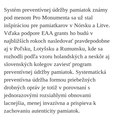
Systém preventívnej údržby pamiatok známy
pod menom
Pro Monumenta
sa už stal
inšpiráciou pre pamiatkarov
v Nórsku a Litve
.
Vďaka podpore
EAA grants
ho budú v
najbližších rokoch nasledovať pravdepodobne
aj v
Poľsku, Lotyšsku a Rumunsku
, kde sa
rozhodli podľa vzoru holandských a neskôr aj
slovenských kolegov zaviesť program
preventívnej údržby pamiatok. Systematická
preventívna údržba formou priebežných
drobných opráv je totiž v porovnaní s
jednorazovými rozsiahlymi obnovami
l
acnejšia, menej invazívna
a prispieva k
zachovaniu
autenticity
pamiatok.