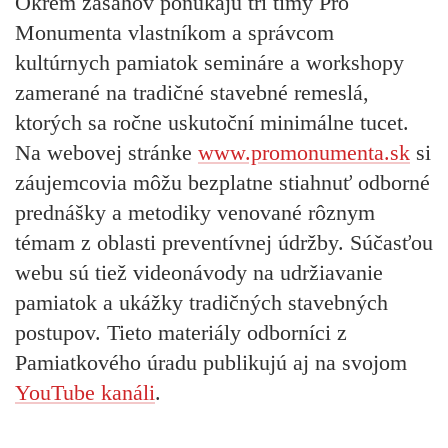
Okrem zásahov ponúkajú tri tímy Pro
Monumenta vlastníkom a správcom
kultúrnych pamiatok
semináre a workshopy
zamerané na tradičné stavebné remeslá,
ktorých sa ročne uskutoční minimálne tucet.
Na webovej stránke
www.promonumenta.sk
si
záujemcovia môžu
bezplatne stiahnuť
odborné
prednášky a metodiky venované rôznym
témam z oblasti preventívnej údržby. Súčasťou
webu sú tiež
videonávody
na udržiavanie
pamiatok a ukážky tradičných stavebných
postupov. Tieto materiály odborníci z
Pamiatkového úradu publikujú aj na svojom
YouTube kanáli
.