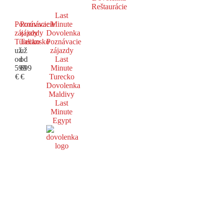
Reštaurácie
Last
Poznávacie
Poznávacie
Minute
zájazdy
zájazdy
Dovolenka
Turecko
Taliansko
Poznávacie
už
už
zájazdy
od
od
Last
599
699
Minute
€
€
Turecko
Dovolenka
Maldivy
Last
Minute
Egypt