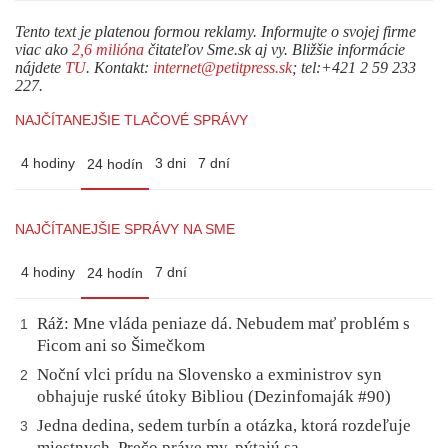
Tento text je platenou formou reklamy. Informujte o svojej firme
viac ako
2,6 milióna
čitateľov Sme.sk aj vy. Bližšie informácie
nájdete
TU
. Kontakt:
internet@petitpress.sk
; tel:+421 2 59 233
227.
NAJČÍTANEJŠIE TLAČOVÉ SPRÁVY
4 hodiny
3 dni
7 dní
24 hodín
NAJČÍTANEJŠIE SPRÁVY NA SME
4 hodiny
7 dní
24 hodín
Ráž: Mne vláda peniaze dá. Nebudem mať problém s
1
Ficom ani so Šimečkom
Noční vlci prídu na Slovensko a exministrov syn
2
obhajuje ruské útoky Bibliou (Dezinfomaják #90)
Jedna dedina, sedem turbín a otázka, ktorá rozdeľuje
3
miestnych. Prečo práve my, pýtajú sa