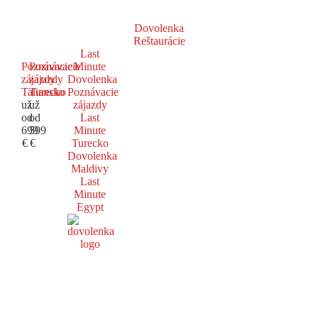
Dovolenka
Reštaurácie
Last
Poznávacie
Poznávacie
Minute
zájazdy
zájazdy
Dovolenka
Taliansko
Turecko
Poznávacie
už
už
zájazdy
od
od
Last
699
599
Minute
€
€
Turecko
Dovolenka
Maldivy
Last
Minute
Egypt