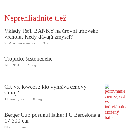
Neprehliadnite tiež
Vklady J&T BANKY na úrovni trhového
vrcholu. Kedy dávajú zmysel?
SITA tlačová agentúra
9 h
Tropické šestonedelie
INZERCIA
7. aug
CK vs. lowcost: kto vyhráva cenový
súboj?
TIP travel, a.s.
6. aug
Berger Cup posunul latku: FC Barcelona a
17 500 eur
Niké
5. aug