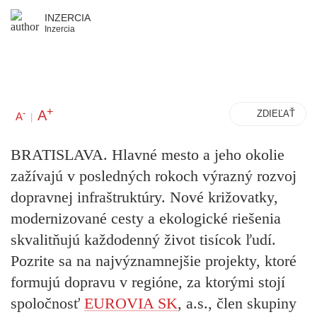
INZERCIA
Inzercia
+
A
-
ZDIEĽAŤ
A
|
BRATISLAVA.
Hlavné mesto a jeho okolie
zažívajú v posledných rokoch výrazný rozvoj
dopravnej infraštruktúry. Nové križovatky,
modernizované cesty a ekologické riešenia
skvalitňujú každodenný život tisícok ľudí.
Pozrite sa na najvýznamnejšie projekty, ktoré
formujú dopravu v regióne, za ktorými stojí
spoločnosť
EUROVIA SK
, a.s., člen skupiny