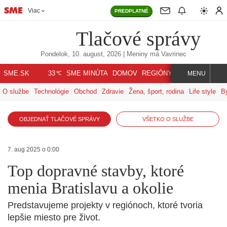
Viac
PREDPLATNÉ
Tlačové správy
Pondelok, 10. august, 2026
| Meniny má
Vavrinec
℃
SME.SK
SME MINÚTA
DOMOV
REGIÓNY
INDEX
SVET
33
MENU
O službe
Technológie
Obchod
Zdravie
Žena, šport, rodina
Life style
B
OBJEDNAŤ TLAČOVÉ SPRÁVY
VŠETKO O SLUŽBE
7. aug 2025 o 0:00
Top dopravné stavby, ktoré
menia Bratislavu a okolie
Predstavujeme projekty v regiónoch, ktoré tvoria
lepšie miesto pre život.