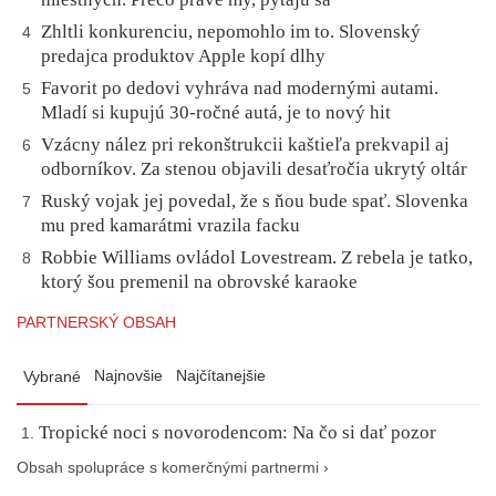
Zhltli konkurenciu, nepomohlo im to. Slovenský
4
predajca produktov Apple kopí dlhy
Favorit po dedovi vyhráva nad modernými autami.
5
Mladí si kupujú 30-ročné autá, je to nový hit
Vzácny nález pri rekonštrukcii kaštieľa prekvapil aj
6
odborníkov. Za stenou objavili desaťročia ukrytý oltár
Ruský vojak jej povedal, že s ňou bude spať. Slovenka
7
mu pred kamarátmi vrazila facku
Robbie Williams ovládol Lovestream. Z rebela je tatko,
8
ktorý šou premenil na obrovské karaoke
PARTNERSKÝ OBSAH
Najnovšie
Najčítanejšie
Vybrané
Tropické noci s novorodencom: Na čo si dať pozor
Obsah spolupráce s komerčnými partnermi ›