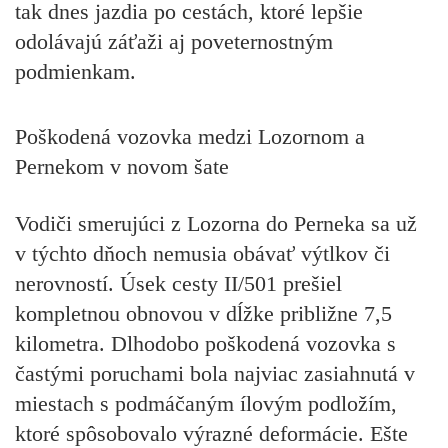
tak dnes jazdia po cestách, ktoré lepšie
odolávajú záťaži aj poveternostným
podmienkam.
Poškodená vozovka medzi Lozornom a
Pernekom v novom šate
Vodiči smerujúci z Lozorna do Perneka sa už
v týchto dňoch nemusia obávať výtlkov či
nerovností. Úsek cesty II/501 prešiel
kompletnou obnovou v dĺžke približne 7,5
kilometra. Dlhodobo poškodená vozovka s
častými poruchami bola najviac zasiahnutá v
miestach s podmáčaným ílovým podložím,
ktoré spôsobovalo výrazné deformácie. Ešte