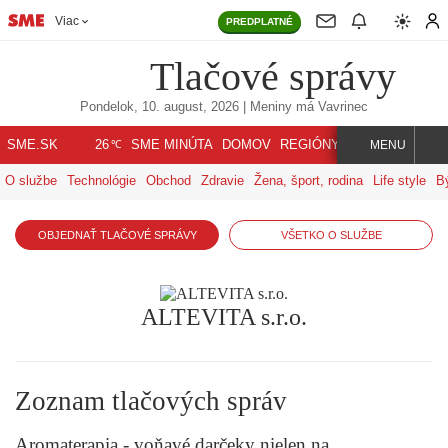
Viac
PREDPLATNÉ
Tlačové správy
Pondelok, 10. august, 2026
| Meniny má
Vavrinec
℃
SME.SK
SME MINÚTA
DOMOV
REGIÓNY
INDEX
SVET
26
MENU
O službe
Technológie
Obchod
Zdravie
Žena, šport, rodina
Life style
B
OBJEDNAŤ TLAČOVÉ SPRÁVY
VŠETKO O SLUŽBE
ALTEVITA s.r.o.
Zoznam tlačových správ
Aromaterapia - voňavé darčeky nielen na