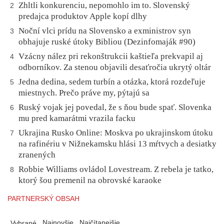
Zhltli konkurenciu, nepomohlo im to. Slovenský
2
predajca produktov Apple kopí dlhy
Noční vlci prídu na Slovensko a exministrov syn
3
obhajuje ruské útoky Bibliou (Dezinfomaják #90)
Vzácny nález pri rekonštrukcii kaštieľa prekvapil aj
4
odborníkov. Za stenou objavili desaťročia ukrytý oltár
Jedna dedina, sedem turbín a otázka, ktorá rozdeľuje
5
miestnych. Prečo práve my, pýtajú sa
Ruský vojak jej povedal, že s ňou bude spať. Slovenka
6
mu pred kamarátmi vrazila facku
Ukrajina Rusko Online: Moskva po ukrajinskom útoku
7
na rafinériu v Nižnekamsku hlási 13 mŕtvych a desiatky
zranených
Robbie Williams ovládol Lovestream. Z rebela je tatko,
8
ktorý šou premenil na obrovské karaoke
PARTNERSKÝ OBSAH
Najnovšie
Najčítanejšie
Vybrané