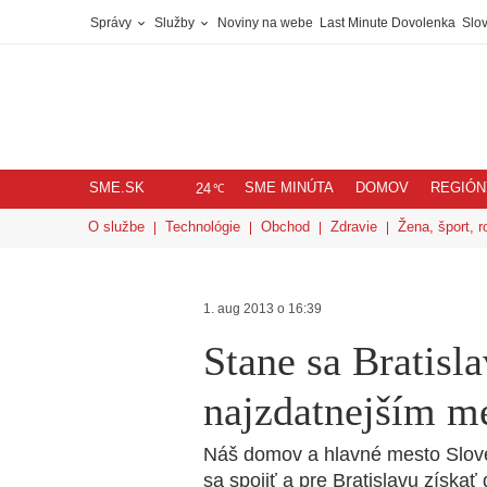
Správy
Služby
Noviny na webe
Last Minute Dovolenka
Slov
SME.SK
SME MINÚTA
DOMOV
REGIÓN
℃
24
O službe
Technológie
Obchod
Zdravie
Žena, šport, r
1. aug 2013 o 16:39
Stane sa Bratisl
najzdatnejším m
Náš domov a hlavné mesto Slove
sa spojiť a pre Bratislavu získať ď