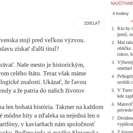
NAJČÍTANE
4 hodiny
ZDIEĽAŤ
Kto by 
1
.
jasný, n
venska stojí pred veľkou výzvou.
Mal rako
2
.
lavu získať ďalší titul?
obličke
rokov, h
Výherný 
3
.
rávať. Naše mesto je historickým,
smetiari
om celého štátu. Teraz však máme
Pellegri
4
.
logické znalosti. Ukázať, že ľavou
urobili 
ndy a že patria do našich životov
V Tureck
5
.
kde zapl
Matovič
6
.
ha len bohatá história. Takmer na každom
priviedo
é módne hity a zďaleka sa nejedná len o
Dividen
7
.
artfóny, v kaviarňach nám spoločnosť
vyplácan
booky. Poďme teda aj zvyšku Slovenska
Z luxusn
8
.