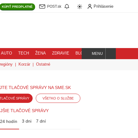
Prihlásenie
POST.sk
KÚPIŤ
PREDPLATNÉ
AUTO
TECH
ŽENA
ZDRAVIE
BLOG
MENU
Hľadaj
regióny
Korzár
Ostatné
JTE TLAČOVÉ SPRÁVY NA SME.SK
TLAČOVÉ SPRÁVY
VŠETKO O SLUŽBE
JŠIE TLAČOVÉ SPRÁVY
3 dni
7 dní
24 hodín