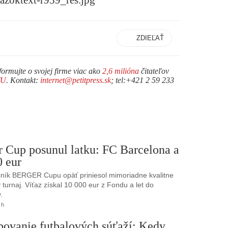
ZDIEĽAŤ
formujte o svojej firme viac ako
2,6 milióna
čitateľov
TU
. Kontakt:
internet@petitpress.sk
; tel:+421 2 59 233
r Cup posunul latku: FC Barcelona a
0 eur
ník BERGER Cupu opäť priniesol mimoriadne kvalitne
turnaj. Víťaz získal 10 000 eur z Fondu a let do
.
 h
bovanie futbalových súťaží: Kedy