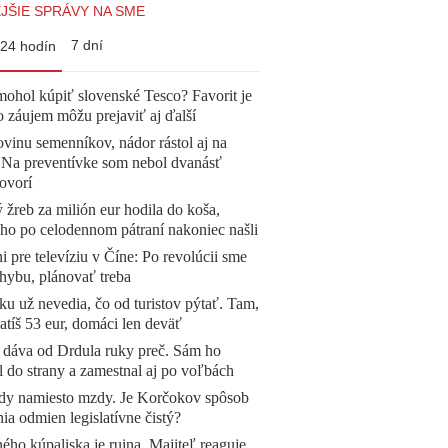
JŠIE SPRÁVY NA SME
7 dní
24 hodín
mohol kúpiť slovenské Tesco? Favorit je
o záujem môžu prejaviť aj ďalší
vinu semenníkov, nádor rástol aj na
. Na preventívke som nebol dvanásť
ovorí
žreb za milión eur hodila do koša,
 ho po celodennom pátraní nakoniec našli
ni pre televíziu v Číne: Po revolúcii sme
chybu, plánovať treba
u už nevedia, čo od turistov pýtať. Tam,
atíš 53 eur, domáci len deväť
 dáva od Drdula ruky preč. Sám ho
l do strany a zamestnal aj po voľbách
dy namiesto mzdy. Je Korčokov spôsob
ia odmien legislatívne čistý?
ého kúpaliska je ruina. Majiteľ reaguje