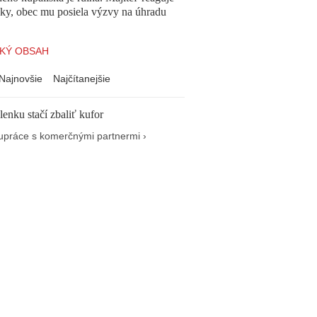
cky, obec mu posiela výzvy na úhradu
KÝ OBSAH
Najnovšie
Najčítanejšie
enku stačí zbaliť kufor
upráce s komerčnými partnermi ›