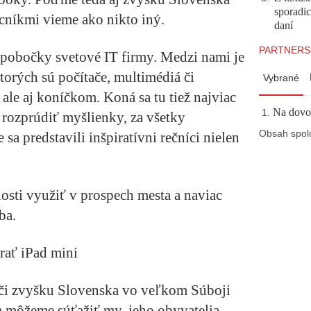
sporadi
ocníkmi vieme ako nikto iný.
daní
PARTNERS
 pobočky svetové IT firmy. Medzi nami je
torých sú počítače, multimédiá či
Vybrané
ale aj koníčkom. Koná sa tu tiež najviac
Na dovol
 rozprúdiť myšlienky, za všetky
Obsah spol
 predstavili inšpiratívni rečníci nielen
sti využiť v prospech mesta a naviac
ba.
rať iPad mini
voči zvyšku Slovenska vo veľkom Súboji
 môžeme súťažiť my, jeho obyvatelia.