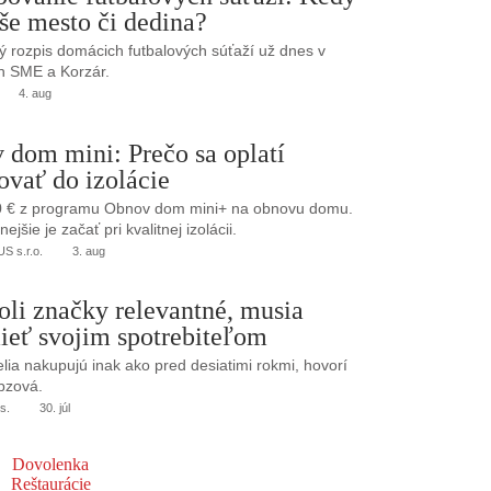
še mesto či dedina?
 rozpis domácich futbalových súťaží už dnes v
h SME a Korzár.
4. aug
 dom mini: Prečo sa oplatí
ovať do izolácie
0 € z programu Obnov dom mini+ na obnovu domu.
jšie je začať pri kvalitnej izolácii.
 s.r.o.
3. aug
oli značky relevantné, musia
ieť svojim spotrebiteľom
elia nakupujú inak ako pred desiatimi rokmi, hovorí
bzová.
s.
30. júl
Dovolenka
Reštaurácie