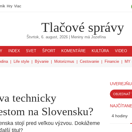
ník
Hry
Viac
Tlačové správy
Štvrtok, 6. august, 2026
| Meniny má
Jozefína
Y
INDEX
SVET
ŠPORT
KOMENTÁRE
KULTÚRA
VIDEO
odina
Life style
Bývanie
Motorizmus
Cestovanie
Financie
MY 
UVEREJŇU
ava technicky
OBJEDNAŤ 
NAJČÍTANE
estom na Slovensku?
4 hodiny
nska stojí pred veľkou výzvou. Dokážeme
alší titul?