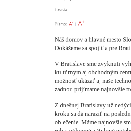
Inzercia
+
A
-
A
Písmo:
|
Náš domov a hlavné mesto Slo
Dokážeme sa spojiť a pre Bratis
V Bratislave sme zvyknutí vyh
kultúrnym aj obchodným centr
možnosť ukázať aj naše techno
zadnou prijímame najnovšie tre
Z dnešnej Bratislavy už nedýc
kroku sa dá naraziť na posledn
oblečenie. Máme najnovšie sm
robia výkonné a štýlové note