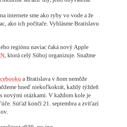
a internete sme ako ryby vo vode a že
ac, ako ich počítače. Vyhlásme Bratislavu
ného regiónu naviac čaká nový Apple
AN
, ktorá celý Súboj organizuje. Snažme
acebooku
a Bratislava v ňom nemôže
 môžeme hneď niekoľkokrát, každý týždeň
 s novými otázkami. V každom kole je
če. Súťaž končí 21. septembra a zvíťazí
dov.