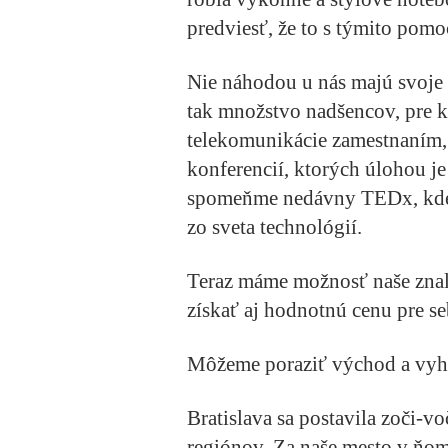
predviesť, že to s týmito pom
Nie náhodou u nás majú svoje
tak množstvo nadšencov, pre k
telekomunikácie zamestnaním, 
konferencií, ktorých úlohou je
spomeňme nedávny TEDx, kde sa
zo sveta technológií.
Teraz máme možnosť naše znalo
získať aj hodnotnú cenu pre se
Môžeme poraziť východ a vyh
Bratislava sa postavila zoči-
regiónov. Za naše mesto v ňom