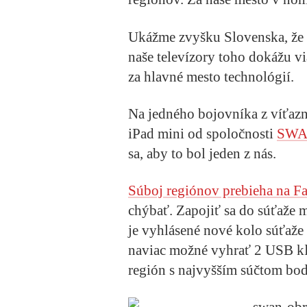
Ukážme zvyšku Slovenska, že n
naše televízory toho dokážu vi
za hlavné mesto technológií.
Na jedného bojovníka z víťaz
iPad mini od spoločnosti
SW
sa, aby to bol jeden z nás.
Súboj regiónov prebieha na F
chýbať. Zapojiť sa do súťaže
je vyhlásené nové kolo súťaže
naviac možné vyhrať 2 USB kľú
región s najvyšším súčtom bo