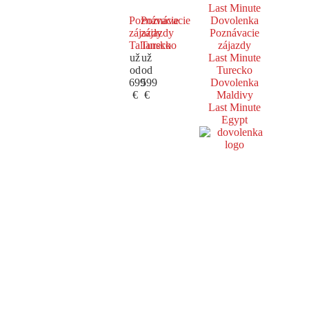
Last Minute
Poznávacie
Poznávacie
Dovolenka
zájazdy
zájazdy
Poznávacie
Taliansko
Turecko
zájazdy
už
už
Last Minute
od
od
Turecko
699
599
Dovolenka
€
€
Maldivy
Last Minute
Egypt