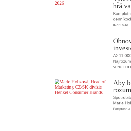
hrá va
Kompletný
denníkoc
INZERCIA
Obnov
invest
Až 11 00
Najrozumne
VUNO HREUS
Aby b
rozum
Spotrebit
Marie Ho
Petitpress a.