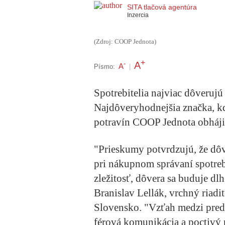
SITA tlačová agentúra
Inzercia
(Zdroj: COOP Jednota)
+
A
-
A
Písmo:
|
Spotrebitelia najviac dôveruj
Najdôveryhodnejšia značka, kd
potravín COOP Jednota obhájil
"Prieskumy potvrdzujú, že dôv
pri nákupnom správaní spotreb
zležitosť, dôvera sa buduje dl
Branislav Lellák, vrchný riad
Slovensko. "Vzťah medzi pred
férová komunikácia a poctivý p