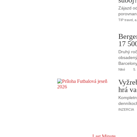
Zájazd od
porovnani
TIP travel, a
Berge
17 50
Druhý roč
obsadený 
Barcelony
Niké
5.
Vyžre
hrá va
Kompletný
denníkoc
INZERCIA
Last Minute