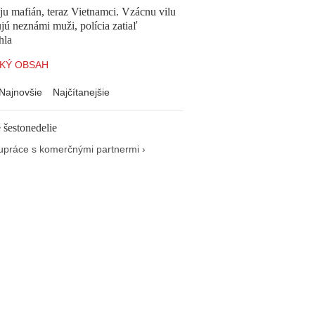
 ju mafián, teraz Vietnamci. Vzácnu vilu
ú neznámi muži, polícia zatiaľ
hla
KÝ OBSAH
Najnovšie
Najčítanejšie
 šestonedelie
upráce s komerčnými partnermi ›