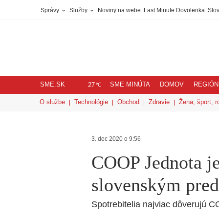
Správy
Služby
Noviny na webe
Last Minute Dovolenka
Slov
SME.SK
SME MINÚTA
DOMOV
REGIÓN
℃
27
O službe
Technológie
Obchod
Zdravie
Žena, šport, r
3. dec 2020 o 9:56
COOP Jednota je
slovenským pred
Spotrebitelia najviac dôverujú 