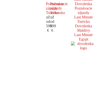
Poznávacie
Poznávacie
Dovolenka
zájazdy
zájazdy
Poznávacie
Turecko
Taliansko
zájazdy
už
už
Last Minute
od
od
Turecko
599
699
Dovolenka
€
€
Maldivy
Last Minute
Egypt