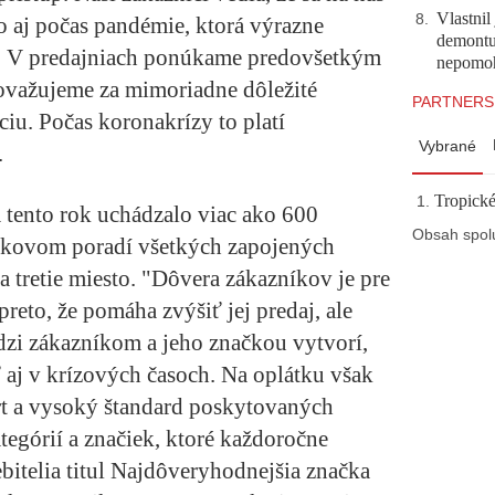
Vlastnil
8
.
o aj počas pandémie, ktorá výrazne
demontuj
e. V predajniach ponúkame predovšetkým
nepomo
ovažujeme za mimoriadne dôležité
PARTNERS
u. Počas koronakrízy to platí
Vybrané
.
Tropické
 tento rok uchádzalo viac ako 600
Obsah spol
elkovom poradí všetkých zapojených
 tretie miesto. "Dôvera zákazníkov je pre
reto, že pomáha zvýšiť jej predaj, ale
dzi zákazníkom a jeho značkou vytvorí,
 aj v krízových časoch. Na oplátku však
rt a vysoký štandard poskytovaných
ategórií a značiek, ktoré každoročne
bitelia titul Najdôveryhodnejšia značka