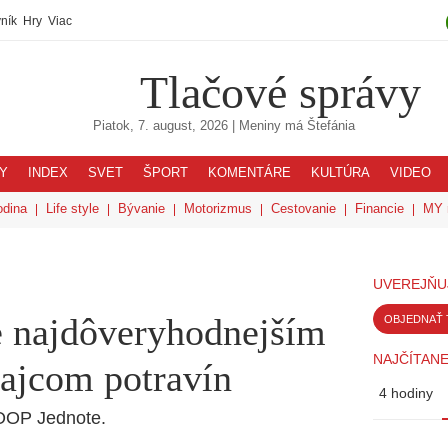
ník
Hry
Viac
Tlačové správy
Piatok, 7. august, 2026
| Meniny má
Štefánia
Y
INDEX
SVET
ŠPORT
KOMENTÁRE
KULTÚRA
VIDEO
odina
Life style
Bývanie
Motorizmus
Cestovanie
Financie
MY 
UVEREJŇU
 najdôveryhodnejším
OBJEDNAŤ 
NAJČÍTANE
ajcom potravín
4 hodiny
COOP Jednote.