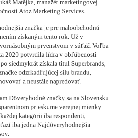
Lukáš Matějka, manažér marketingovej
očnosti Atoz Marketing Services.
hodnejšia značka je pre maloobchodnú
nením získaným tento rok. Už v
tvornásobným prvenstvom v súťaži Voľba
ka 2020 potvrdila lídra v obľúbenosti
 po siedmykrát získala titul Superbrands,
načke odzrkadľujúcej silu brandu,
inovovať a neustále napredovať.
ram Dôveryhodné značky sa na Slovensku
nsparentnom prieskume verejnej mienky
 každej kategórii iba respondenti,
íťazí iba jedna Najdôveryhodnejšia
sov.