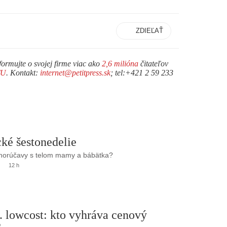
ZDIEĽAŤ
formujte o svojej firme viac ako
2,6 milióna
čitateľov
TU
. Kontakt:
internet@petitpress.sk
; tel:+421 2 59 233
ké šestonedelie
 horúčavy s telom mamy a bábätka?
12 h
. lowcost: kto vyhráva cenový
?