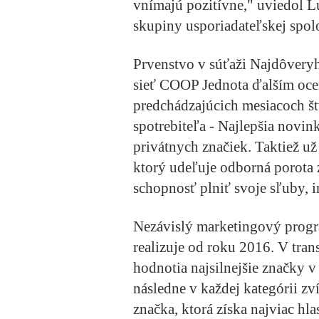
vnímajú pozitívne," uviedol 
skupiny usporiadateľskej spol
Prvenstvo v súťaži Najdôvery
sieť COOP Jednota ďalším oce
predchádzajúcich mesiacoch š
spotrebiteľa - Najlepšia novin
privátnych značiek. Taktiež už
ktorý udeľuje
odborná porota z
schopnosť plniť svoje sľuby, 
Nezávislý marketingový prog
realizuje od roku 2016. V tra
hodnotia najsilnejšie značky v
následne v každej kategórii zv
značka, ktorá získa najviac hla