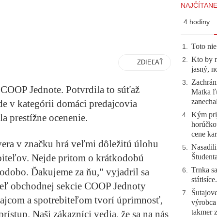
NAJČÍTANE
4 hodiny
Toto nie
1
.
Kto by 
2
.
ZDIEĽAŤ
jasný, n
Zachráni
3
.
ú COOP Jednote. Potvrdila to súťaž
Matka ľu
zanecha
e v kategórii domáci predajcovia
Kým prij
4
.
a prestížne ocenenie.
horúčko
cene kar
era v značku hrá veľmi dôležitú úlohu
Nasadili
5
.
iteľov. Nejde pritom o krátkodobú
Študent
Trnka sa
hodobo. Ďakujeme za ňu," vyjadril sa
6
.
státisíc
iteľ obchodnej sekcie COOP Jednoty
Šutajove
7
.
ajcom a spotrebiteľom tvorí úprimnosť,
výrobca
takmer 
rístup. Naši zákazníci vedia, že sa na nás