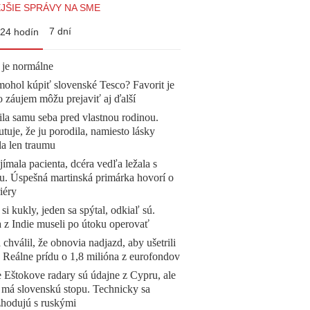
JŠIE SPRÁVY NA SME
7 dní
24 hodín
 je normálne
mohol kúpiť slovenské Tesco? Favorit je
o záujem môžu prejaviť aj ďalší
la samu seba pred vlastnou rodinou.
tuje, že ju porodila, namiesto lásky
la len traumu
ímala pacienta, dcéra vedľa ležala s
u. Úspešná martinská primárka hovorí o
iéry
 si kukly, jeden sa spýtal, odkiaľ sú.
a z Indie museli po útoku operovať
 chválil, že obnovia nadjazd, aby ušetrili
e. Reálne prídu o 1,8 milióna z eurofondov
 Eštokove radary sú údajne z Cypru, ale
 má slovenskú stopu. Technicky sa
zhodujú s ruskými