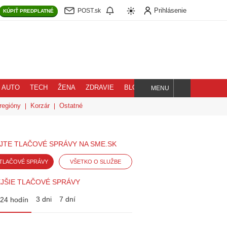
Prihlásenie
POST.sk
KÚPIŤ
PREDPLATNÉ
AUTO
TECH
ŽENA
ZDRAVIE
BLOG
MENU
Hľadaj
regióny
Korzár
Ostatné
JTE TLAČOVÉ SPRÁVY NA SME.SK
TLAČOVÉ SPRÁVY
VŠETKO O SLUŽBE
JŠIE TLAČOVÉ SPRÁVY
3 dni
7 dní
24 hodín