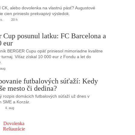
 CK, alebo dovolenka na vlastnú päsť? Augustové
e cien prinieslo prekvapivý výsledok.
.s.
20 h
r Cup posunul latku: FC Barcelona a
0 eur
ník BERGER Cupu opäť priniesol mimoriadne kvalitne
turnaj. Víťaz získal 10 000 eur z Fondu a let do
.
 aug
bovanie futbalových súťaží: Kedy
še mesto či dedina?
 rozpis domácich futbalových súťaží už dnes v
h SME a Korzár.
4. aug
Dovolenka
Reštaurácie