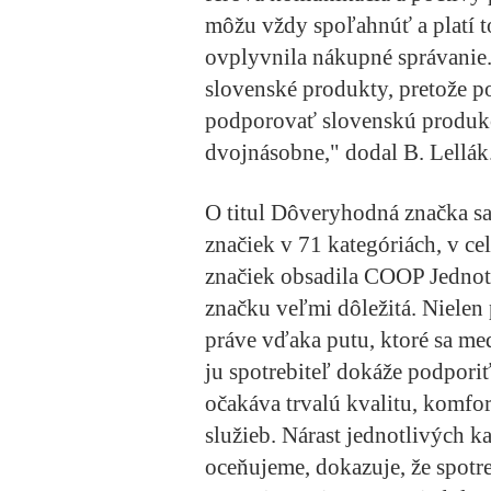
môžu vždy spoľahnúť a platí t
ovplyvnila nákupné správani
slovenské produkty, pretože p
podporovať slovenskú produkci
dvojnásobne," dodal B. Lellák
O titul Dôveryhodná značka sa
značiek v 71 kategóriách, v c
značiek obsadila COOP Jednota
značku veľmi dôležitá. Nielen p
práve vďaka putu, ktoré sa me
ju spotrebiteľ dokáže podporiť
očakáva trvalú kvalitu, komfo
služieb. Nárast jednotlivých k
oceňujeme, dokazuje, že spotre