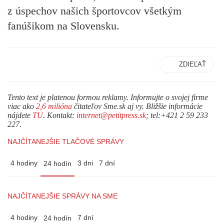
z úspechov našich športovcov všetkým
fanúšikom na Slovensku.
ZDIEĽAŤ
Tento text je platenou formou reklamy. Informujte o svojej firme
viac ako
2,6 milióna
čitateľov Sme.sk aj vy. Bližšie informácie
nájdete
TU
. Kontakt:
internet@petitpress.sk
; tel:+421 2 59 233
227.
NAJČÍTANEJŠIE TLAČOVÉ SPRÁVY
4 hodiny
3 dni
7 dní
24 hodín
NAJČÍTANEJŠIE SPRÁVY NA SME
4 hodiny
7 dní
24 hodín