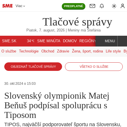
Viac
PREDPLATNÉ
Tlačové správy
Piatok, 7. august, 2026
| Meniny má
Štefánia
℃
SME.SK
SME MINÚTA
DOMOV
REGIÓNY
INDEX
SVET
34
MENU
O službe
Technológie
Obchod
Zdravie
Žena, šport, rodina
Life style
B
OBJEDNAŤ TLAČOVÉ SPRÁVY
VŠETKO O SLUŽBE
30. okt 2024 o 15:03
Slovenský olympionik Matej
Beňuš podpísal spoluprácu s
Tiposom
TIPOS, najväčší podporovateľ športu na Slovensku,