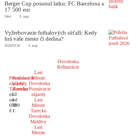
Berger Cup posunul latku: FC Barcelona a
17 500 eur
Niké
5. aug
Vyžrebovanie futbalových súťaží: Kedy
hrá vaše mesto či dedina?
INZERCIA
4. aug
Dovolenka
Reštaurácie
Last
Poznávacie
Poznávacie
Minute
zájazdy
zájazdy
Dovolenka
Taliansko
Turecko
Poznávacie
už
už
zájazdy
od
od
Last
699
599
Minute
€
€
Turecko
Dovolenka
Maldivy
Last
Minute