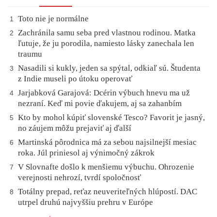
Toto nie je normálne
1
Zachránila samu seba pred vlastnou rodinou. Matka
2
ľutuje, že ju porodila, namiesto lásky zanechala len
traumu
Nasadili si kukly, jeden sa spýtal, odkiaľ sú. Študenta
3
z Indie museli po útoku operovať
Jarjabková Garajová: Dcérin výbuch hnevu ma už
4
nezraní. Keď mi povie ďakujem, aj sa zahanbím
Kto by mohol kúpiť slovenské Tesco? Favorit je jasný,
5
no záujem môžu prejaviť aj ďalší
Martinská pôrodnica má za sebou najsilnejší mesiac
6
roka. Júl priniesol aj výnimočný zákrok
V Slovnafte došlo k menšiemu výbuchu. Ohrozenie
7
verejnosti nehrozí, tvrdí spoločnosť
Totálny prepad, reťaz neuveriteľných hlúpostí. DAC
8
utrpel druhú najvyššiu prehru v Európe