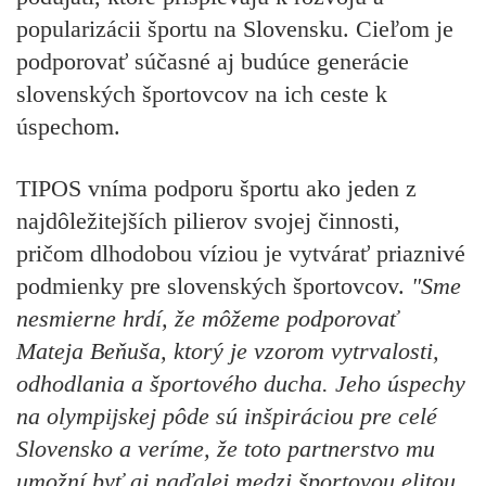
popularizácii športu na Slovensku. Cieľom je
podporovať súčasné aj budúce generácie
slovenských športovcov na ich ceste k
úspechom.
TIPOS vníma podporu športu ako jeden z
najdôležitejších pilierov svojej činnosti,
pričom dlhodobou víziou je vytvárať priaznivé
podmienky pre slovenských športovcov.
"Sme
nesmierne hrdí, že môžeme podporovať
Mateja Beňuša, ktorý je vzorom vytrvalosti,
odhodlania a športového ducha. Jeho úspechy
na olympijskej pôde sú inšpiráciou pre celé
Slovensko a veríme, že toto partnerstvo mu
umožní byť aj naďalej medzi športovou elitou