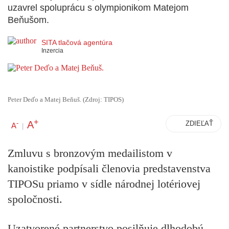
uzavrel spoluprácu s olympionikom Matejom
Beňušom.
SITA tlačová agentúra
Inzercia
Peter Deďo a Matej Beňuš. (Zdroj: TIPOS)
+
A
-
ZDIEĽAŤ
A
|
Zmluvu s bronzovým medailistom v
kanoistike podpísali členovia predstavenstva
TIPOSu priamo v sídle národnej lotériovej
spoločnosti.
Uzatvorené partnerstvo posilňuje dlhodobú