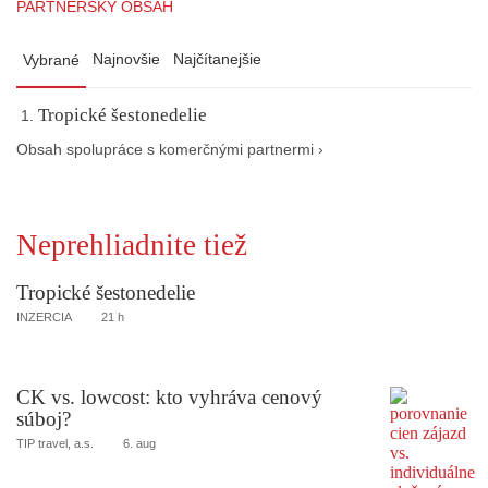
PARTNERSKÝ OBSAH
Najnovšie
Najčítanejšie
Vybrané
Tropické šestonedelie
Obsah spolupráce s komerčnými partnermi ›
Neprehliadnite tiež
Tropické šestonedelie
INZERCIA
21 h
CK vs. lowcost: kto vyhráva cenový
súboj?
TIP travel, a.s.
6. aug