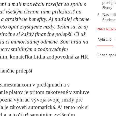
prosí pr
není a mali motiváciu rozvíjať sa spolu s
životy
ť všetkým členom tímu príležitosť na
Nasadili
8
.
 a atraktívne benefity. Aj naďalej chceme
Študent
eto opäť zvyšujeme mzdy. Teším sa, že aj
PARTNERS
ziročne si každý finančne polepší. Či už
Vybrané
niu či mimoriadnej odmene. Som hrdá na
nancov stabilným a zodpovedným
Obsah spol
lin, konateľka Lidla zodpovedná za HR.
nančne prilepší
zamestnancom v predajniach a v
anie platov je pritom zakotvené v zmluve
a pozná výhľad vývoja svojej mzdy pre
a je zároveň automatická. Aj tento rok si
idla, a to či už samotným zvýšením,