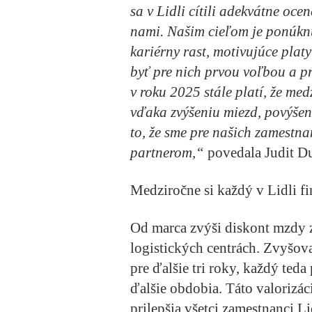
sa v Lidli cítili adekvátne oce
nami. Našim cieľom je ponúknu
kariérny rast, motivujúce platy
byť pre nich prvou voľbou a pr
v roku 2025 stále platí, že med
vďaka zvýšeniu miezd, povýše
to, že sme pre našich zamest
partnerom,“
povedala Judit Du
Medziročne si každý v Lidli fi
Od marca zvýši diskont mzdy 
logistických centrách. Zvyšov
pre ďalšie tri roky, každý ted
ďalšie obdobia. Táto valorizáci
prilepšia všetci zamestnanci L