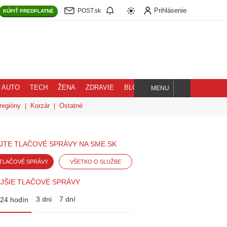
Prihlásenie
POST.sk
KÚPIŤ
PREDPLATNÉ
AUTO
TECH
ŽENA
ZDRAVIE
BLOG
MENU
Hľadaj
regióny
Korzár
Ostatné
JTE TLAČOVÉ SPRÁVY NA SME.SK
TLAČOVÉ SPRÁVY
VŠETKO O SLUŽBE
JŠIE TLAČOVÉ SPRÁVY
3 dni
7 dní
24 hodín