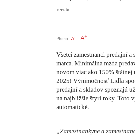
Inzercia
+
A
-
A
Písmo:
|
Všetci zamestnanci predajní a 
marca. Minimálna mzda predav
novom viac ako 150% štátnej 
2025! Výnimočnosť Lidla spočí
predajní a skladov spoznajú u
na najbližšie štyri roky. Toto
automatické.
„Zamestnankyne a zamestnanc