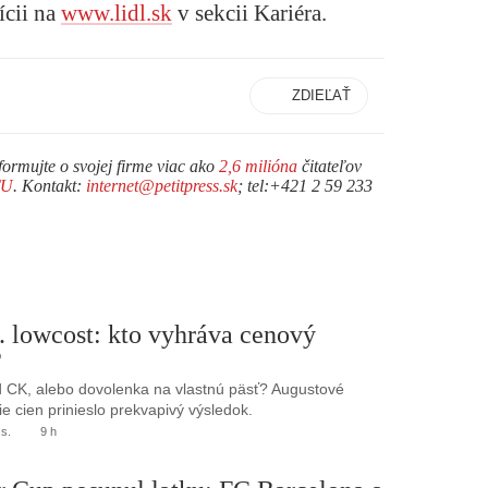
ícii na
www.lidl.sk
v sekcii Kariéra.
ZDIEĽAŤ
formujte o svojej firme viac ako
2,6 milióna
čitateľov
TU
. Kontakt:
internet@petitpress.sk
; tel:+421 2 59 233
. lowcost: kto vyhráva cenový
?
 CK, alebo dovolenka na vlastnú päsť? Augustové
e cien prinieslo prekvapivý výsledok.
.s.
9 h