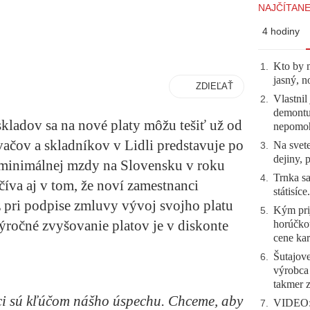
NAJČÍTANE
4 hodiny
Kto by 
1
.
jasný, n
ZDIEĽAŤ
Vlastnil
2
.
demontuj
skladov sa na nové platy môžu tešiť už od
nepomo
ačov a skladníkov v Lidli predstavuje po
Na svete
3
.
dejiny, 
minimálnej mzdy na Slovensku v roku
Trnka sa
4
.
va aj v tom, že noví zamestnanci
státisíc
ž pri podpise zmluvy vývoj svojho platu
Kým prij
5
.
 výročné zvyšovanie platov je v diskonte
horúčko
cene kar
Šutajove
6
.
výrobca
takmer 
i sú kľúčom nášho úspechu. Chceme, aby
VIDEO: 
7
.