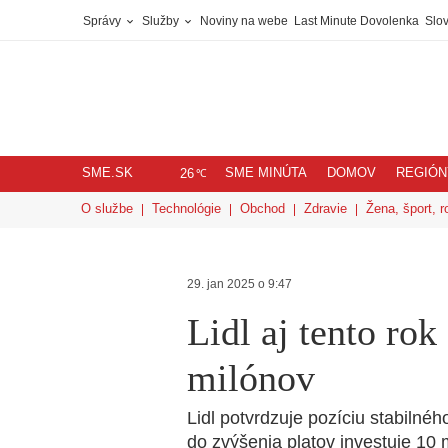
Správy
Služby
Noviny na webe
Last Minute Dovolenka
Slov
SME.SK
SME MINÚTA
DOMOV
REGIÓN
℃
26
O službe
Technológie
Obchod
Zdravie
Žena, šport, r
29. jan 2025 o 9:47
Lidl aj tento rok
milónov
Lidl potvrdzuje pozíciu stabiln
do zvýšenia platov investuje 10