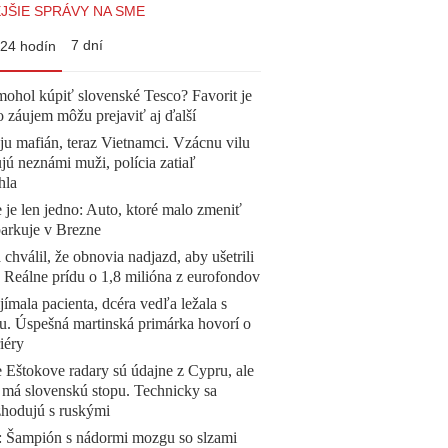
JŠIE SPRÁVY NA SME
7 dní
24 hodín
mohol kúpiť slovenské Tesco? Favorit je
o záujem môžu prejaviť aj ďalší
 ju mafián, teraz Vietnamci. Vzácnu vilu
ú neznámi muži, polícia zatiaľ
hla
 je len jedno: Auto, ktoré malo zmeniť
parkuje v Brezne
 chválil, že obnovia nadjazd, aby ušetrili
e. Reálne prídu o 1,8 milióna z eurofondov
ímala pacienta, dcéra vedľa ležala s
u. Úspešná martinská primárka hovorí o
iéry
 Eštokove radary sú údajne z Cypru, ale
 má slovenskú stopu. Technicky sa
zhodujú s ruskými
Šampión s nádormi mozgu so slzami