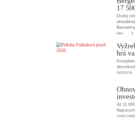
Berge
17 50
Druhý roč
obsadený 
Barcelony
Niké
5.
Vyžre
hrá va
Kompletný
denníkoc
INZERCIA
Obnov
invest
Až 11 00
Najrozumne
VUNO HREUS