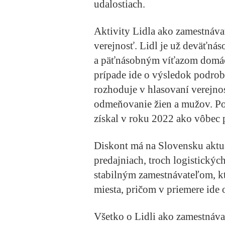
udalostiach.
Aktivity Lidla ako zamestnáva
verejnosť. Lidl je už deväťn
a päťnásobným víťazom domác
prípade ide o výsledok podrob
rozhoduje v hlasovaní verejno
odmeňovanie žien a mužov. Potv
získal v roku 2022 ako vôbec
Diskont má na Slovensku aktu
predajniach, troch logistických
stabilným zamestnávateľom, k
miesta, pričom v priemere ide 
Všetko o Lidli ako zamestnáva