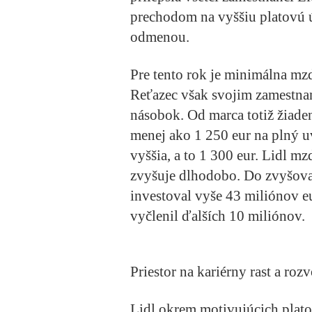
prechodom na vyššiu platovú 
odmenou.
Pre tento rok je minimálna mz
Reťazec však svojim zamestna
násobok. Od marca totiž žiaden
menej ako 1 250 eur na plný uv
vyššia, a to 1 300 eur. Lidl 
zvyšuje dlhodobo. Do zvyšovan
investoval vyše 43 miliónov e
vyčlenil ďalších 10 miliónov.
Priestor na kariérny rast a rozv
Lidl okrem motivujúcich plato