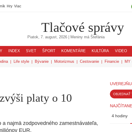
ník
Hry
Viac
Tlačové správy
Piatok, 7. august, 2026
| Meniny má
Štefánia
Y
INDEX
SVET
ŠPORT
KOMENTÁRE
KULTÚRA
VIDEO
odina
Life style
Bývanie
Motorizmus
Cestovanie
Financie
MY 
UVEREJŇU
 zvýši platy o 10
OBJEDNAŤ 
NAJČÍTANE
4 hodiny
ého a najmä zodpovedného zamestnávateľa,
 miliónov EUR.