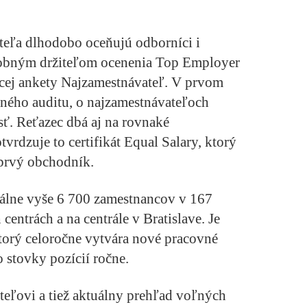
teľa dlhodobo oceňujú odborníci i
ásobným držiteľom ocenenia Top Employer
ej ankety Najzamestnávateľ. V prvom
ného auditu, o najzamestnávateľoch
sť. Reťazec dbá aj na rovnaké
rdzuje to certifikát Equal Salary, ktorý
 prvý obchodník.
álne vyše 6 700 zamestnancov v 167
 centrách a na centrále v Bratislave. Je
torý celoročne vytvára nové pracovné
o stovky pozícií ročne.
teľovi a tiež aktuálny prehľad voľných