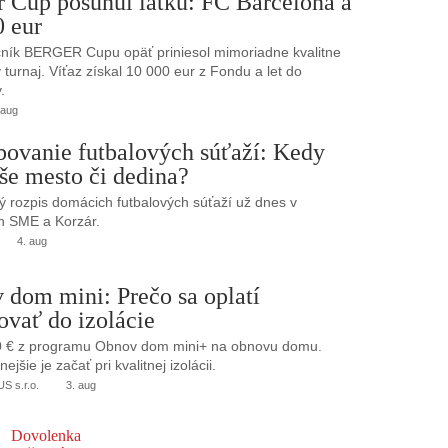
r Cup posunul latku: FC Barcelona a
0 eur
ník BERGER Cupu opäť priniesol mimoriadne kvalitne
turnaj. Víťaz získal 10 000 eur z Fondu a let do
.
 aug
bovanie futbalových súťaží: Kedy
še mesto či dedina?
 rozpis domácich futbalových súťaží už dnes v
h SME a Korzár.
4. aug
 dom mini: Prečo sa oplatí
ovať do izolácie
0 € z programu Obnov dom mini+ na obnovu domu.
jšie je začať pri kvalitnej izolácii.
 s.r.o.
3. aug
Dovolenka