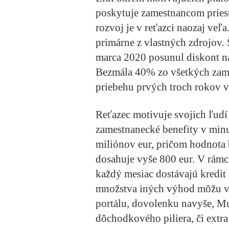
poskytuje zamestnancom priest
rozvoj je v reťazci naozaj veľ
primárne z vlastných zdrojov.
marca 2020 posunul diskont na
Bezmála 40% zo všetkých zame
priebehu prvých troch rokov v
Reťazec motivuje svojich ľudí
zamestnanecké benefity v minu
miliónov eur, pričom hodnota 
dosahuje vyše 800 eur. V rámc
každý mesiac dostávajú kredit
množstva iných výhod môžu v
portálu, dovolenku navyše, Mul
dôchodkového piliera, či extr