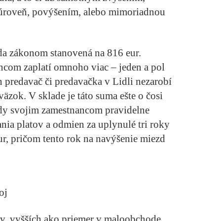
úroveň, povýšením, alebo mimoriadnou
da zákonom stanovená na 816 eur.
ncom zaplatí omnoho viac – jeden a pol
 predavač či predavačka v Lidli nezarobí
äzok. V sklade je táto suma ešte o čosi
mzdy svojim zamestnancom pravidelne
ia platov a odmien za uplynulé tri roky
ur, pričom tento rok na navýšenie miezd
oj
v, vyšších ako priemer v maloobchode,