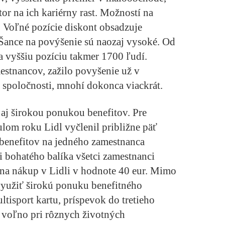
or na ich kariérny rast. Možností na
a. Voľné pozície diskont obsadzuje
 Šance na povýšenie sú naozaj vysoké. Od
 vyššiu pozíciu takmer 1700 ľudí.
stnancov, zažilo povyšenie už v
 spoločnosti, mnohí dokonca viackrát.
 aj širokou ponukou benefitov. Pre
lom roku Lidl vyčlenil približne päť
benefitov na jedného zamestnanca
i bohatého balíka všetci zamestnanci
 na nákup v Lidli v hodnote 40 eur. Mimo
yužiť širokú ponuku benefitného
tisport kartu, príspevok do tretieho
a voľno pri rôznych životných