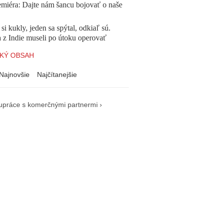
emiéra: Dajte nám šancu bojovať o naše
 si kukly, jeden sa spýtal, odkiaľ sú.
a z Indie museli po útoku operovať
KÝ OBSAH
Najnovšie
Najčítanejšie
upráce s komerčnými partnermi ›