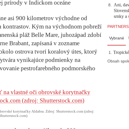
ej prírody v Indickom oceáne
Ani, dav
8
.
Slovensk
srnky a 
áne asi 900 kilometrov východne od
u kontrastov. Kým na východnom pobreží
PARTNERS
anenská pláž Belle Mare, juhozápad zdobí
Vybrané
rne Brabant, zapísaná v zozname
olo ostrova tvorí koralový útes, ktorý
Tropické
Vytvára vynikajúce podmienky na
Obsah spol
javovanie pestrofarebného podmorského
obrovské korytnačky Aldabra. Zdroj: Shutterstock.com (zdroj:
Shutterstock.com)