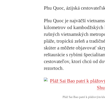
Phu Quoc, ázijská cestovateľ
Phu Quoc je najväčší vietnamsk
kilometrov od kambodžských h
rušných vietnamských metropo
pláže, tropickú zeleň a tradič
skúter a môžete objavovať skry
reštaurácie s rybími špecialit
cestovateľov, ktorí chcú od d
rezortoch.
Pláž Sai Bao patrí k plážovým k