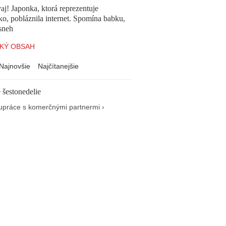
aj! Japonka, ktorá reprezentuje
o, pobláznila internet. Spomína babku,
sneh
KÝ OBSAH
Najnovšie
Najčítanejšie
 šestonedelie
upráce s komerčnými partnermi ›