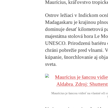
Maurícius, kráľovstvo tropick
Ostrov ležiaci v Indickom oce
Madagaskaru je krajinou plno
dominuje desať kilometrová p
majestátna stolová hora Le Mo
UNESCO. Prirodzenú bariéru ok
chráni pobrežie pred vlnami. 
kúpanie, šnorchlovanie aj ob
sveta.
Maurícius je šancou vidieť na vlastné oči 