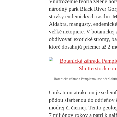
Vnútrozemie tvoria zelené ho
národný park Black River Gorg
stovky endemických rastlín. M
Aldabra, mangusty, endemické
veľké netopiere. V botanickej
obdivovať exotické stromy, ba
ktoré dosahujú priemer až 2 me
Botanická záhrada Pamplemousse očarí obrím
Unikátnou atrakciou je sedemf
pôdou sfarbenou do odtieňov čer
modrej či čiernej. Tento geol
7 miliónov rokov a patrí k na