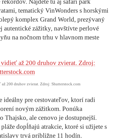
rekordov. Nájdete tu aj safari park
eratami, tematický VinWonders s horskými
kolepý komplex Grand World, prezývaný
 autentické zážitky, navštívte perlové
chyňu na nočnom trhu v hlavnom meste
ť až 200 druhov zvierat. Zdroj: Shutterstock.com
ideálny pre cestovateľov, ktorí radi
tvorení novým zážitkom. Ponúka
o Thajsko, ale cenovo je dostupnejší.
láže dopĺňajú atrakcie, ktoré si užijete s
tislavy trvá približne 11 hodín.