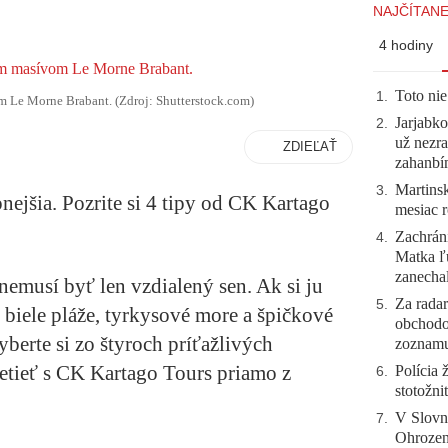
NAJČÍTANE
4 hodiny
Toto nie
1
.
 Le Morne Brabant. (Zdroj: Shutterstock.com)
Jarjabk
2
.
už nezra
ZDIEĽAŤ
zahanb
Martinsk
3
.
nejšia. Pozrite si 4 tipy od CK Kartago
mesiac r
Zachráni
4
.
Matka ľu
zanecha
nemusí byť len vzdialený sen. Ak si ju
Za radar
5
.
 biele pláže, tyrkysové more a špičkové
obchodo
yberte si zo štyroch príťažlivých
zoznam
letieť s CK Kartago Tours priamo z
Polícia 
6
.
stotožni
V Slovn
7
.
Ohrozeni