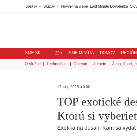
Správy
Služby
Noviny na webe
Last Minute Dovolenka
Slov
SME.SK
SME MINÚTA
DOMOV
REGIÓN
℃
22
O službe
Technológie
Obchod
Zdravie
Žena, šport, r
17. sep 2025 o 0:00
TOP exotické des
Ktorú si vyberie
Exotika na dosah: Kam sa vydať 