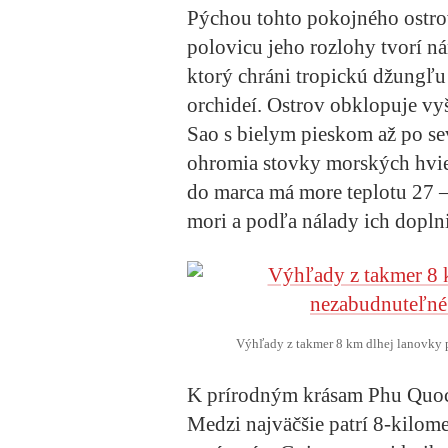
Pýchou tohto pokojného ostrov
polovicu jeho rozlohy tvorí
ktorý chráni tropickú džungľu
orchideí. Ostrov obklopuje vy
Sao s bielym pieskom až po se
ohromia stovky morských hvie
do marca má more teplotu 27 – 
mori a podľa nálady ich doplni
Výhľady z takmer 8 km dlhej lanovky 
K prírodným krásam Phu Quocu 
Medzi najväčšie patrí 8-kilom