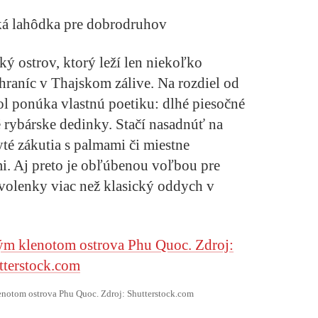
ská lahôdka pre dobrodruhov
ý ostrov, ktorý leží len niekoľko
raníc v Thajskom zálive. Na rozdiel od
l ponúka vlastnú poetiku: dlhé piesočné
né rybárske dedinky. Stačí nasadnúť na
té zákutia s palmami či miestne
ami. Aj preto je obľúbenou voľbou pre
ovolenky viac než klasický oddych v
lenotom ostrova Phu Quoc. Zdroj: Shutterstock.com