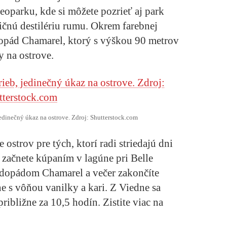
eoparku, kde si môžete pozrieť aj park
ičnú destilériu rumu. Okrem farebnej
odopád Chamarel, ktorý s výškou 90 metrov
y na ostrove.
edinečný úkaz na ostrove. Zdroj: Shutterstock.com
 ostrov pre tých, ktorí radi striedajú dni
začnete kúpaním v lagúne pri Belle
odopádom Chamarel a večer zakončíte
 s vôňou vanilky a kari. Z Viedne sa
ibližne za 10,5 hodín. Zistite viac na