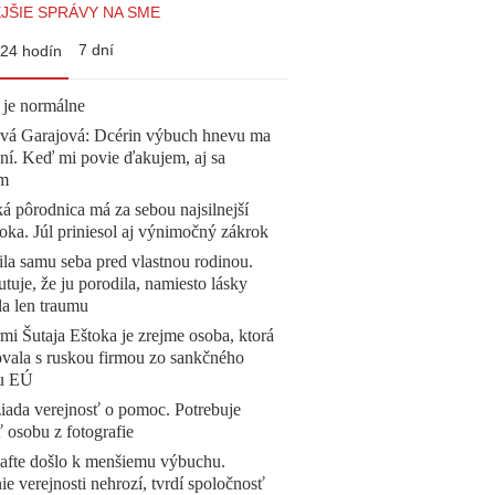
JŠIE SPRÁVY NA SME
7 dní
24 hodín
 je normálne
ová Garajová: Dcérin výbuch hnevu ma
ní. Keď mi povie ďakujem, aj sa
ím
á pôrodnica má za sebou najsilnejší
oka. Júl priniesol aj výnimočný zákrok
la samu seba pred vlastnou rodinou.
tuje, že ju porodila, namiesto lásky
la len traumu
mi Šutaja Eštoka je zrejme osoba, ktorá
vala s ruskou firmou zo sankčného
u EÚ
žiada verejnosť o pomoc. Potrebuje
ť osobu z fotografie
afte došlo k menšiemu výbuchu.
e verejnosti nehrozí, tvrdí spoločnosť