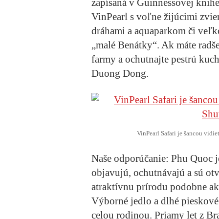
zapísaná v Guinnessovej knihe 
VinPearl s voľne žijúcimi zvi
dráhami a aquaparkom či veľ
„malé Benátky“. Ak máte radšej
farmy a ochutnajte pestrú ku
Duong Dong.
VinPearl Safari je šancou vidie
Naše odporúčanie:
Phu Quoc je 
objavujú, ochutnávajú a sú o
atraktívnu prírodu podobne ak
Výborné jedlo a dlhé pieskové p
celou rodinou. Priamy let z Bra