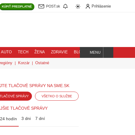
Prihlásenie
POST.sk
KÚPIŤ
PREDPLATNÉ
AUTO
TECH
ŽENA
ZDRAVIE
BLOG
MENU
Hľadaj
regióny
Korzár
Ostatné
JTE TLAČOVÉ SPRÁVY NA SME.SK
TLAČOVÉ SPRÁVY
VŠETKO O SLUŽBE
JŠIE TLAČOVÉ SPRÁVY
3 dni
7 dní
24 hodín