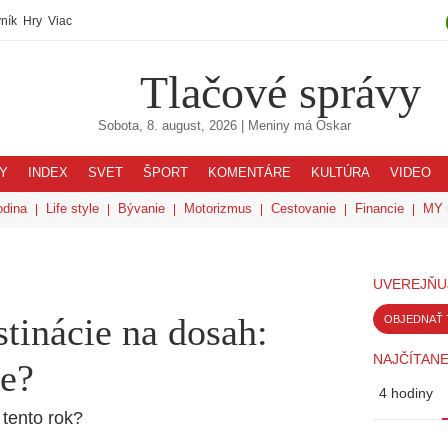
ník
Hry
Viac
Tlačové správy
Sobota, 8. august, 2026
| Meniny má
Oskar
Y
INDEX
SVET
ŠPORT
KOMENTÁRE
KULTÚRA
VIDEO
odina
Life style
Bývanie
Motorizmus
Cestovanie
Financie
MY 
UVEREJŇU
tinácie na dosah:
OBJEDNAŤ 
NAJČÍTANE
te?
4 hodiny
tento rok?