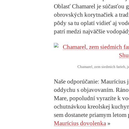
Oblasť Chamarel je súčasťou g
obrovských korytnačiek a trad
pôdy sa tu oplatí vidieť aj v
patrí medzi najväčšie vodopád
Chamarel, zem siedmich farieb, j
Naše odporúčanie:
Maurícius je
oddychu s objavovaním. Ráno 
Mare, popoludní vyrazíte k v
ochutnávkou kreolskej kuchyne
sem dostanete priamym letom pr
Maurícius dovolenka
»