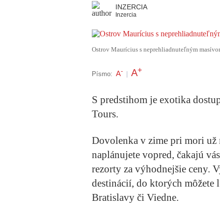
INZERCIA
Inzercia
Ostrov Maurícius s neprehliadnuteľným masívom
+
A
-
A
Písmo:
|
S predstihom je exotika dostup
Tours.
Dovolenka v zime pri mori už 
naplánujete vopred, čakajú vás
rezorty za výhodnejšie ceny. V
destinácií, do ktorých môžete 
Bratislavy či Viedne.