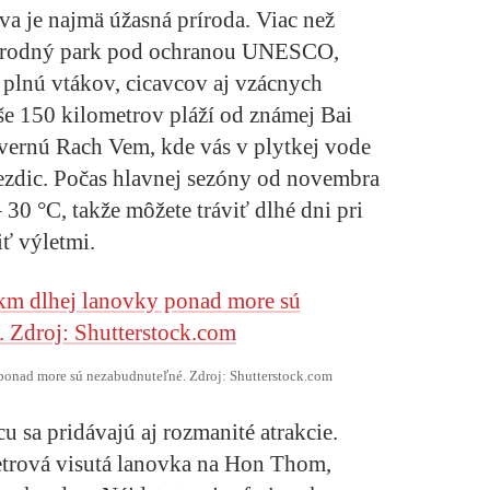
a je najmä úžasná príroda. Viac než
 národný park pod ochranou UNESCO,
 plnú vtákov, cicavcov aj vzácnych
še 150 kilometrov pláží od známej Bai
vernú Rach Vem, kde vás v plytkej vode
zdic. Počas hlavnej sezóny od novembra
30 °C, takže môžete tráviť dlhé dni pri
ť výletmi.
ponad more sú nezabudnuteľné. Zdroj: Shutterstock.com
sa pridávajú aj rozmanité atrakcie.
etrová visutá lanovka na Hon Thom,