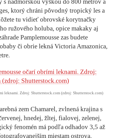
ry s nadmorskou výškou do 800 metrov a
es, ktorý chráni pôvodný tropický les a
ôžete tu vidieť obrovské korytnačky
ho ružového holuba, opice makaky aj
 záhrade Pamplemousse zas budete
obaby či obrie lekná Victoria Amazonica,
tre.
i leknami. Zdroj: Shutterstock.com (zdroj: Shutterstock.com)
arebná zem Chamarel, zvlnená krajina s
venej, hnedej, žltej, fialovej, zelenej,
ogický fenomén má podľa odhadov 3,5 až
jfotografovanejším miestam ostrova.