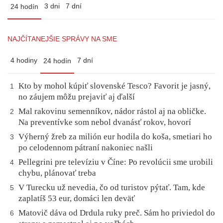
3 dni
7 dní
24 hodín
NAJČÍTANEJŠIE SPRÁVY NA SME
4 hodiny
7 dní
24 hodín
Kto by mohol kúpiť slovenské Tesco? Favorit je jasný,
1
no záujem môžu prejaviť aj ďalší
Mal rakovinu semenníkov, nádor rástol aj na obličke.
2
Na preventívke som nebol dvanásť rokov, hovorí
Výherný žreb za milión eur hodila do koša, smetiari ho
3
po celodennom pátraní nakoniec našli
Pellegrini pre televíziu v Číne: Po revolúcii sme urobili
4
chybu, plánovať treba
V Turecku už nevedia, čo od turistov pýtať. Tam, kde
5
zaplatíš 53 eur, domáci len deväť
Matovič dáva od Drdula ruky preč. Sám ho priviedol do
6