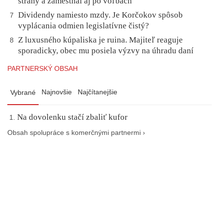
strany a zamestnal aj po voľbách
Dividendy namiesto mzdy. Je Korčokov spôsob
7
vyplácania odmien legislatívne čistý?
Z luxusného kúpaliska je ruina. Majiteľ reaguje
8
sporadicky, obec mu posiela výzvy na úhradu daní
PARTNERSKÝ OBSAH
Najnovšie
Najčítanejšie
Vybrané
Na dovolenku stačí zbaliť kufor
Obsah spolupráce s komerčnými partnermi ›