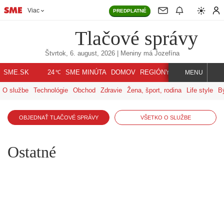
Viac
PREDPLATNÉ
Tlačové správy
Štvrtok, 6. august, 2026
| Meniny má
Jozefína
℃
SME.SK
SME MINÚTA
DOMOV
REGIÓNY
INDEX
SVET
24
MENU
O službe
Technológie
Obchod
Zdravie
Žena, šport, rodina
Life style
B
OBJEDNAŤ TLAČOVÉ SPRÁVY
VŠETKO O SLUŽBE
Ostatné