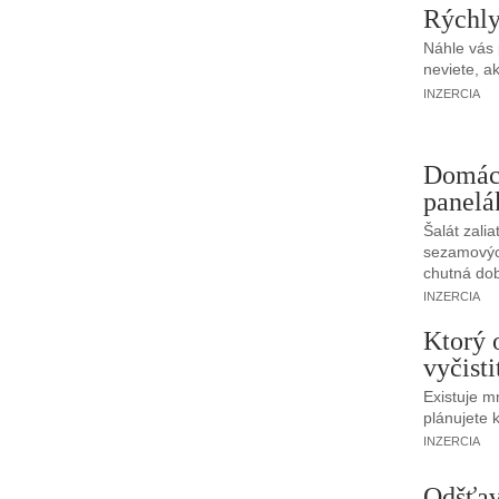
Rýchly
Náhle vás 
neviete, a
INZERCIA
Domáci
panelá
Šalát zali
sezamovýc
chutná dob
INZERCIA
Ktorý 
vyčisti
Existuje m
plánujete 
INZERCIA
Odšťav