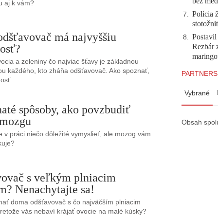
bez meda
u aj k vám?
Polícia 
7
.
stotožni
odšťavovač má najvyššiu
Postavi
8
.
Rezbár 
osť?
maringo
vocia a zeleniny čo najviac šťavy je základnou
ou každého, kto zháňa odšťavovač. Ako spoznať,
PARTNERS
osť...
Vybrané
naté spôsoby, ako povzbudiť
 mozgu
Obsah spol
e v práci niečo dôležité vymyslieť, ale mozog vám
kuje?
ovač s veľkým plniacim
m? Nenachytajte sa!
mať doma odšťavovač s čo najväčším plniacim
retože vás nebaví krájať ovocie na malé kúsky?