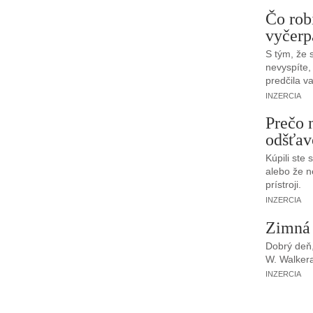
Čo rob
vyčerp
S tým, že 
nevyspíte, 
predčila va
INZERCIA
Prečo 
odšťav
Kúpili ste 
alebo že n
prístroji.
INZERCIA
Zimná 
Dobrý deň,
W. Walker
INZERCIA