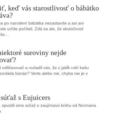
iť, keď vás starostlivosť o bábätko
áva?
sa po narodení bábätka nezastavíte a asi ani
ste určite počítali. Zdá sa ale, že skutočnosť
še....
niektoré suroviny nejde
ovať?
si odšťavovač a rozladil vás, že z jabĺk robí kašu
ezvláda banán? Verte alebo nie, chyba nie je v
súťaž s Eujuicers
 spustili sme súťaž o zaujímavú knihu od Normana
a.