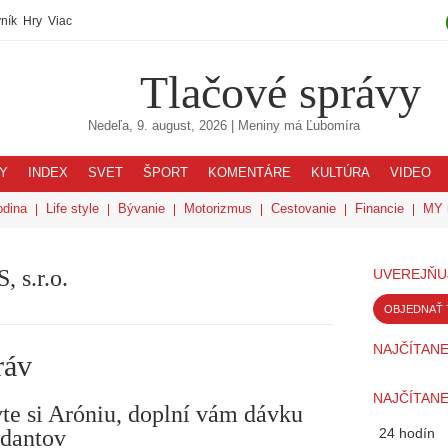
ník
Hry
Viac
Tlačové správy
Nedeľa, 9. august, 2026
| Meniny má
Ľubomíra
Y
INDEX
SVET
ŠPORT
KOMENTÁRE
KULTÚRA
VIDEO
odina
Life style
Bývanie
Motorizmus
Cestovanie
Financie
MY 
 s.r.o.
UVEREJŇU
OBJEDNAŤ 
NAJČÍTANE
ráv
NAJČÍTANE
te si Aróniu, doplní vám dávku
idantov
24 hodín