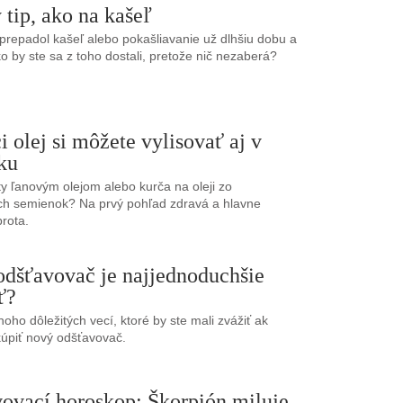
 tip, ako na kašeľ
prepadol kašeľ alebo pokašliavanie už dlhšiu dobu a
ko by ste sa z toho dostali, pretože nič nezaberá?
 olej si môžete vylisovať aj v
ku
aty ľanovým olejom alebo kurča na oleji zo
h semienok? Na prvý pohľad zdravá a hlavne
rota.
odšťavovač je najjednoduchšie
ť?
noho dôležitých vecí, ktoré by ste mali zvážiť ak
kúpiť nový odšťavovač.
ovací horoskop: Škorpión miluje