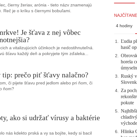
c, čierny žeriav, arónia - tieto názv znamenajú
é. Reč je o kríku s čiernymi bobuľami.
NAJČÍTANE
4 hodiny
mrkve! Je šťava z nej vôbec
notnejšia?
Ľudia pl
1
.
hasič op
cich a vitalizujúcich účinkoch je nedostihnuteľná.
vú šťavu každý deň a pokryjete tým zďaleka...
Obrovsk
2
.
horela c
úmyseln
 tip: prečo piť šťavy nalačno?
Ruský vo
3
.
Slovenk
om, či pijete šťavu pred jedlom alebo pri ňom, či
po ňom?
Za pochy
4
.
rekonštr
pokute
Najhlbši
5
.
ty, ako si udržať vírusy a baktérie
chladivý
východ
Hlinka 
6
.
lo nás kdekto prská a vy sa bojíte, kedy si bacil