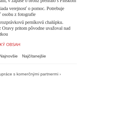
ilí, v zápase o bronz prehralo s Fínskom
žiada verejnosť o pomoc. Potrebuje
ť osobu z fotografie
l rozprávkovú perníkovú chalúpku.
z Oravy pritom pôvodne uvažoval nad
tkou
KÝ OBSAH
Najnovšie
Najčítanejšie
upráce s komerčnými partnermi ›