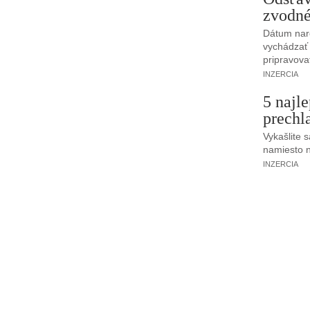
zvodné
Dátum naro
vychádzať
pripravova
INZERCIA
5 najl
prechl
Vykašlite 
namiesto n
INZERCIA