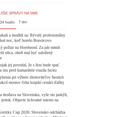
JŠIE SPRÁVY NA SME
7 dní
24 hodín
akali a modlili sa: Bývalý profesionálny
ísal noc, keď horelo Braväcovo
ý požiar na Horehroní: Za pár minút
elá ulica, oheň mal byť založený
e
jak jej povedal, že s ňou bude spať.
a mu pred kamarátmi vrazila facku
benia pri výbere zhotoviteľov šiestich
ukcií mostov čelia krajskí cestári ďalšej
a tiesňava na Slovensku, vyše sto jaskýň,
 potok. Objavte úchvatné miesto na
e
Gretzky Cup 2026: Slovensko odchádza