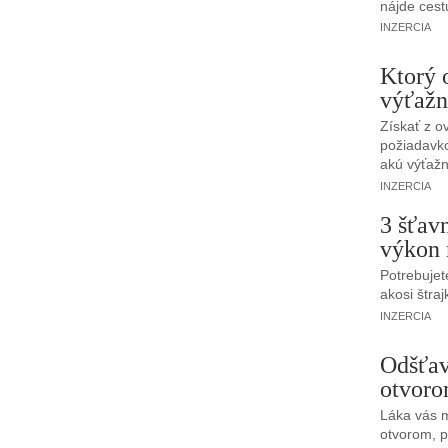
nájde cest
INZERCIA
Ktorý 
výťažn
Získať z o
požiadavk
akú výťažn
INZERCIA
3 šťav
výkon
Potrebujet
akosi štraj
INZERCIA
Odšťav
otvoro
Láka vás 
otvorom, p