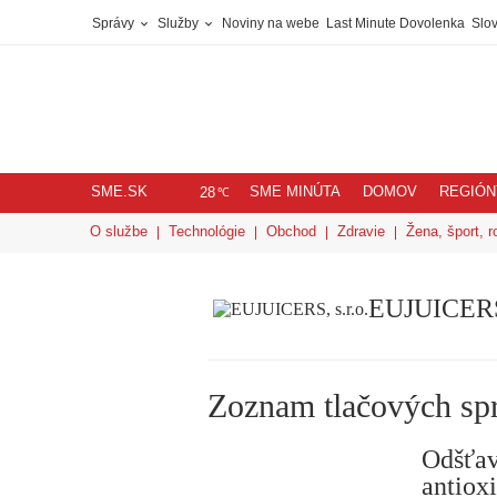
Správy
Služby
Noviny na webe
Last Minute Dovolenka
Slov
SME.SK
SME MINÚTA
DOMOV
REGIÓN
℃
28
O službe
Technológie
Obchod
Zdravie
Žena, šport, r
EUJUICERS,
Zoznam tlačových sp
Odšťav
antiox