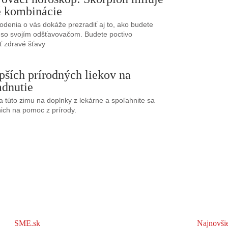
 kombinácie
denia o vás dokáže prezradiť aj to, ako budete
 so svojím odšťavovačom. Budete poctivo
ť zdravé šťavy
epších prírodných liekov na
adnutie
sa túto zimu na doplnky z lekárne a spoľahnite sa
ich na pomoc z prírody.
SME.sk
Najnovši