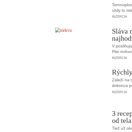
Temnoplode
vždy to ist
INZERCIA
Sláva 
najhod
V posilňujú
Pite mrkvo
INZERCIA
Rýchly
Záleží na t
dokonca 
INZERCIA
3 recep
od tela
Tiež už oko