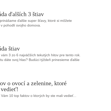
áda ďalších 3 štiav
rinášame ďalšie super šťavy, ktoré si môžete
aj v pohodlí svojho domova.
áda štiav
vám 3 zo 6 najväčších tekutých hitov pre tento rok.
tu dáte svoj hlas? Budúci týždeň prinesieme ďalšie
ov o ovocí a zelenine, ktoré
 vedieť!
Vám 10 top faktov o ktorých by ste mali vedieť...