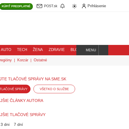
Prihlásenie
POST.sk
KÚPIŤ
PREDPLATNÉ
AUTO
TECH
ŽENA
ZDRAVIE
BLOG
MENU
Hľadaj
regióny
Korzár
Ostatné
JTE TLAČOVÉ SPRÁVY NA SME.SK
TLAČOVÉ SPRÁVY
VŠETKO O SLUŽBE
JŠIE ČLÁNKY AUTORA
JŠIE TLAČOVÉ SPRÁVY
3 dni
7 dní