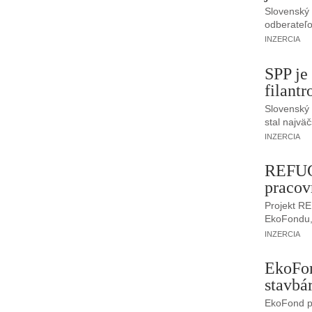
Slovenský 
odberateľo
INZERCIA
SPP j
filant
Slovenský 
stal najvä
INZERCIA
REFUGE
pracov
Projekt R
EkoFondu, 
INZERCIA
EkoFon
stavbá
EkoFond po