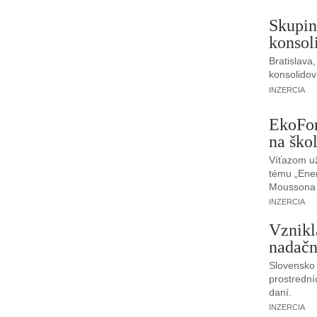
Skupin
konsol
Bratislava
konsolidov
INZERCIA
EkoFon
na ško
Víťazom už
tému „Ener
Moussona 
INZERCIA
Vznikl
nadačn
Slovensko 
prostrední
daní.
INZERCIA