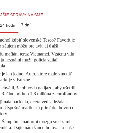
JŠIE SPRÁVY NA SME
7 dní
24 hodín
mohol kúpiť slovenské Tesco? Favorit je
o záujem môžu prejaviť aj ďalší
 ju mafián, teraz Vietnamci. Vzácnu vilu
ú neznámi muži, polícia zatiaľ
hla
 je len jedno: Auto, ktoré malo zmeniť
parkuje v Brezne
 chválil, že obnovia nadjazd, aby ušetrili
e. Reálne prídu o 1,8 milióna z eurofondov
ímala pacienta, dcéra vedľa ležala s
u. Úspešná martinská primárka hovorí o
iéry
Šampión s nádormi mozgu so slzami
emiéra: Dajte nám šancu bojovať o naše