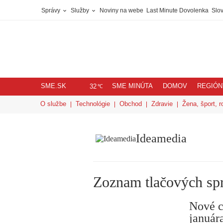
Správy
Služby
Noviny na webe
Last Minute Dovolenka
Slov
SME.SK
SME MINÚTA
DOMOV
REGIÓN
℃
32
O službe
Technológie
Obchod
Zdravie
Žena, šport, r
Ideamedia
Zoznam tlačových sp
Nové c
január