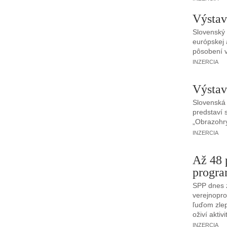
Výstav
Slovenský 
európskej 
pôsobení 
INZERCIA
Výstav
Slovenská 
predstaví 
„Obrazohry
INZERCIA
Až 48 
progra
SPP dnes z
verejnopr
ľuďom zlep
oživí aktivi
INZERCIA