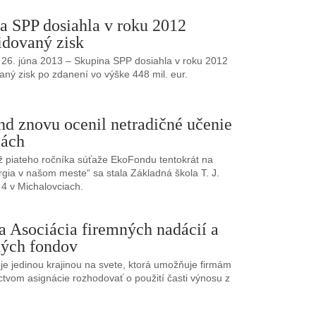
a SPP dosiahla v roku 2012
idovaný zisk
, 26. júna 2013 – Skupina SPP dosiahla v roku 2012
aný zisk po zdanení vo výške 448 mil. eur.
d znovu ocenil netradičné učenie
lách
 piateho ročníka súťaže EkoFondu tentokrát na
gia v našom meste“ sa stala Základná škola T. J.
4 v Michalovciach.
a Asociácia firemných nadácií a
ých fondov
je jedinou krajinou na svete, ktorá umožňuje firmám
ctvom asignácie rozhodovať o použití časti výnosu z