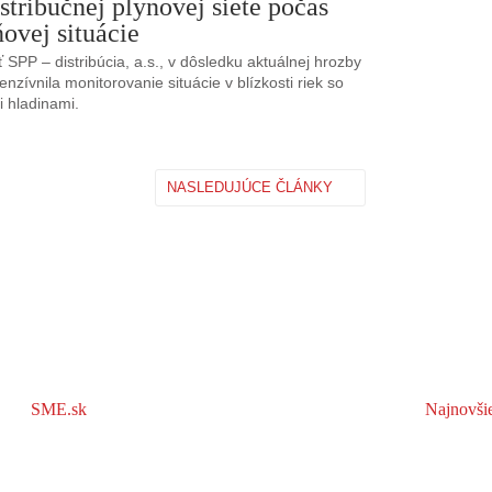
stribučnej plynovej siete počas
ovej situácie
 SPP – distribúcia, a.s., v dôsledku aktuálnej hrozby
enzívnila monitorovanie situácie v blízkosti riek so
i hladinami.
NASLEDUJÚCE ČLÁNKY
SME.sk
Najnovši