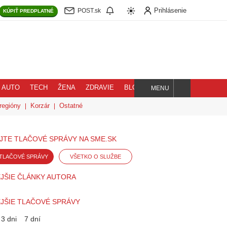
Prihlásenie
POST.sk
KÚPIŤ
PREDPLATNÉ
AUTO
TECH
ŽENA
ZDRAVIE
BLOG
MENU
Hľadaj
regióny
Korzár
Ostatné
JTE TLAČOVÉ SPRÁVY NA SME.SK
TLAČOVÉ SPRÁVY
VŠETKO O SLUŽBE
JŠIE ČLÁNKY AUTORA
JŠIE TLAČOVÉ SPRÁVY
3 dni
7 dní