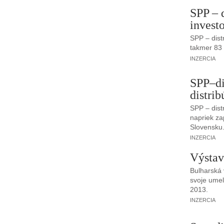
SPP – 
invest
SPP – dist
takmer 83
INZERCIA
SPP–di
distrib
SPP – distr
napriek z
Slovensku
INZERCIA
Výstav
Bulharská 
svoje umel
2013.
INZERCIA