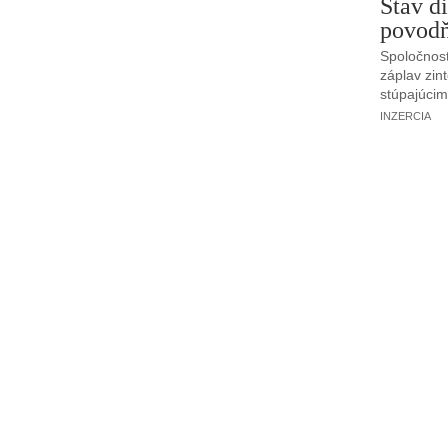
Stav di
povodň
Spoločnosť
záplav zint
stúpajúcim
INZERCIA