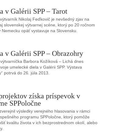
a v Galérii SPP – Tarot
výtvarník Nikolaj Feďkovič je nevšedný zjav na
aj slovenskej výtvarnej scéne, ktorý po 20 ročnom
v Nemecku opäť vystavuje na Slovensku.
a v Galérii SPP – Obrazohry
výtvarníčka Barbora Kožíková – Lichá dnes
svoje umelecké diela v Galérii SPP. Výstava
“ potrvá do 26. júla 2013.
projektov získa príspevok v
me SPPoločne
verejnil výsledky verejného hlasovania v rámci
ospešného programu SPPoločne, ktorý pomôže
šiť kvalitu života v ich bezprostrednom okolí, alebo
ty.