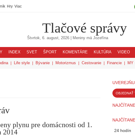
ník
Hry
Viac
Tlačové správy
Štvrtok, 6. august, 2026
| Meniny má
Jozefína
Y
INDEX
SVET
ŠPORT
KOMENTÁRE
KULTÚRA
VIDEO
odina
Life style
Bývanie
Motorizmus
Cestovanie
Financie
MY 
UVEREJŇU
OBJEDNAŤ 
NAJČÍTANE
ráv
NAJČÍTANE
eny plynu pre domácnosti od 1.
a 2014
24 hodín