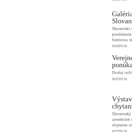
Galéri
Slova
Slovenskí 
predstavia
históriou 
INZERCIA
Verejn
ponúka
Druhý roč
INZERCIA
Výstav
chytan
Slovenský 
umelecké d
chytanie s
INZERCIA