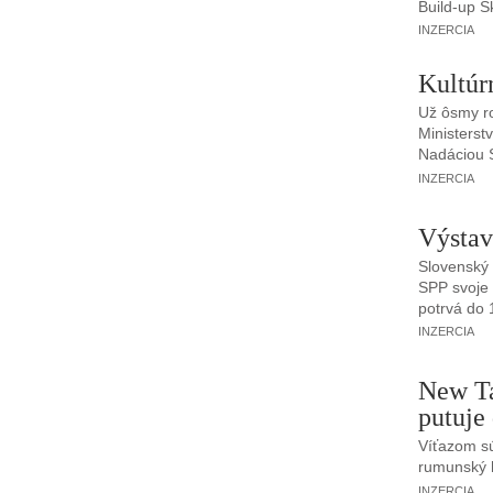
Build-up Sk
INZERCIA
Kultúr
Už ôsmy ro
Ministerst
Nadáciou S
INZERCIA
Výstav
Slovenský 
SPP svoje 
potrvá do 
INZERCIA
New Ta
putuje
Víťazom s
rumunský 
INZERCIA