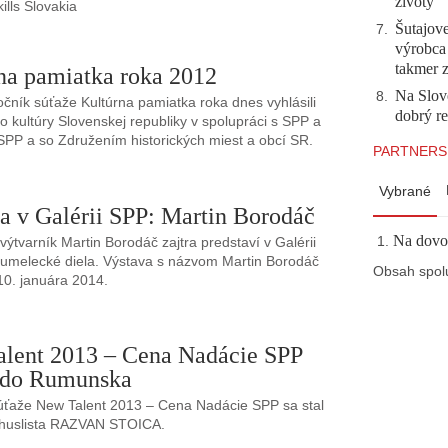
životy
ills Slovakia
Šutajove
7
.
výrobca
takmer 
na pamiatka roka 2012
Na Slov
8
.
čník súťaže Kultúrna pamiatka roka dnes vyhlásili
dobrý r
vo kultúry Slovenskej republiky v spolupráci s SPP a
PP a so Združením historických miest a obcí SR.
PARTNERS
Vybrané
a v Galérii SPP: Martin Borodáč
Na dovol
výtvarník Martin Borodáč zajtra predstaví v Galérii
umelecké diela. Výstava s názvom Martin Borodáč
Obsah spol
10. januára 2014.
lent 2013 – Cena Nadácie SPP
 do Rumunska
úťaže New Talent 2013 – Cena Nadácie SPP sa stal
huslista RAZVAN STOICA.