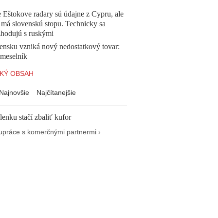
 Eštokove radary sú údajne z Cypru, ale
 má slovenskú stopu. Technicky sa
zhodujú s ruskými
ensku vzniká nový nedostatkový tovar:
emeselník
KÝ OBSAH
Najnovšie
Najčítanejšie
enku stačí zbaliť kufor
upráce s komerčnými partnermi ›