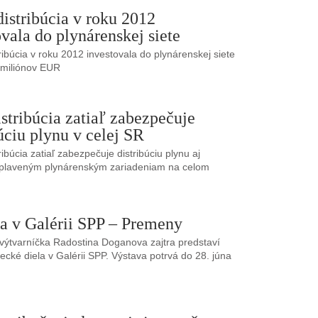
distribúcia v roku 2012
ovala do plynárenskej siete
ribúcia v roku 2012 investovala do plynárenskej siete
 miliónov EUR
stribúcia zatiaľ zabezpečuje
úciu plynu v celej SR
ibúcia zatiaľ zabezpečuje distribúciu plynu aj
aplaveným plynárenským zariadeniam na celom
.
a v Galérii SPP – Premeny
výtvarníčka Radostina Doganova zajtra predstaví
ecké diela v Galérii SPP. Výstava potrvá do 28. júna