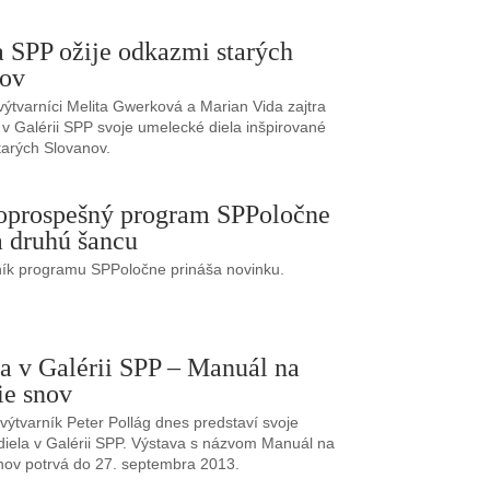
a SPP ožije odkazmi starých
nov
výtvarníci Melita Gwerková a Marian Vida zajtra
 v Galérii SPP svoje umelecké diela inšpirované
starých Slovanov.
oprospešný program SPPoločne
 druhú šancu
ník programu SPPoločne prináša novinku.
a v Galérii SPP – Manuál na
ie snov
výtvarník Peter Pollág dnes predstaví svoje
iela v Galérii SPP. Výstava s názvom Manuál na
nov potrvá do 27. septembra 2013.