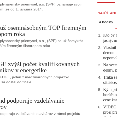
plynárenský priemysel, a.s. (SPP) oznamuje svojím
m, že od 1. januára 2014.
NAJČÍTANE
4 hodiny
e už osemnásobným TOP firemným
ropom roka
Kto by 
1
.
jasný, n
plynárenský priemysel, a.s., (SPP) sa už ôsmykrát
čším firemným filantropom roka.
Vlastnil
2
.
demontuj
nepomo
 zvýši počet kvalifikovaných
Na svete
3
.
níkov v energetike
dejiny, 
Trnka sa
EFUGE, jeden z medzinárodných projektov
4
.
sa dostal do finále.
státisíc
Kým prij
5
.
horúčko
d podporuje vzdelávanie
cene kar
rov
VIDEO: 
6
.
prosí pr
dporuje vzdelávanie stavbárov v rámci projektu